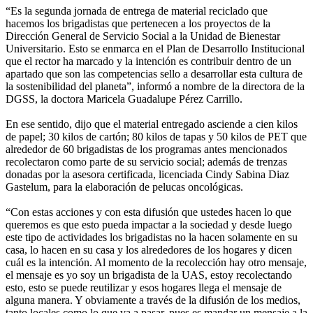
“Es la segunda jornada de entrega de material reciclado que
hacemos los brigadistas que pertenecen a los proyectos de la
Dirección General de Servicio Social a la Unidad de Bienestar
Universitario. Esto se enmarca en el Plan de Desarrollo Institucional
que el rector ha marcado y la intención es contribuir dentro de un
apartado que son las competencias sello a desarrollar esta cultura de
la sostenibilidad del planeta”, informó a nombre de la directora de la
DGSS, la doctora Maricela Guadalupe Pérez Carrillo.
En ese sentido, dijo que el material entregado asciende a cien kilos
de papel; 30 kilos de cartón; 80 kilos de tapas y 50 kilos de PET que
alrededor de 60 brigadistas de los programas antes mencionados
recolectaron como parte de su servicio social; además de trenzas
donadas por la asesora certificada, licenciada Cindy Sabina Diaz
Gastelum, para la elaboración de pelucas oncológicas.
“Con estas acciones y con esta difusión que ustedes hacen lo que
queremos es que esto pueda impactar a la sociedad y desde luego
este tipo de actividades los brigadistas no la hacen solamente en su
casa, lo hacen en su casa y los alrededores de los hogares y dicen
cuál es la intención. Al momento de la recolección hay otro mensaje,
el mensaje es yo soy un brigadista de la UAS, estoy recolectando
esto, esto se puede reutilizar y esos hogares llega el mensaje de
alguna manera. Y obviamente a través de la difusión de los medios,
tanto locales como lo que va a pasar, pues es mandar un mensaje a la