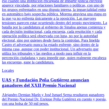
eso cuando una institución encargada de impartir justicia electoral
aparece vinculada, por relaciones familiares o políticas, con uno de
los grupos enfrentados en una disputa interna, la imparcialidad entra
en automático bajo sospecha pública. Morena atraviesa una etapa en
la que ya no enfrenta únicamente a la oposición. Las mayores
tensiones parecen estar ocurriendo dentro del propio movimiento. La
batalla por la candidatura al gobierno de Sinaloa apenas comienza y
cada decisión institucional, cada encuesta, cada resolución y cada
operación política será observada con lupa, no por la autoridad
electoral, sino por quienes desde fuera la controlan. Para Imelda
Castro el adversario nunca ha estado enfrente, sino dentro de la
misma casa, aunque con poder institucional. Un adversario que
utiliza los tribunales y las medios a modo para influir en la
percepción ciudadana y para impedir que, quien realmente encabeza
las encuestas, gane la candidatura.
Locales
UAS y Fundación Peña Gutiérrez anuncian
ganadores del XXII Premio Nacional
Alejandro Demian Marín y José Ismael Serna resultaron ganadores
del Premio Nacional Dr. Enrique Peña Gutiérrez en cuento y poesía,
con una bolsa de 50 mil pesos.