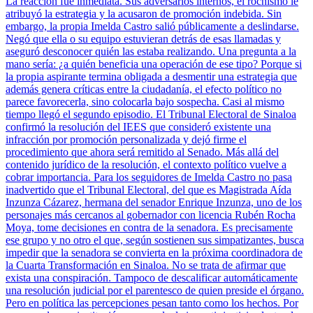
La reacción fue inmediata. Sus adversarios internos, el rochismo le
atribuyó la estrategia y la acusaron de promoción indebida. Sin
embargo, la propia Imelda Castro salió públicamente a deslindarse.
Negó que ella o su equipo estuvieran detrás de esas llamadas y
aseguró desconocer quién las estaba realizando. Una pregunta a la
mano sería: ¿a quién beneficia una operación de ese tipo? Porque si
la propia aspirante termina obligada a desmentir una estrategia que
además genera críticas entre la ciudadanía, el efecto político no
parece favorecerla, sino colocarla bajo sospecha. Casi al mismo
tiempo llegó el segundo episodio. El Tribunal Electoral de Sinaloa
confirmó la resolución del IEES que consideró existente una
infracción por promoción personalizada y dejó firme el
procedimiento que ahora será remitido al Senado. Más allá del
contenido jurídico de la resolución, el contexto político vuelve a
cobrar importancia. Para los seguidores de Imelda Castro no pasa
inadvertido que el Tribunal Electoral, del que es Magistrada Aída
Inzunza Cázarez, hermana del senador Enrique Inzunza, uno de los
personajes más cercanos al gobernador con licencia Rubén Rocha
Moya, tome decisiones en contra de la senadora. Es precisamente
ese grupo y no otro el que, según sostienen sus simpatizantes, busca
impedir que la senadora se convierta en la próxima coordinadora de
la Cuarta Transformación en Sinaloa. No se trata de afirmar que
exista una conspiración. Tampoco de descalificar automáticamente
una resolución judicial por el parentesco de quien preside el órgano.
Pero en política las percepciones pesan tanto como los hechos. Por