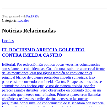
(Feed generated with
FetchRSS
)
Categoría:
Locales
Noticias Relacionadas
Locales
EL ROCHISMO ARRECIA GOLPETEO
CONTRA IMELDA CASTRO
Editorial: Por redacción En política pocas veces las coincidencias
son solamente coincidencias. Cuando una aspirante aparece al frente
de las mediciones, casi por lógica también se convierte en el
principal blanco de quienes pretenden impedir su llegada. Eso
parece estar ocurriendo con Imelda Castro. En apenas unos días se
acumularon dos hechos que, vistos de manera aislada, podrían
parecer asuntos distintos. Pero observados en conjunto dibujan un
escenario que merece una reflexión. Primero aparecieron llamadas
telefónicas realizadas a miles de sinaloenses en las que se
preguntaba por el nivel de conocimiento de la senadora con licencia.