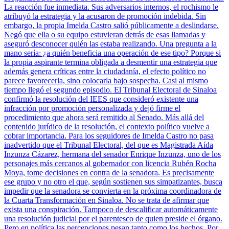
La reacción fue inmediata. Sus adversarios internos, el rochismo le
atribuyó la estrategia y la acusaron de promoción indebida. Sin
embargo, la propia Imelda Castro salió públicamente a deslindarse.
Negó que ella o su equipo estuvieran detrás de esas llamadas y
aseguró desconocer quién las estaba realizando. Una pregunta a la
mano sería: ¿a quién beneficia una operación de ese tipo? Porque si
la propia aspirante termina obligada a desmentir una estrategia que
además genera críticas entre la ciudadanía, el efecto político no
parece favorecerla, sino colocarla bajo sospecha. Casi al mismo
tiempo llegó el segundo episodio. El Tribunal Electoral de Sinaloa
confirmó la resolución del IEES que consideró existente una
infracción por promoción personalizada y dejó firme el
procedimiento que ahora será remitido al Senado. Más allá del
contenido jurídico de la resolución, el contexto político vuelve a
cobrar importancia. Para los seguidores de Imelda Castro no pasa
inadvertido que el Tribunal Electoral, del que es Magistrada Aída
Inzunza Cázarez, hermana del senador Enrique Inzunza, uno de los
personajes más cercanos al gobernador con licencia Rubén Rocha
Moya, tome decisiones en contra de la senadora. Es precisamente
ese grupo y no otro el que, según sostienen sus simpatizantes, busca
impedir que la senadora se convierta en la próxima coordinadora de
la Cuarta Transformación en Sinaloa. No se trata de afirmar que
exista una conspiración. Tampoco de descalificar automáticamente
una resolución judicial por el parentesco de quien preside el órgano.
Pero en política las percepciones pesan tanto como los hechos. Por