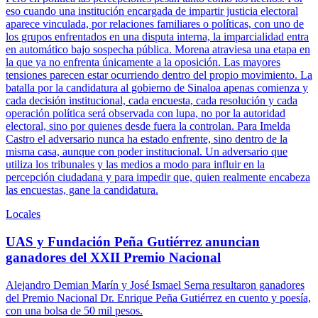
eso cuando una institución encargada de impartir justicia electoral
aparece vinculada, por relaciones familiares o políticas, con uno de
los grupos enfrentados en una disputa interna, la imparcialidad entra
en automático bajo sospecha pública. Morena atraviesa una etapa en
la que ya no enfrenta únicamente a la oposición. Las mayores
tensiones parecen estar ocurriendo dentro del propio movimiento. La
batalla por la candidatura al gobierno de Sinaloa apenas comienza y
cada decisión institucional, cada encuesta, cada resolución y cada
operación política será observada con lupa, no por la autoridad
electoral, sino por quienes desde fuera la controlan. Para Imelda
Castro el adversario nunca ha estado enfrente, sino dentro de la
misma casa, aunque con poder institucional. Un adversario que
utiliza los tribunales y las medios a modo para influir en la
percepción ciudadana y para impedir que, quien realmente encabeza
las encuestas, gane la candidatura.
Locales
UAS y Fundación Peña Gutiérrez anuncian
ganadores del XXII Premio Nacional
Alejandro Demian Marín y José Ismael Serna resultaron ganadores
del Premio Nacional Dr. Enrique Peña Gutiérrez en cuento y poesía,
con una bolsa de 50 mil pesos.