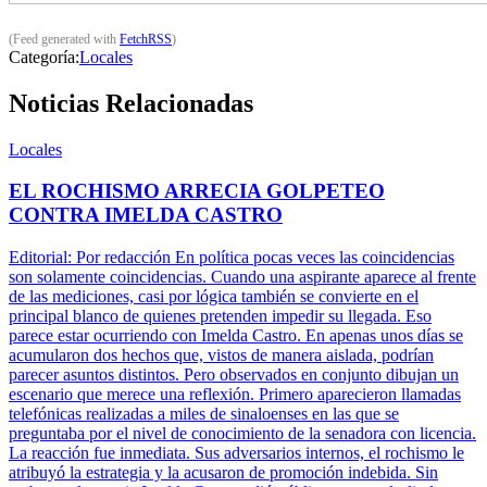
(Feed generated with
FetchRSS
)
Categoría:
Locales
Noticias Relacionadas
Locales
EL ROCHISMO ARRECIA GOLPETEO
CONTRA IMELDA CASTRO
Editorial: Por redacción En política pocas veces las coincidencias
son solamente coincidencias. Cuando una aspirante aparece al frente
de las mediciones, casi por lógica también se convierte en el
principal blanco de quienes pretenden impedir su llegada. Eso
parece estar ocurriendo con Imelda Castro. En apenas unos días se
acumularon dos hechos que, vistos de manera aislada, podrían
parecer asuntos distintos. Pero observados en conjunto dibujan un
escenario que merece una reflexión. Primero aparecieron llamadas
telefónicas realizadas a miles de sinaloenses en las que se
preguntaba por el nivel de conocimiento de la senadora con licencia.
La reacción fue inmediata. Sus adversarios internos, el rochismo le
atribuyó la estrategia y la acusaron de promoción indebida. Sin