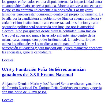
los grupos enfrentados en una disputa interna, la imparcialidad entra
en automático bajo sospecha pública. Morena atraviesa una etapa en
la que ya no enfrenta únicamente a la oposición. Las mayores
tensiones parecen estar ocurriendo dentro del propio movimiento. La
batalla por la candidatura al gobierno de Sinaloa apenas comienza y
cada decisión institucional, cada encuesta, cada resolución y cada
operación política será observada con lupa, no por la autoridad
electoral, sino por quienes desde fuera la controlan. Para Imelda
Castro el adversario nunca ha estado enfrente, sino dentro de la
misma casa, aunque con poder institucional. Un adversario que
utiliza los tribunales y las medios a modo para influir en la
percepción ciudadana y para impedir que, quien realmente encabeza
las encuestas, gane la candidatura.
Locales
UAS y Fundación Peña Gutiérrez anuncian
ganadores del XXII Premio Nacional
Alejandro Demian Marín y José Ismael Serna resultaron ganadores
del Premio Nacional Dr. Enrique Peña Gutiérrez en cuento y poesía,
con una bolsa de 50 mil pesos.
Locales