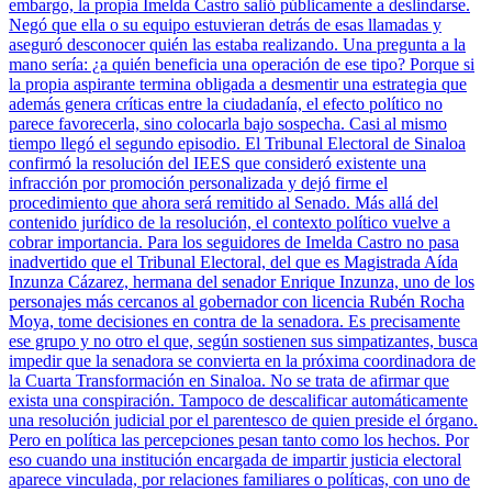
embargo, la propia Imelda Castro salió públicamente a deslindarse.
Negó que ella o su equipo estuvieran detrás de esas llamadas y
aseguró desconocer quién las estaba realizando. Una pregunta a la
mano sería: ¿a quién beneficia una operación de ese tipo? Porque si
la propia aspirante termina obligada a desmentir una estrategia que
además genera críticas entre la ciudadanía, el efecto político no
parece favorecerla, sino colocarla bajo sospecha. Casi al mismo
tiempo llegó el segundo episodio. El Tribunal Electoral de Sinaloa
confirmó la resolución del IEES que consideró existente una
infracción por promoción personalizada y dejó firme el
procedimiento que ahora será remitido al Senado. Más allá del
contenido jurídico de la resolución, el contexto político vuelve a
cobrar importancia. Para los seguidores de Imelda Castro no pasa
inadvertido que el Tribunal Electoral, del que es Magistrada Aída
Inzunza Cázarez, hermana del senador Enrique Inzunza, uno de los
personajes más cercanos al gobernador con licencia Rubén Rocha
Moya, tome decisiones en contra de la senadora. Es precisamente
ese grupo y no otro el que, según sostienen sus simpatizantes, busca
impedir que la senadora se convierta en la próxima coordinadora de
la Cuarta Transformación en Sinaloa. No se trata de afirmar que
exista una conspiración. Tampoco de descalificar automáticamente
una resolución judicial por el parentesco de quien preside el órgano.
Pero en política las percepciones pesan tanto como los hechos. Por
eso cuando una institución encargada de impartir justicia electoral
aparece vinculada, por relaciones familiares o políticas, con uno de