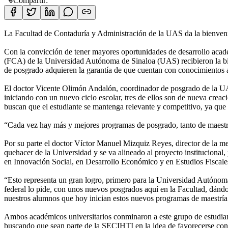
Compartir:
La Facultad de Contaduría y Administración de la UAS da la bienveni
Con la convicción de tener mayores oportunidades de desarrollo acadé
(FCA) de la Universidad Autónoma de Sinaloa (UAS) recibieron la bien
de posgrado adquieren la garantía de que cuentan con conocimientos 
El doctor Vicente Olimón Andalón, coordinador de posgrado de la UA
iniciando con un nuevo ciclo escolar, tres de ellos son de nueva creac
buscan que el estudiante se mantenga relevante y competitivo, ya que 
“Cada vez hay más y mejores programas de posgrado, tanto de maestría
Por su parte el doctor Víctor Manuel Mizquiz Reyes, director de la m
quehacer de la Universidad y se va alineado al proyecto institucional
en Innovación Social, en Desarrollo Económico y en Estudios Fiscale
“Esto representa un gran logro, primero para la Universidad Autónom
federal lo pide, con unos nuevos posgrados aquí en la Facultad, dánd
nuestros alumnos que hoy inician estos nuevos programas de maestría 
Ambos académicos universitarios conminaron a este grupo de estudian
buscando que sean parte de la SECIHTI en la idea de favorecerse con