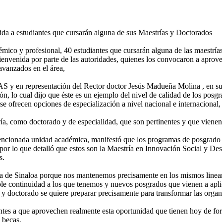
da a estudiantes que cursarán alguna de sus Maestrías y Doctorados
mico y profesional, 40 estudiantes que cursarán alguna de las maestría
venida por parte de las autoridades, quienes los convocaron a aprovecha
avanzados en el área,
S y en representación del Rector doctor Jesús Madueña Molina , en su
ión, lo cual dijo que éste es un ejemplo del nivel de calidad de los pos
se ofrecen opciones de especialización a nivel nacional e internacional,
, como doctorado y de especialidad, que son pertinentes y que vienen a 
encionada unidad académica, manifestó que los programas de posgrado q
, por lo que detalló que estos son la Maestría en Innovación Social y D
s.
a de Sinaloa porque nos mantenemos precisamente en los mismos lineam
ole continuidad a los que tenemos y nuevos posgrados que vienen a apli
y doctorado se quiere preparar precisamente para transformar las orga
tes a que aprovechen realmente esta oportunidad que tienen hoy de for
 becas.