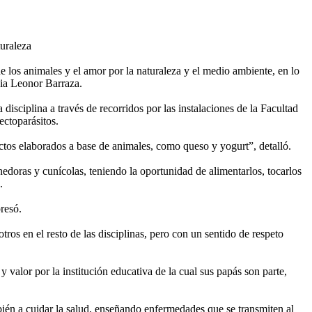
turaleza
 los animales y el amor por la naturaleza y el medio ambiente, en lo
dia Leonor Barraza.
disciplina a través de recorridos por las instalaciones de la Facultad
ectoparásitos.
uctos elaborados a base de animales, como queso y yogurt”, detalló.
edoras y cunícolas, teniendo la oportunidad de alimentarlos, tocarlos
.
resó.
ros en el resto de las disciplinas, pero con un sentido de respeto
 valor por la institución educativa de la cual sus papás son parte,
mbién a cuidar la salud, enseñando enfermedades que se transmiten al