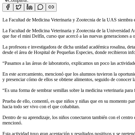
Compartir:
La Facultad de Medicina Veterinaria y Zootecnia de la UAS siembra en
La Facultad de Medicina Veterinaria y Zootecnia de la Universidad Aut
que fue el mini Delfín, curso que acercó a las nuevas generaciones a
La profesora e investigadora de dicha unidad académica rosalina, detall
desde el área de Hospital de Pequeñas Especies, donde recibieron inf
“Pasamos a las áreas de laboratorio, explicamos un poco las actividade
En este acercamiento, mencionó que los alumnos tuvieron la oportunida
y presenciar cómo de ellos se obtiene alimentos, seguido de conocer l
“Es una forma de sembrar semillas sobre la medicina veterinaria para f
Prueba de ello, comentó, es que niños y niñas que en su momento partic
hacia todo ser vivo con el que cohabitan.
Dentro de su aprendizaje, los niños conectaron también con el centro de
mencionó.
Esta actividad tuvo gran aceptación y resultados positivos y se preten