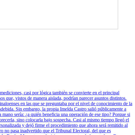
mediciones, casi por lógica también se convierte en el principal
 que, vistos de manera aislada, podrían parecer asuntos distintos.
inaloenses en las que se preguntaba por el nivel de conocimiento de la
indebida. Sin embargo, la propia Imelda Castro salió públicamente a
a mano sería: ¿a quién beneficia una operación de ese tipo? Porque si
vorecerla, sino colocarla bajo sospecha. Casi al mismo tiempo llegó el
sonalizada y dejó firme el procedimiento que ahora será remitido al
ro no pasa inadvertido que el Tribunal Electoral, del que es