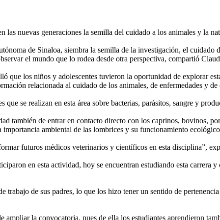
 las nuevas generaciones la semilla del cuidado a los animales y la na
ónoma de Sinaloa, siembra la semilla de la investigación, el cuidado de
 observar el mundo que lo rodea desde otra perspectiva, compartió Clau
ó que los niños y adolescentes tuvieron la oportunidad de explorar esta 
ormación relacionada al cuidado de los animales, de enfermedades y de 
s que se realizan en esta área sobre bacterias, parásitos, sangre y prod
d también de entrar en contacto directo con los caprinos, bovinos, pon
a importancia ambiental de las lombrices y su funcionamiento ecológico
ormar futuros médicos veterinarios y científicos en esta disciplina”, exp
iparon en esta actividad, hoy se encuentran estudiando esta carrera y ot
 trabajo de sus padres, lo que los hizo tener un sentido de pertenencia y
de ampliar la convocatoria, pues de ella los estudiantes aprendieron ta