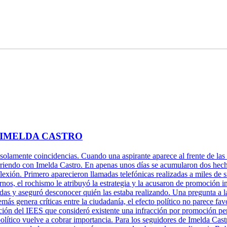
 IMELDA CASTRO
 solamente coincidencias. Cuando una aspirante aparece al frente de las 
rriendo con Imelda Castro. En apenas unos días se acumularon dos hechos
xión. Primero aparecieron llamadas telefónicas realizadas a miles de s
rnos, el rochismo le atribuyó la estrategia y la acusaron de promoción 
adas y aseguró desconocer quién las estaba realizando. Una pregunta a l
más genera críticas entre la ciudadanía, el efecto político no parece fa
ción del IEES que consideró existente una infracción por promoción per
político vuelve a cobrar importancia. Para los seguidores de Imelda Cast