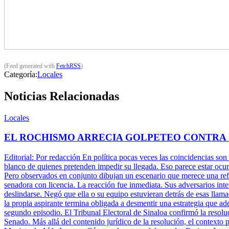
(Feed generated with
FetchRSS
)
Categoría:
Locales
Noticias Relacionadas
Locales
EL ROCHISMO ARRECIA GOLPETEO CONTRA
Editorial: Por redacción En política pocas veces las coincidencias son
blanco de quienes pretenden impedir su llegada. Eso parece estar ocu
Pero observados en conjunto dibujan un escenario que merece una refle
senadora con licencia. La reacción fue inmediata. Sus adversarios inte
deslindarse. Negó que ella o su equipo estuvieran detrás de esas llam
la propia aspirante termina obligada a desmentir una estrategia que ade
segundo episodio. El Tribunal Electoral de Sinaloa confirmó la resolu
Senado. Más allá del contenido jurídico de la resolución, el contexto 