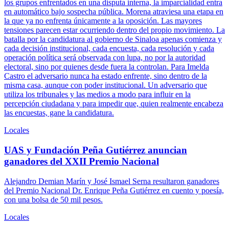
los grupos enfrentados en una disputa interna, la imparcialidad entra
en automático bajo sospecha pública. Morena atraviesa una etapa en
la que ya no enfrenta únicamente a la oposición. Las mayores
tensiones parecen estar ocurriendo dentro del propio movimiento. La
batalla por la candidatura al gobierno de Sinaloa apenas comienza y
cada decisión institucional, cada encuesta, cada resolución y cada
operación política será observada con lupa, no por la autoridad
electoral, sino por quienes desde fuera la controlan. Para Imelda
Castro el adversario nunca ha estado enfrente, sino dentro de la
misma casa, aunque con poder institucional. Un adversario que
utiliza los tribunales y las medios a modo para influir en la
percepción ciudadana y para impedir que, quien realmente encabeza
las encuestas, gane la candidatura.
Locales
UAS y Fundación Peña Gutiérrez anuncian
ganadores del XXII Premio Nacional
Alejandro Demian Marín y José Ismael Serna resultaron ganadores
del Premio Nacional Dr. Enrique Peña Gutiérrez en cuento y poesía,
con una bolsa de 50 mil pesos.
Locales