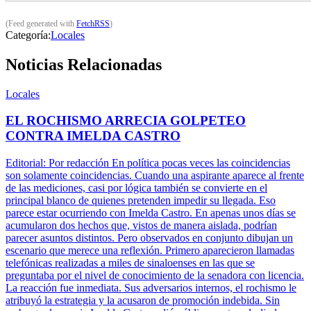
(Feed generated with
FetchRSS
)
Categoría:
Locales
Noticias Relacionadas
Locales
EL ROCHISMO ARRECIA GOLPETEO
CONTRA IMELDA CASTRO
Editorial: Por redacción En política pocas veces las coincidencias
son solamente coincidencias. Cuando una aspirante aparece al frente
de las mediciones, casi por lógica también se convierte en el
principal blanco de quienes pretenden impedir su llegada. Eso
parece estar ocurriendo con Imelda Castro. En apenas unos días se
acumularon dos hechos que, vistos de manera aislada, podrían
parecer asuntos distintos. Pero observados en conjunto dibujan un
escenario que merece una reflexión. Primero aparecieron llamadas
telefónicas realizadas a miles de sinaloenses en las que se
preguntaba por el nivel de conocimiento de la senadora con licencia.
La reacción fue inmediata. Sus adversarios internos, el rochismo le
atribuyó la estrategia y la acusaron de promoción indebida. Sin