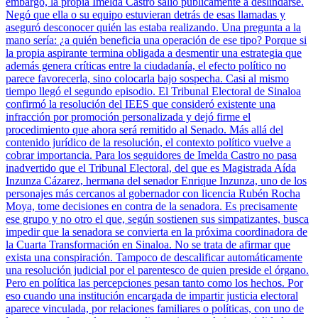
embargo, la propia Imelda Castro salió públicamente a deslindarse.
Negó que ella o su equipo estuvieran detrás de esas llamadas y
aseguró desconocer quién las estaba realizando. Una pregunta a la
mano sería: ¿a quién beneficia una operación de ese tipo? Porque si
la propia aspirante termina obligada a desmentir una estrategia que
además genera críticas entre la ciudadanía, el efecto político no
parece favorecerla, sino colocarla bajo sospecha. Casi al mismo
tiempo llegó el segundo episodio. El Tribunal Electoral de Sinaloa
confirmó la resolución del IEES que consideró existente una
infracción por promoción personalizada y dejó firme el
procedimiento que ahora será remitido al Senado. Más allá del
contenido jurídico de la resolución, el contexto político vuelve a
cobrar importancia. Para los seguidores de Imelda Castro no pasa
inadvertido que el Tribunal Electoral, del que es Magistrada Aída
Inzunza Cázarez, hermana del senador Enrique Inzunza, uno de los
personajes más cercanos al gobernador con licencia Rubén Rocha
Moya, tome decisiones en contra de la senadora. Es precisamente
ese grupo y no otro el que, según sostienen sus simpatizantes, busca
impedir que la senadora se convierta en la próxima coordinadora de
la Cuarta Transformación en Sinaloa. No se trata de afirmar que
exista una conspiración. Tampoco de descalificar automáticamente
una resolución judicial por el parentesco de quien preside el órgano.
Pero en política las percepciones pesan tanto como los hechos. Por
eso cuando una institución encargada de impartir justicia electoral
aparece vinculada, por relaciones familiares o políticas, con uno de