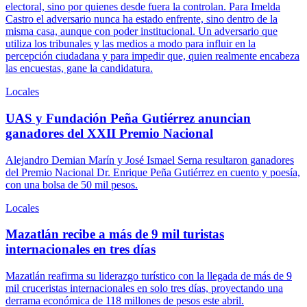
electoral, sino por quienes desde fuera la controlan. Para Imelda
Castro el adversario nunca ha estado enfrente, sino dentro de la
misma casa, aunque con poder institucional. Un adversario que
utiliza los tribunales y las medios a modo para influir en la
percepción ciudadana y para impedir que, quien realmente encabeza
las encuestas, gane la candidatura.
Locales
UAS y Fundación Peña Gutiérrez anuncian
ganadores del XXII Premio Nacional
Alejandro Demian Marín y José Ismael Serna resultaron ganadores
del Premio Nacional Dr. Enrique Peña Gutiérrez en cuento y poesía,
con una bolsa de 50 mil pesos.
Locales
Mazatlán recibe a más de 9 mil turistas
internacionales en tres días
Mazatlán reafirma su liderazgo turístico con la llegada de más de 9
mil cruceristas internacionales en solo tres días, proyectando una
derrama económica de 118 millones de pesos este abril.