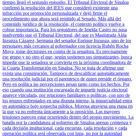
tiempo llegó el segundo episodio. El Tribunal Electoral de Sinaloa
confirmó la resolución del IEES que consideró existente una
infracción por promoción personalizada y dejó firme el
procedimiento que ahora será remitido al Senado. Más allá del
contenido jurídico de la resolución, el contexto político vuelve a
cobrar importancia. Para los seguidores de Imelda Castro no pasa
inadvertido que el Tribunal Electoral, del que es Magistrada Aída
Inzunza Cázarez, hermana del senador Enrique Inzunza, uno de los
personajes más cercanos al gobernador con licencia Rubén Rocha
Moya, tome decisiones en contra de la senadora. Es precisamente
ese grupo y no otro el que, según sostienen sus simpatizantes, busca
impedir que la senadora se convierta en la próxima coordinadora de
la Cuarta Transformación en Sinaloa. No se trata de afirmar que
exista una conspiración. Tampoco de descalificar automáticamente
una resolución judicial por el parentesco de quien preside el órgano.
Pero en política las percepciones pesan tanto como los hechos. Por
eso cuando una institución encargada de impartir justicia electoral
aparece vinculada, por relaciones familiares o políticas, con uno de
los grupos enfrentados en una disputa interna, la imparcialidad entra
en automático bajo sospecha pública. Morena atraviesa una etapa en
la que ya no enfrenta únicamente a la oposición. Las mayores
tensiones parecen estar ocurriendo dentro del propio movimiento. La
batalla por la candidatura al gobierno de Sinaloa apenas comienza y
cada decisión institucional, cada encuesta, cada resolución y cada
operación política será observada con lupa, no por la autoridad