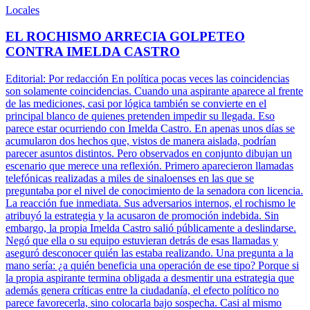
Locales
EL ROCHISMO ARRECIA GOLPETEO
CONTRA IMELDA CASTRO
Editorial: Por redacción En política pocas veces las coincidencias
son solamente coincidencias. Cuando una aspirante aparece al frente
de las mediciones, casi por lógica también se convierte en el
principal blanco de quienes pretenden impedir su llegada. Eso
parece estar ocurriendo con Imelda Castro. En apenas unos días se
acumularon dos hechos que, vistos de manera aislada, podrían
parecer asuntos distintos. Pero observados en conjunto dibujan un
escenario que merece una reflexión. Primero aparecieron llamadas
telefónicas realizadas a miles de sinaloenses en las que se
preguntaba por el nivel de conocimiento de la senadora con licencia.
La reacción fue inmediata. Sus adversarios internos, el rochismo le
atribuyó la estrategia y la acusaron de promoción indebida. Sin
embargo, la propia Imelda Castro salió públicamente a deslindarse.
Negó que ella o su equipo estuvieran detrás de esas llamadas y
aseguró desconocer quién las estaba realizando. Una pregunta a la
mano sería: ¿a quién beneficia una operación de ese tipo? Porque si
la propia aspirante termina obligada a desmentir una estrategia que
además genera críticas entre la ciudadanía, el efecto político no
parece favorecerla, sino colocarla bajo sospecha. Casi al mismo