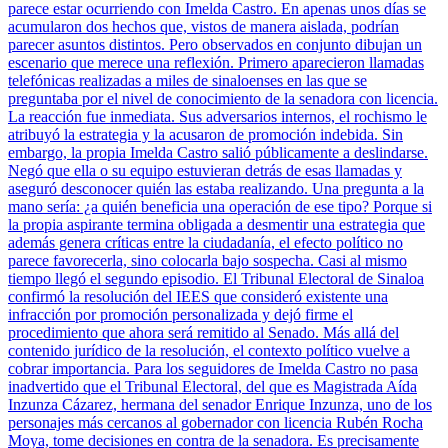
parece estar ocurriendo con Imelda Castro. En apenas unos días se
acumularon dos hechos que, vistos de manera aislada, podrían
parecer asuntos distintos. Pero observados en conjunto dibujan un
escenario que merece una reflexión. Primero aparecieron llamadas
telefónicas realizadas a miles de sinaloenses en las que se
preguntaba por el nivel de conocimiento de la senadora con licencia.
La reacción fue inmediata. Sus adversarios internos, el rochismo le
atribuyó la estrategia y la acusaron de promoción indebida. Sin
embargo, la propia Imelda Castro salió públicamente a deslindarse.
Negó que ella o su equipo estuvieran detrás de esas llamadas y
aseguró desconocer quién las estaba realizando. Una pregunta a la
mano sería: ¿a quién beneficia una operación de ese tipo? Porque si
la propia aspirante termina obligada a desmentir una estrategia que
además genera críticas entre la ciudadanía, el efecto político no
parece favorecerla, sino colocarla bajo sospecha. Casi al mismo
tiempo llegó el segundo episodio. El Tribunal Electoral de Sinaloa
confirmó la resolución del IEES que consideró existente una
infracción por promoción personalizada y dejó firme el
procedimiento que ahora será remitido al Senado. Más allá del
contenido jurídico de la resolución, el contexto político vuelve a
cobrar importancia. Para los seguidores de Imelda Castro no pasa
inadvertido que el Tribunal Electoral, del que es Magistrada Aída
Inzunza Cázarez, hermana del senador Enrique Inzunza, uno de los
personajes más cercanos al gobernador con licencia Rubén Rocha
Moya, tome decisiones en contra de la senadora. Es precisamente