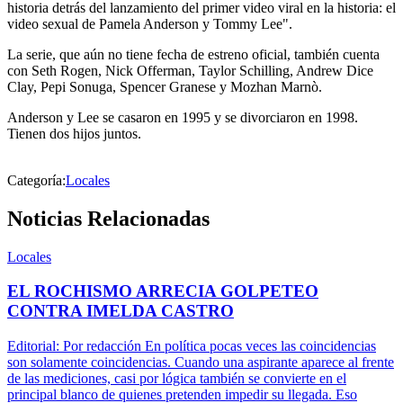
historia detrás del lanzamiento del primer video viral en la historia: el
video sexual de Pamela Anderson y Tommy Lee".
La serie, que aún no tiene fecha de estreno oficial, también cuenta
con Seth Rogen, Nick Offerman, Taylor Schilling, Andrew Dice
Clay, Pepi Sonuga, Spencer Granese y Mozhan Marnò.
Anderson y Lee se casaron en 1995 y se divorciaron en 1998.
Tienen dos hijos juntos.
Categoría:
Locales
Noticias Relacionadas
Locales
EL ROCHISMO ARRECIA GOLPETEO
CONTRA IMELDA CASTRO
Editorial: Por redacción En política pocas veces las coincidencias
son solamente coincidencias. Cuando una aspirante aparece al frente
de las mediciones, casi por lógica también se convierte en el
principal blanco de quienes pretenden impedir su llegada. Eso