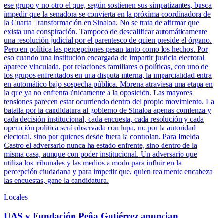
ese grupo y no otro el que, según sostienen sus simpatizantes, busca
impedir que la senadora se convierta en la próxima coordinadora de
la Cuarta Transformación en Sinaloa. No se trata de afirmar que
exista una conspiración. Tampoco de descalificar automáticamente
una resolución judicial por el parentesco de quien preside el órgano.
Pero en política las percepciones pesan tanto como los hechos. Por
eso cuando una institución encargada de impartir justicia electoral
aparece vinculada, por relaciones familiares o políticas, con uno de
los grupos enfrentados en una disputa interna, la imparcialidad entra
en automático bajo sospecha pública. Morena atraviesa una etapa en
la que ya no enfrenta únicamente a la oposición. Las mayores
tensiones parecen estar ocurriendo dentro del propio movimiento. La
batalla por la candidatura al gobierno de Sinaloa apenas comienza y
cada decisión institucional, cada encuesta, cada resolución y cada
operación política será observada con lupa, no por la autoridad
electoral, sino por quienes desde fuera la controlan. Para Imelda
Castro el adversario nunca ha estado enfrente, sino dentro de la
misma casa, aunque con poder institucional. Un adversario que
utiliza los tribunales y las medios a modo para influir en la
percepción ciudadana y para impedir que, quien realmente encabeza
las encuestas, gane la candidatura.
Locales
UAS y Fundación Peña Gutiérrez anuncian