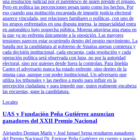
una resolución judicial por el parentesco de quien preside el órgano.
Pero en política las percepciones pesan tanto como los hechos. Por
eso cuando una institución encargada de impartir justicia electoral
aparece vinculada, por relaciones familiares o políticas, con uno de
los grupos enfrentados en una disputa interna, la imparcialidad entra
en automático bajo sospecha pública. Morena atraviesa una etapa en
la que ya no enfrenta únicamente a la oposición. Las mayores
tensiones parecen estar ocurriendo dentro del propio movimiento. La
batalla por la candidatura al gobierno de Sinaloa apenas comienza y
cada decisión institucional, cada encuesta, cada resolución y cada
operación política será observada con lupa, no por la autoridad
electoral, sino por quienes desde fuera la controlan. Para Imelda
Castro el adversario nunca ha estado enfrente, sino dentro de la
misma casa, aunque con poder institucional. Un adversario que
utiliza los tribunales y las medios a modo para influir en la
percepción ciudadana y para impedir que, quien realmente encabeza
las encuestas, gane la candidatura.
Locales
UAS y Fundación Peña Gutiérrez anuncian
ganadores del XXII Premio Nacional
Alejandro Demian Marín y José Ismael Serna resultaron ganadores
del Premio Nacional Dr. Enrique Peña Gutiérrez en cuento y poesía,