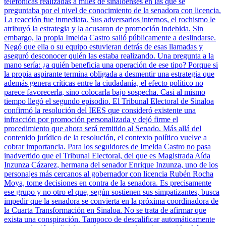
telefónicas realizadas a miles de sinaloenses en las que se
preguntaba por el nivel de conocimiento de la senadora con licencia.
La reacción fue inmediata. Sus adversarios internos, el rochismo le
atribuyó la estrategia y la acusaron de promoción indebida. Sin
embargo, la propia Imelda Castro salió públicamente a deslindarse.
Negó que ella o su equipo estuvieran detrás de esas llamadas y
aseguró desconocer quién las estaba realizando. Una pregunta a la
mano sería: ¿a quién beneficia una operación de ese tipo? Porque si
la propia aspirante termina obligada a desmentir una estrategia que
además genera críticas entre la ciudadanía, el efecto político no
parece favorecerla, sino colocarla bajo sospecha. Casi al mismo
tiempo llegó el segundo episodio. El Tribunal Electoral de Sinaloa
confirmó la resolución del IEES que consideró existente una
infracción por promoción personalizada y dejó firme el
procedimiento que ahora será remitido al Senado. Más allá del
contenido jurídico de la resolución, el contexto político vuelve a
cobrar importancia. Para los seguidores de Imelda Castro no pasa
inadvertido que el Tribunal Electoral, del que es Magistrada Aída
Inzunza Cázarez, hermana del senador Enrique Inzunza, uno de los
personajes más cercanos al gobernador con licencia Rubén Rocha
Moya, tome decisiones en contra de la senadora. Es precisamente
ese grupo y no otro el que, según sostienen sus simpatizantes, busca
impedir que la senadora se convierta en la próxima coordinadora de
la Cuarta Transformación en Sinaloa. No se trata de afirmar que
exista una conspiración. Tampoco de descalificar automáticamente