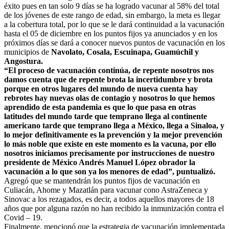
éxito pues en tan solo 9 días se ha logrado vacunar al 58% del total
de los jóvenes de este rango de edad, sin embargo, la meta es llegar
a la cobertura total, por lo que se le dará continuidad a la vacunación
hasta el 05 de diciembre en los puntos fijos ya anunciados y en los
próximos días se dará a conocer nuevos puntos de vacunación en los
municipios de
Navolato, Cosala, Escuinapa, Guamúchil y
Angostura.
“El proceso de vacunación continúa, de repente nosotros nos
damos cuenta que de repente brota la incertidumbre y brota
porque en otros lugares del mundo de nueva cuenta hay
rebrotes hay nuevas olas de contagio y nosotros lo que hemos
aprendido de esta pandemia es que lo que pasa en otras
latitudes del mundo tarde que temprano llega al continente
americano tarde que temprano llega a México, llega a Sinaloa, y
lo mejor definitivamente es la prevención y la mejor prevención
lo más noble que existe en este momento es la vacuna, por ello
nosotros iniciamos precisamente por instrucciones de nuestro
presidente de México Andrés Manuel López obrador la
vacunación a lo que son ya los menores de edad”, puntualizó.
Agregó que se mantendrán los puntos fijos de vacunación en
Culiacán, Ahome y Mazatlán para vacunar cono AstraZeneca y
Sinovac a los rezagados, es decir, a todos aquellos mayores de 18
años que por alguna razón no han recibido la inmunización contra el
Covid – 19.
Finalmente, mencionó que la estrategia de vacunación implementada