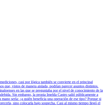
mediciones, casi por lógica también se convierte en el principal
 que, vistos de manera aislada, podrían parecer asuntos distintos.
inaloenses en las que se preguntaba por el nivel de conocimiento de la
indebida. Sin embargo, la propia Imelda Castro salió públicamente a
a mano sería: ¿a quién beneficia una operación de ese tipo? Porque si
vorecerla, sino colocarla bajo sospecha. Casi al mismo tiempo llegó el