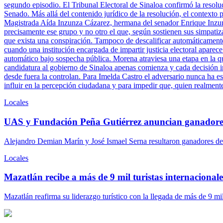
segundo episodio. El Tribunal Electoral de Sinaloa confirmó la resolu
Senado. Más allá del contenido jurídico de la resolución, el contexto 
Magistrada Aída Inzunza Cázarez, hermana del senador Enrique Inzun
precisamente ese grupo y no otro el que, según sostienen sus simpatiz
que exista una conspiración. Tampoco de descalificar automáticamente 
cuando una institución encargada de impartir justicia electoral aparece
automático bajo sospecha pública. Morena atraviesa una etapa en la q
candidatura al gobierno de Sinaloa apenas comienza y cada decisión ins
desde fuera la controlan. Para Imelda Castro el adversario nunca ha es
influir en la percepción ciudadana y para impedir que, quien realment
Locales
UAS y Fundación Peña Gutiérrez anuncian ganadore
Alejandro Demian Marín y José Ismael Serna resultaron ganadores del
Locales
Mazatlán recibe a más de 9 mil turistas internacionales
Mazatlán reafirma su liderazgo turístico con la llegada de más de 9 mi