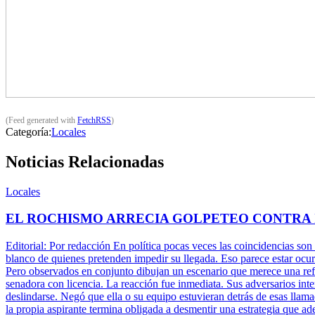
(Feed generated with
FetchRSS
)
Categoría:
Locales
Noticias Relacionadas
Locales
EL ROCHISMO ARRECIA GOLPETEO CONTRA
Editorial: Por redacción En política pocas veces las coincidencias son
blanco de quienes pretenden impedir su llegada. Eso parece estar ocu
Pero observados en conjunto dibujan un escenario que merece una refle
senadora con licencia. La reacción fue inmediata. Sus adversarios inte
deslindarse. Negó que ella o su equipo estuvieran detrás de esas llam
la propia aspirante termina obligada a desmentir una estrategia que ade