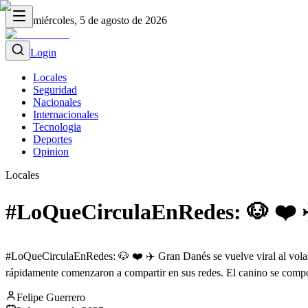
miércoles, 5 de agosto de 2026
Login
Locales
Seguridad
Nacionales
Internacionales
Tecnologia
Deportes
Opinion
Locales
#LoQueCirculaEnRedes: 🐶 ❤️ ✈️
#LoQueCirculaEnRedes: 🐶 ❤️ ✈️ Gran Danés se vuelve viral al volar 
rápidamente comenzaron a compartir en sus redes. El canino se compo
Felipe Guerrero