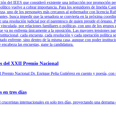
ción del IEES que consideró existente una infracción por promoción per
político vuelve a cobrar importancia. Para los seguidores de Imelda Cast
za, uno de los personajes más cercanos al gobernador con licencia Ru
antes, busca impedir que la senadora se convierta en la próxima coordi
una resolución judicial por el parentesco de quien preside el órgano. P
 vinculada, por relaciones familiares o políticas, con uno de los grupos 
ue ya no enfrenta únicamente a la oposición. Las mayores tensiones pare
titucional, cada encuesta, cada resolución y cada operación política se
tado enfrente, sino dentro de la misma casa, aunque con poder instituci
e encabeza las encuestas, gane la candidatura.
s del XXII Premio Nacional
 Premio Nacional Dr. Enrique Peña Gutiérrez en cuento y poesía, con 
 en tres días
l cruceristas internacionales en solo tres días, proyectando una derrama