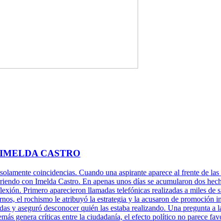
 IMELDA CASTRO
 solamente coincidencias. Cuando una aspirante aparece al frente de las 
rriendo con Imelda Castro. En apenas unos días se acumularon dos hechos
xión. Primero aparecieron llamadas telefónicas realizadas a miles de s
rnos, el rochismo le atribuyó la estrategia y la acusaron de promoción 
adas y aseguró desconocer quién las estaba realizando. Una pregunta a l
más genera críticas entre la ciudadanía, el efecto político no parece fa