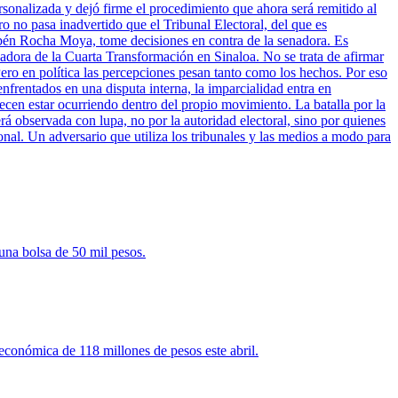
sonalizada y dejó firme el procedimiento que ahora será remitido al
ro no pasa inadvertido que el Tribunal Electoral, del que es
bén Rocha Moya, tome decisiones en contra de la senadora. Es
nadora de la Cuarta Transformación en Sinaloa. No se trata de afirmar
ero en política las percepciones pesan tanto como los hechos. Por eso
enfrentados en una disputa interna, la imparcialidad entra en
cen estar ocurriendo dentro del propio movimiento. La batalla por la
rá observada con lupa, no por la autoridad electoral, sino por quienes
onal. Un adversario que utiliza los tribunales y las medios a modo para
una bolsa de 50 mil pesos.
 económica de 118 millones de pesos este abril.