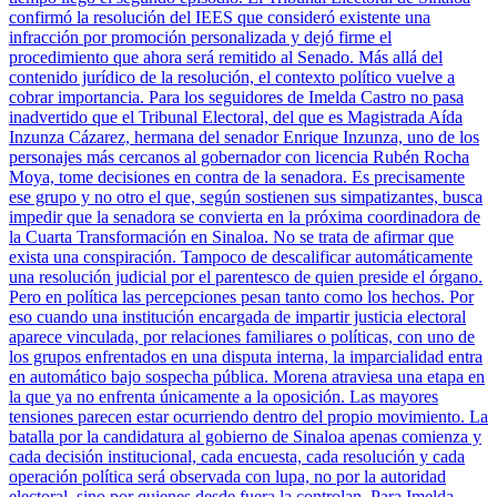
confirmó la resolución del IEES que consideró existente una
infracción por promoción personalizada y dejó firme el
procedimiento que ahora será remitido al Senado. Más allá del
contenido jurídico de la resolución, el contexto político vuelve a
cobrar importancia. Para los seguidores de Imelda Castro no pasa
inadvertido que el Tribunal Electoral, del que es Magistrada Aída
Inzunza Cázarez, hermana del senador Enrique Inzunza, uno de los
personajes más cercanos al gobernador con licencia Rubén Rocha
Moya, tome decisiones en contra de la senadora. Es precisamente
ese grupo y no otro el que, según sostienen sus simpatizantes, busca
impedir que la senadora se convierta en la próxima coordinadora de
la Cuarta Transformación en Sinaloa. No se trata de afirmar que
exista una conspiración. Tampoco de descalificar automáticamente
una resolución judicial por el parentesco de quien preside el órgano.
Pero en política las percepciones pesan tanto como los hechos. Por
eso cuando una institución encargada de impartir justicia electoral
aparece vinculada, por relaciones familiares o políticas, con uno de
los grupos enfrentados en una disputa interna, la imparcialidad entra
en automático bajo sospecha pública. Morena atraviesa una etapa en
la que ya no enfrenta únicamente a la oposición. Las mayores
tensiones parecen estar ocurriendo dentro del propio movimiento. La
batalla por la candidatura al gobierno de Sinaloa apenas comienza y
cada decisión institucional, cada encuesta, cada resolución y cada
operación política será observada con lupa, no por la autoridad
electoral, sino por quienes desde fuera la controlan. Para Imelda