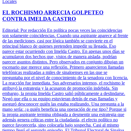
Locales
EL ROCHISMO ARRECIA GOLPETEO
CONTRA IMELDA CASTRO
Editorial: Por redacción En política pocas veces las coincidencias
son solamente coincidencias. Cuando una aspirante aparece al frente
de las mediciones, casi por lógica también se convierte en el
principal blanco de quienes pretenden impedir su llegada. Eso
parece estar ocurriendo con Imelda Castro. En apenas unos días se
acumularon dos hechos que, vistos de manera aislada, podrían
parecer asuntos distintos. Pero observados en conjunto dibujan un
escenario que merece una reflexión. Primero aparecieron llamadas
telefónicas realizadas a miles de sinaloenses en las que se
preguntaba por el nivel de conocimiento de la senadora con licencia.
La reacción fue inmediata. Sus adversarios internos, el rochismo le
atribuyó la estrategia y la acusaron de promoción indebida. Sin
embargo, la propia Imelda Castro salió públicamente a deslindarse.
Negó que ella o su equipo estuvieran detrás de esas llamadas y
aseguró desconocer quién las estaba realizando. Una pregunta a la
mano sería: ¿a quién beneficia una operación de ese tipo? Porque si
la propia aspirante termina obligada a desmentir una estrategia que
además genera críticas entre la ciudadanía, el efecto político no
parece favorecerla, sino colocarla bajo sospecha. Casi al mismo
tiempo llegó el segundo episodio. El Tribunal Electoral de Sinaloa