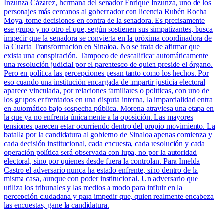
Inzunza Cázarez, hermana del senador Enrique Inzunza, uno de los
personajes más cercanos al gobernador con licencia Rubén Rocha
Moya, tome decisiones en contra de la senadora. Es precisamente
ese grupo y no otro el que, según sostienen sus simpatizantes, busca
impedir que la senadora se convierta en la próxima coordinadora de
la Cuarta Transformación en Sinaloa. No se trata de afirmar que
exista una conspiración. Tampoco de descalificar automáticamente
una resolución judicial por el parentesco de quien preside el órgano.
Pero en política las percepciones pesan tanto como los hechos. Por
eso cuando una institución encargada de impartir justicia electoral
aparece vinculada, por relaciones familiares o políticas, con uno de
los grupos enfrentados en una disputa interna, la imparcialidad entra
en automático bajo sospecha pública. Morena atraviesa una etapa en
la que ya no enfrenta únicamente a la oposición. Las mayores
tensiones parecen estar ocurriendo dentro del propio movimiento. La
batalla por la candidatura al gobierno de Sinaloa apenas comienza y
cada decisión institucional, cada encuesta, cada resolución y cada
operación política será observada con lupa, no por la autoridad
electoral, sino por quienes desde fuera la controlan. Para Imelda
Castro el adversario nunca ha estado enfrente, sino dentro de la
misma casa, aunque con poder institucional. Un adversario que
utiliza los tribunales y las medios a modo para influir en la
percepción ciudadana y para impedir que, quien realmente encabeza
las encuestas, gane la candidatura.