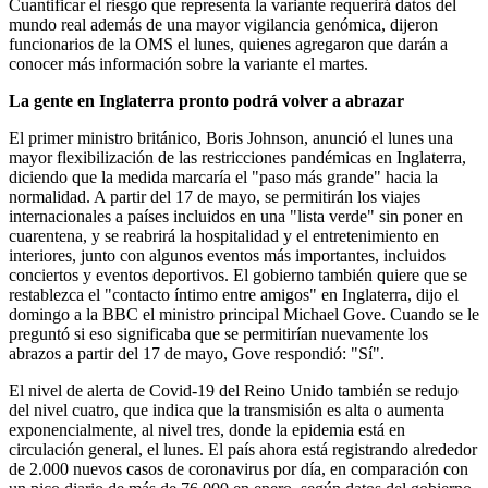
Cuantificar el riesgo que representa la variante requerirá datos del
mundo real además de una mayor vigilancia genómica, dijeron
funcionarios de la OMS el lunes, quienes agregaron que darán a
conocer más información sobre la variante el martes.
La gente en Inglaterra pronto podrá volver a abrazar
El primer ministro británico, Boris Johnson, anunció el lunes una
mayor flexibilización de las restricciones pandémicas en Inglaterra,
diciendo que la medida marcaría el "paso más grande" hacia la
normalidad. A partir del 17 de mayo, se permitirán los viajes
internacionales a países incluidos en una "lista verde" sin poner en
cuarentena, y se reabrirá la hospitalidad y el entretenimiento en
interiores, junto con algunos eventos más importantes, incluidos
conciertos y eventos deportivos. El gobierno también quiere que se
restablezca el "contacto íntimo entre amigos" en Inglaterra, dijo el
domingo a la BBC el ministro principal Michael Gove. Cuando se le
preguntó si eso significaba que se permitirían nuevamente los
abrazos a partir del 17 de mayo, Gove respondió: "Sí".
El nivel de alerta de Covid-19 del Reino Unido también se redujo
del nivel cuatro, que indica que la transmisión es alta o aumenta
exponencialmente, al nivel tres, donde la epidemia está en
circulación general, el lunes. El país ahora está registrando alrededor
de 2.000 nuevos casos de coronavirus por día, en comparación con