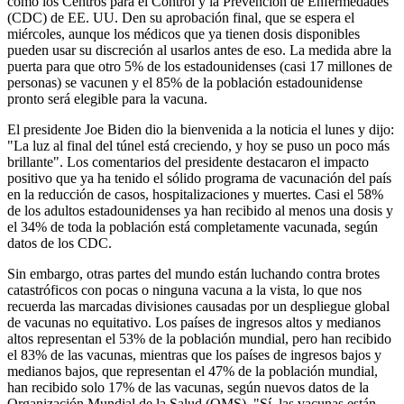
como los Centros para el Control y la Prevención de Enfermedades
(CDC) de EE. UU. Den su aprobación final, que se espera el
miércoles, aunque los médicos que ya tienen dosis disponibles
pueden usar su discreción al usarlos antes de eso. La medida abre la
puerta para que otro 5% de los estadounidenses (casi 17 millones de
personas) se vacunen y el 85% de la población estadounidense
pronto será elegible para la vacuna.
El presidente Joe Biden dio la bienvenida a la noticia el lunes y dijo:
"La luz al final del túnel está creciendo, y hoy se puso un poco más
brillante". Los comentarios del presidente destacaron el impacto
positivo que ya ha tenido el sólido programa de vacunación del país
en la reducción de casos, hospitalizaciones y muertes. Casi el 58%
de los adultos estadounidenses ya han recibido al menos una dosis y
el 34% de toda la población está completamente vacunada, según
datos de los CDC.
Sin embargo, otras partes del mundo están luchando contra brotes
catastróficos con pocas o ninguna vacuna a la vista, lo que nos
recuerda las marcadas divisiones causadas por un despliegue global
de vacunas no equitativo. Los países de ingresos altos y medianos
altos representan el 53% de la población mundial, pero han recibido
el 83% de las vacunas, mientras que los países de ingresos bajos y
medianos bajos, que representan el 47% de la población mundial,
han recibido solo 17% de las vacunas, según nuevos datos de la
Organización Mundial de la Salud (OMS). "Sí, las vacunas están