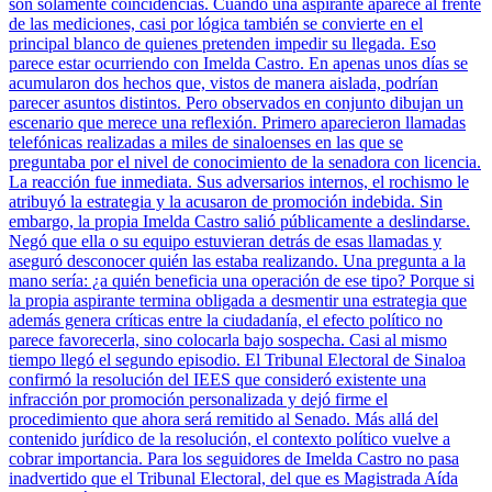
son solamente coincidencias. Cuando una aspirante aparece al frente
de las mediciones, casi por lógica también se convierte en el
principal blanco de quienes pretenden impedir su llegada. Eso
parece estar ocurriendo con Imelda Castro. En apenas unos días se
acumularon dos hechos que, vistos de manera aislada, podrían
parecer asuntos distintos. Pero observados en conjunto dibujan un
escenario que merece una reflexión. Primero aparecieron llamadas
telefónicas realizadas a miles de sinaloenses en las que se
preguntaba por el nivel de conocimiento de la senadora con licencia.
La reacción fue inmediata. Sus adversarios internos, el rochismo le
atribuyó la estrategia y la acusaron de promoción indebida. Sin
embargo, la propia Imelda Castro salió públicamente a deslindarse.
Negó que ella o su equipo estuvieran detrás de esas llamadas y
aseguró desconocer quién las estaba realizando. Una pregunta a la
mano sería: ¿a quién beneficia una operación de ese tipo? Porque si
la propia aspirante termina obligada a desmentir una estrategia que
además genera críticas entre la ciudadanía, el efecto político no
parece favorecerla, sino colocarla bajo sospecha. Casi al mismo
tiempo llegó el segundo episodio. El Tribunal Electoral de Sinaloa
confirmó la resolución del IEES que consideró existente una
infracción por promoción personalizada y dejó firme el
procedimiento que ahora será remitido al Senado. Más allá del
contenido jurídico de la resolución, el contexto político vuelve a
cobrar importancia. Para los seguidores de Imelda Castro no pasa
inadvertido que el Tribunal Electoral, del que es Magistrada Aída