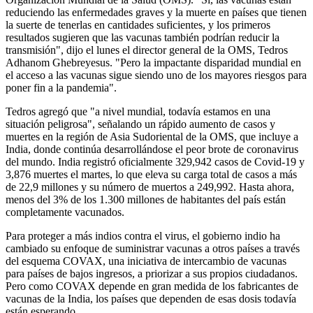
reduciendo las enfermedades graves y la muerte en países que tienen
la suerte de tenerlas en cantidades suficientes, y los primeros
resultados sugieren que las vacunas también podrían reducir la
transmisión", dijo el lunes el director general de la OMS, Tedros
Adhanom Ghebreyesus. "Pero la impactante disparidad mundial en
el acceso a las vacunas sigue siendo uno de los mayores riesgos para
poner fin a la pandemia".
Tedros agregó que "a nivel mundial, todavía estamos en una
situación peligrosa", señalando un rápido aumento de casos y
muertes en la región de Asia Sudoriental de la OMS, que incluye a
India, donde continúa desarrollándose el peor brote de coronavirus
del mundo. India registró oficialmente 329,942 casos de Covid-19 y
3,876 muertes el martes, lo que eleva su carga total de casos a más
de 22,9 millones y su número de muertos a 249,992. Hasta ahora,
menos del 3% de los 1.300 millones de habitantes del país están
completamente vacunados.
Para proteger a más indios contra el virus, el gobierno indio ha
cambiado su enfoque de suministrar vacunas a otros países a través
del esquema COVAX, una iniciativa de intercambio de vacunas
para países de bajos ingresos, a priorizar a sus propios ciudadanos.
Pero como COVAX depende en gran medida de los fabricantes de
vacunas de la India, los países que dependen de esas dosis todavía
están esperando.