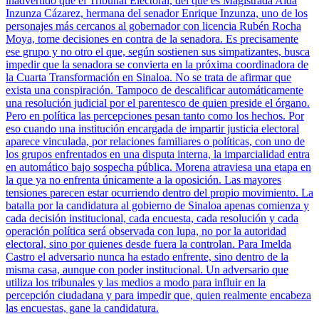
inadvertido que el Tribunal Electoral, del que es Magistrada Aída
Inzunza Cázarez, hermana del senador Enrique Inzunza, uno de los
personajes más cercanos al gobernador con licencia Rubén Rocha
Moya, tome decisiones en contra de la senadora. Es precisamente
ese grupo y no otro el que, según sostienen sus simpatizantes, busca
impedir que la senadora se convierta en la próxima coordinadora de
la Cuarta Transformación en Sinaloa. No se trata de afirmar que
exista una conspiración. Tampoco de descalificar automáticamente
una resolución judicial por el parentesco de quien preside el órgano.
Pero en política las percepciones pesan tanto como los hechos. Por
eso cuando una institución encargada de impartir justicia electoral
aparece vinculada, por relaciones familiares o políticas, con uno de
los grupos enfrentados en una disputa interna, la imparcialidad entra
en automático bajo sospecha pública. Morena atraviesa una etapa en
la que ya no enfrenta únicamente a la oposición. Las mayores
tensiones parecen estar ocurriendo dentro del propio movimiento. La
batalla por la candidatura al gobierno de Sinaloa apenas comienza y
cada decisión institucional, cada encuesta, cada resolución y cada
operación política será observada con lupa, no por la autoridad
electoral, sino por quienes desde fuera la controlan. Para Imelda
Castro el adversario nunca ha estado enfrente, sino dentro de la
misma casa, aunque con poder institucional. Un adversario que
utiliza los tribunales y las medios a modo para influir en la
percepción ciudadana y para impedir que, quien realmente encabeza
las encuestas, gane la candidatura.