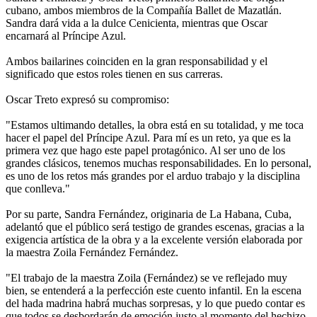
cubano, ambos miembros de la Compañía Ballet de Mazatlán.
Sandra dará vida a la dulce Cenicienta, mientras que Oscar
encarnará al Príncipe Azul.
Ambos bailarines coinciden en la gran responsabilidad y el
significado que estos roles tienen en sus carreras.
Oscar Treto expresó su compromiso:
"Estamos ultimando detalles, la obra está en su totalidad, y me toca
hacer el papel del Príncipe Azul. Para mí es un reto, ya que es la
primera vez que hago este papel protagónico. Al ser uno de los
grandes clásicos, tenemos muchas responsabilidades. En lo personal,
es uno de los retos más grandes por el arduo trabajo y la disciplina
que conlleva."
Por su parte, Sandra Fernández, originaria de La Habana, Cuba,
adelantó que el público será testigo de grandes escenas, gracias a la
exigencia artística de la obra y a la excelente versión elaborada por
la maestra Zoila Fernández Fernández.
"El trabajo de la maestra Zoila (Fernández) se ve reflejado muy
bien, se entenderá a la perfección este cuento infantil. En la escena
del hada madrina habrá muchas sorpresas, y lo que puedo contar es
que todos se desbordarán de emoción justo al momento del hechizo,