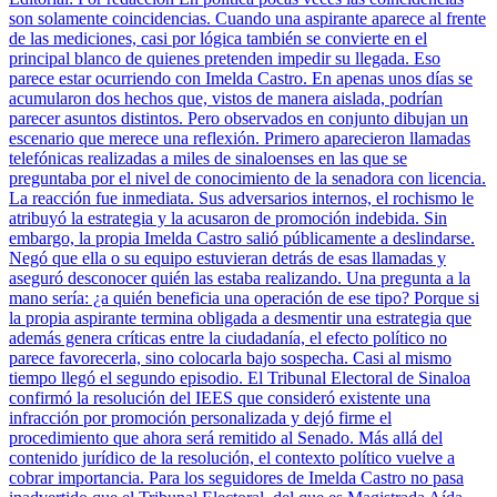
son solamente coincidencias. Cuando una aspirante aparece al frente
de las mediciones, casi por lógica también se convierte en el
principal blanco de quienes pretenden impedir su llegada. Eso
parece estar ocurriendo con Imelda Castro. En apenas unos días se
acumularon dos hechos que, vistos de manera aislada, podrían
parecer asuntos distintos. Pero observados en conjunto dibujan un
escenario que merece una reflexión. Primero aparecieron llamadas
telefónicas realizadas a miles de sinaloenses en las que se
preguntaba por el nivel de conocimiento de la senadora con licencia.
La reacción fue inmediata. Sus adversarios internos, el rochismo le
atribuyó la estrategia y la acusaron de promoción indebida. Sin
embargo, la propia Imelda Castro salió públicamente a deslindarse.
Negó que ella o su equipo estuvieran detrás de esas llamadas y
aseguró desconocer quién las estaba realizando. Una pregunta a la
mano sería: ¿a quién beneficia una operación de ese tipo? Porque si
la propia aspirante termina obligada a desmentir una estrategia que
además genera críticas entre la ciudadanía, el efecto político no
parece favorecerla, sino colocarla bajo sospecha. Casi al mismo
tiempo llegó el segundo episodio. El Tribunal Electoral de Sinaloa
confirmó la resolución del IEES que consideró existente una
infracción por promoción personalizada y dejó firme el
procedimiento que ahora será remitido al Senado. Más allá del
contenido jurídico de la resolución, el contexto político vuelve a
cobrar importancia. Para los seguidores de Imelda Castro no pasa