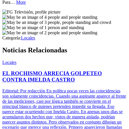
Para…
More
Categoría:
Locales
Noticias Relacionadas
Locales
EL ROCHISMO ARRECIA GOLPETEO
CONTRA IMELDA CASTRO
Editorial: Por redacción En política pocas veces las coincidencias
son solamente coincidencias. Cuando una aspirante aparece al frente
de las mediciones, casi por lógica también se convierte en el
principal blanco de quienes pretenden impedir su llegada. Eso
parece estar ocurriendo con Imelda Castro. En apenas unos días se
acumularon dos hechos que, vistos de manera aislada, podrían
parecer asuntos distintos. Pero observados en conjunto dibujan un
escenario que merece una reflexión. Primero aparecieron llamadas