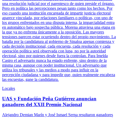
una resolución judicial por el parentesco de quien preside el órgano.
Pero en política las percepciones pesan tanto como los hechos. Por
eso cuando una institución encargada de impartir justicia electoral
aparece vinculada, por relaciones familiares o políticas, con uno de
los grupos enfrentados en una disputa interna, la imparcialidad entra
en automático bajo sospecha pública. Morena atraviesa una etapa en
la que ya no enfrenta únicamente a la oposición. Las mayores
tensiones parecen estar ocurriendo dentro del propio movimiento. La
batalla por la candidatura al gobierno de Sinaloa apenas comienza y
cada decisión institucional, cada encuesta, cada resolución y cada
operación política será observada con lupa, no por la autoridad
electoral, sino por quienes desde fuera la controlan. Para Imelda
Castro el adversario nunca ha estado enfrente, sino dentro de la
misma casa, aunque con poder institucional. Un adversario que
utiliza los tribunales y las medios a modo para influir en la
percepción ciudadana y para impedir que, quien realmente encabeza
las encuestas, gane la candidatura.
Locales
UAS y Fundación Peña Gutiérrez anuncian
ganadores del XXII Premio Nacional
Alejandro Demian Marín y José Ismael Serna resultaron ganadores