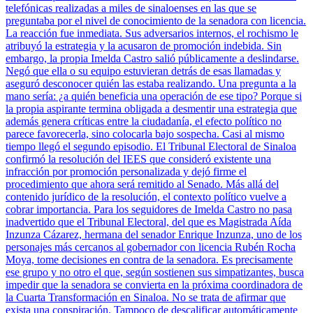
telefónicas realizadas a miles de sinaloenses en las que se
preguntaba por el nivel de conocimiento de la senadora con licencia.
La reacción fue inmediata. Sus adversarios internos, el rochismo le
atribuyó la estrategia y la acusaron de promoción indebida. Sin
embargo, la propia Imelda Castro salió públicamente a deslindarse.
Negó que ella o su equipo estuvieran detrás de esas llamadas y
aseguró desconocer quién las estaba realizando. Una pregunta a la
mano sería: ¿a quién beneficia una operación de ese tipo? Porque si
la propia aspirante termina obligada a desmentir una estrategia que
además genera críticas entre la ciudadanía, el efecto político no
parece favorecerla, sino colocarla bajo sospecha. Casi al mismo
tiempo llegó el segundo episodio. El Tribunal Electoral de Sinaloa
confirmó la resolución del IEES que consideró existente una
infracción por promoción personalizada y dejó firme el
procedimiento que ahora será remitido al Senado. Más allá del
contenido jurídico de la resolución, el contexto político vuelve a
cobrar importancia. Para los seguidores de Imelda Castro no pasa
inadvertido que el Tribunal Electoral, del que es Magistrada Aída
Inzunza Cázarez, hermana del senador Enrique Inzunza, uno de los
personajes más cercanos al gobernador con licencia Rubén Rocha
Moya, tome decisiones en contra de la senadora. Es precisamente
ese grupo y no otro el que, según sostienen sus simpatizantes, busca
impedir que la senadora se convierta en la próxima coordinadora de
la Cuarta Transformación en Sinaloa. No se trata de afirmar que
exista una conspiración. Tampoco de descalificar automáticamente