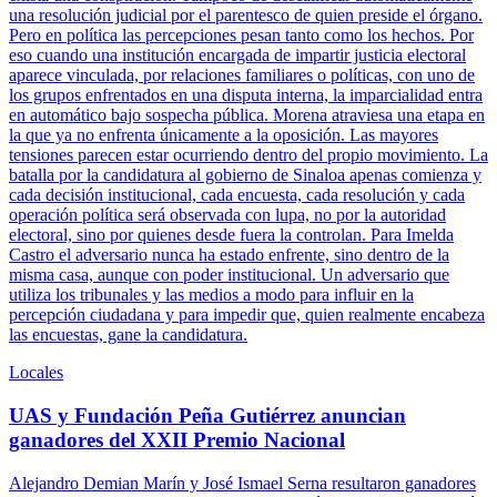
una resolución judicial por el parentesco de quien preside el órgano.
Pero en política las percepciones pesan tanto como los hechos. Por
eso cuando una institución encargada de impartir justicia electoral
aparece vinculada, por relaciones familiares o políticas, con uno de
los grupos enfrentados en una disputa interna, la imparcialidad entra
en automático bajo sospecha pública. Morena atraviesa una etapa en
la que ya no enfrenta únicamente a la oposición. Las mayores
tensiones parecen estar ocurriendo dentro del propio movimiento. La
batalla por la candidatura al gobierno de Sinaloa apenas comienza y
cada decisión institucional, cada encuesta, cada resolución y cada
operación política será observada con lupa, no por la autoridad
electoral, sino por quienes desde fuera la controlan. Para Imelda
Castro el adversario nunca ha estado enfrente, sino dentro de la
misma casa, aunque con poder institucional. Un adversario que
utiliza los tribunales y las medios a modo para influir en la
percepción ciudadana y para impedir que, quien realmente encabeza
las encuestas, gane la candidatura.
Locales
UAS y Fundación Peña Gutiérrez anuncian
ganadores del XXII Premio Nacional
Alejandro Demian Marín y José Ismael Serna resultaron ganadores