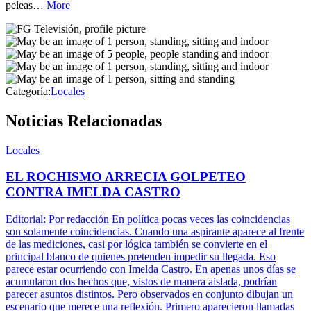
peleas…
More
Categoría:
Locales
Noticias Relacionadas
Locales
EL ROCHISMO ARRECIA GOLPETEO
CONTRA IMELDA CASTRO
Editorial: Por redacción En política pocas veces las coincidencias
son solamente coincidencias. Cuando una aspirante aparece al frente
de las mediciones, casi por lógica también se convierte en el
principal blanco de quienes pretenden impedir su llegada. Eso
parece estar ocurriendo con Imelda Castro. En apenas unos días se
acumularon dos hechos que, vistos de manera aislada, podrían
parecer asuntos distintos. Pero observados en conjunto dibujan un
escenario que merece una reflexión. Primero aparecieron llamadas