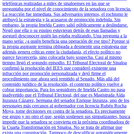
telefónicas realizadas a miles de sinaloenses en las que se
preguntaba por el nivel de conocimiento de la senadora con licencia.
La reacción fue inmediata. Sus adversarios internos, el rochismo le
atribuyó la estrategia y la acusaron de promoción indebida. Sin
embargo, la propia Imelda Castro salió públicamente a deslindarse.
Negó que ella o su equipo estuvieran detrás de esas llamadas y
aseguró desconocer quién las estaba realizando. Una pregunta a la
mano sería: ¿a quién beneficia una operación de ese tipo? Porque si
la propia aspirante termina obligada a desmentir una estrategia que
además genera críticas entre la ciudadanía, el efecto político no
parece favorecerla, sino colocarla bajo sospecha. Casi al mismo
tiempo llegó el segundo episodio. El Tribunal Electoral de Sinaloa
confirmó la resolución del IEES que consideró existente una
infracción por promoción personalizada y dejó firme el
procedimiento que ahora será remitido al Senado. Más allá del
contenido jurídico de la resolución, el contexto político vuelve a
cobrar importancia. Para los seguidores de Imelda Castro no pasa
inadvertido que el Tribunal Electoral, del que es Magistrada Aída
Inzunza Cázarez, hermana del senador Enrique Inzunza, uno de los
personajes más cercanos al gobernador con licencia Rubén Rocha
Moya, tome decisiones en contra de la senadora. Es precisamente
ese grupo y no otro el que, según sostienen sus simpatizantes, busca
impedir que la senadora se convierta en la próxima coordinadora de
la Cuarta Transformación en Sinaloa. No se trata de afirmar que
exista una conspiración. Tampoco de descalificar automáticamente