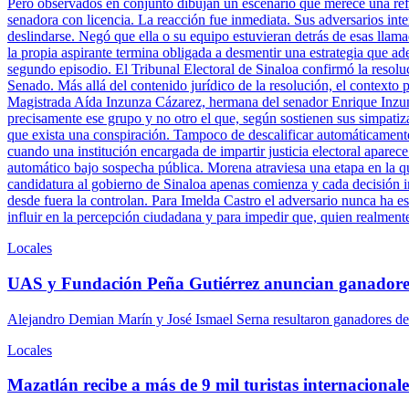
Pero observados en conjunto dibujan un escenario que merece una refle
senadora con licencia. La reacción fue inmediata. Sus adversarios inte
deslindarse. Negó que ella o su equipo estuvieran detrás de esas llam
la propia aspirante termina obligada a desmentir una estrategia que ade
segundo episodio. El Tribunal Electoral de Sinaloa confirmó la resolu
Senado. Más allá del contenido jurídico de la resolución, el contexto 
Magistrada Aída Inzunza Cázarez, hermana del senador Enrique Inzun
precisamente ese grupo y no otro el que, según sostienen sus simpatiz
que exista una conspiración. Tampoco de descalificar automáticamente 
cuando una institución encargada de impartir justicia electoral aparece
automático bajo sospecha pública. Morena atraviesa una etapa en la q
candidatura al gobierno de Sinaloa apenas comienza y cada decisión ins
desde fuera la controlan. Para Imelda Castro el adversario nunca ha es
influir en la percepción ciudadana y para impedir que, quien realment
Locales
UAS y Fundación Peña Gutiérrez anuncian ganadore
Alejandro Demian Marín y José Ismael Serna resultaron ganadores del
Locales
Mazatlán recibe a más de 9 mil turistas internacionales