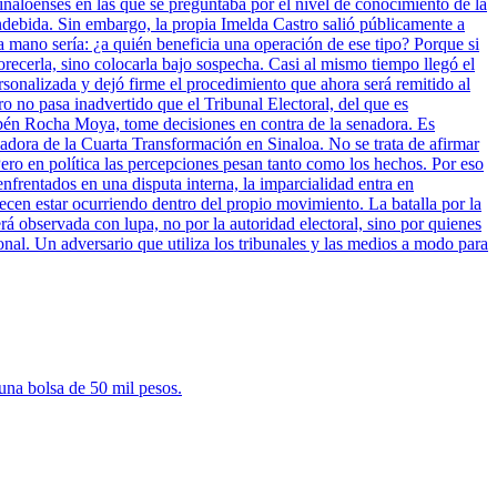
inaloenses en las que se preguntaba por el nivel de conocimiento de la
indebida. Sin embargo, la propia Imelda Castro salió públicamente a
a mano sería: ¿a quién beneficia una operación de ese tipo? Porque si
vorecerla, sino colocarla bajo sospecha. Casi al mismo tiempo llegó el
sonalizada y dejó firme el procedimiento que ahora será remitido al
ro no pasa inadvertido que el Tribunal Electoral, del que es
bén Rocha Moya, tome decisiones en contra de la senadora. Es
nadora de la Cuarta Transformación en Sinaloa. No se trata de afirmar
ero en política las percepciones pesan tanto como los hechos. Por eso
enfrentados en una disputa interna, la imparcialidad entra en
cen estar ocurriendo dentro del propio movimiento. La batalla por la
rá observada con lupa, no por la autoridad electoral, sino por quienes
onal. Un adversario que utiliza los tribunales y las medios a modo para
una bolsa de 50 mil pesos.