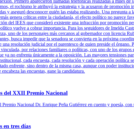
xión. Primero aparecieron llamadas telefónicas realizadas a miles de s
rnos, el rochismo le atribuyó la estrategia y la acusaron de promoción 
adas y aseguró desconocer quién las estaba realizando. Una pregunta a l
más genera críticas entre la ciudadanía, el efecto político no parece fa
ción del IEES que consideró existente una infracción por promoción per
político vuelve a cobrar importancia. Para los seguidores de Imelda Cast
za, uno de los personajes más cercanos al gobernador con licencia Ru
antes, busca impedir que la senadora se convierta en la próxima coordi
una resolución judicial por el parentesco de quien preside el órgano. P
 vinculada, por relaciones familiares o políticas, con uno de los grupos 
ue ya no enfrenta únicamente a la oposición. Las mayores tensiones pare
titucional, cada encuesta, cada resolución y cada operación política se
tado enfrente, sino dentro de la misma casa, aunque con poder instituci
e encabeza las encuestas, gane la candidatura.
s del XXII Premio Nacional
 Premio Nacional Dr. Enrique Peña Gutiérrez en cuento y poesía, con 
 en tres días