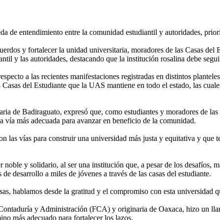
 de entendimiento entre la comunidad estudiantil y autoridades, prioriz
cuerdos y fortalecer la unidad universitaria, moradores de las Casas d
til y las autoridades, destacando que la institución rosalina debe segui
specto a las recientes manifestaciones registradas en distintos plantele
4 Casas del Estudiante que la UAS mantiene en todo el estado, las cuale
ia de Badiraguato, expresó que, como estudiantes y moradores de las cas
 la vía más adecuada para avanzar en beneficio de la comunidad.
n las vías para construir una universidad más justa y equitativa y que 
oble y solidario, al ser una institución que, a pesar de los desafíos, m
 de desarrollo a miles de jóvenes a través de las casas del estudiante.
s, hablamos desde la gratitud y el compromiso con esta universidad que
Contaduría y Administración (FCA) y originaria de Oaxaca, hizo un llam
mino más adecuado para fortalecer los lazos.