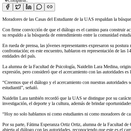
Compartir:
Moradores de las Casas del Estudiante de la UAS respaldan la búsqueda
Con firme convicción de que el diálogo es el camino para construir a
su respaldo a la búsqueda de entendimiento entre la comunidad estudian
En rueda de prensa, las jóvenes representantes expresaron su postura re
confrontación; en este encuentro, hablaron en representación de las 1
entidades del país.
La alumna de la Facultad de Psicología, Naidelin Lara Medina, originar
expresión, pero consideró que el acercamiento con las autoridades es
“Creemos que el diálogo y el acercamiento con nuestras autoridades so
estudiantil”, señaló.
Naidelin Lara también recordó que la UAS se distingue por su carácter n
investigación, el deporte y la cultura, además de brindar oportunidades
“Hoy no solo hablamos ni como estudiantes ni como moradores de casa
Por su parte, Fátima Esperanza Ortiz Ortiz, alumna de la Facultad de 
abierta al diálogo con las autoridades, reconociendo que este es el ca