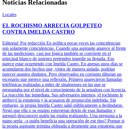
Noticias Relacionadas
Locales
EL ROCHISMO ARRECIA GOLPETEO
CONTRA IMELDA CASTRO
Editorial: Por redacción En política pocas veces las coincidencias
son solamente coincidencias. Cuando una aspirante aparece al frente
de las mediciones, casi por lógica también se convierte en el
principal blanco de quienes pretenden impedir su llegada. Eso
parece estar ocurriendo con Imelda Castro. En apenas unos días se
acumularon dos hechos que, vistos de manera aislada, podrían
parecer asuntos distintos. Pero observados en conjunto dibujan un
escenario que merece una reflexión. Primero aparecieron llamadas
telefónicas realizadas a miles de sinaloenses en las que se
preguntaba por el nivel de conocimiento de la senadora con licencia.
La reacción fue inmediata. Sus adversarios internos, el rochismo le
atribuyó la estrategia y la acusaron de promoción indebida. Sin
embargo, la propia Imelda Castro salió públicamente a deslindarse.
Negó que ella o su equipo estuvieran detrás de esas llamadas y
aseguró desconocer quién las estaba realizando. Una pregunta a la
mano sería: ¿a quién beneficia una operación de ese tipo? Porque si
la propia aspirante termina obligada a desmentir una estrategia que