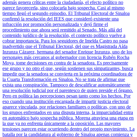
además genera críticas entre la ciudadanía, el efecto político no
parece favorecerla, sino colocarla bajo sospecha. Casi al mismo
tiempo llegó el segundo episodio. El Tribunal Electoral de Sinaloa
confirmó la resolución del IEES que consideró existente una
infracción por promoción personalizada y dejó firme el
procedimiento que ahora será remitido al Senado. Más allá del
contenido jurídico de la resolución, el contexto político vuelve a
cobrar importancia. Para los seguidores de Imelda Castro no pasa
inadvertido que el Tribunal Electoral, del que es Magistrada Aída
Inzunza Cázarez, hermana del senador Enrique Inzunza, uno de los
personajes más cercanos al gobernador con licencia Rubén Rocha
Moya, tome decisiones en contra de la senadora. Es precisamente
ese grupo y no otro el que, según sostienen sus simpatizantes, busca
impedir que la senadora se convierta en la próxima coordinadora de
la Cuarta Transformación en Sinaloa. No se trata de afirmar que
exista una conspiración. Tampoco de descalificar automáticamente
una resolución judicial por el parentesco de quien preside el órgano.
Pero en política las percepciones pesan tanto como los hechos. Por
eso cuando una institución encargada de impartir justicia electoral
aparece vinculada, por relaciones familiares o políticas, con uno de
los grupos enfrentados en una disputa interna, la imparcialidad entra
en automático bajo sospecha pública. Morena atraviesa una etapa en
la que ya no enfrenta únicamente a la oposición. Las mayores
tensiones parecen estar ocurriendo dentro del propio movimiento. La
batalla por la candidatura al gobierno de Sinaloa apenas comienza y