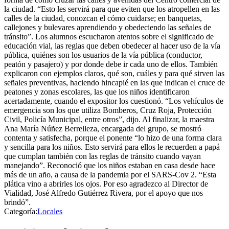
la ciudad. “Esto les servirá para que eviten que los atropellen en las
calles de la ciudad, conozcan el cómo cuidarse; en banquetas,
callejones y bulevares aprendiendo y obedeciendo las señales de
tránsito”. Los alumnos escucharon atentos sobre el significado de
educación vial, las reglas que deben obedecer al hacer uso de la vía
pública, quiénes son los usuarios de la vía pública (conductor,
peatón y pasajero) y por donde debe ir cada uno de ellos. También
explicaron con ejemplos claros, qué son, cuáles y para qué sirven las
señales preventivas, haciendo hincapié en las que indican el cruce de
peatones y zonas escolares, las que los niños identificaron
acertadamente, cuando el expositor los cuestionó. “Los vehículos de
emergencia son los que utiliza Bomberos, Cruz Roja, Protección
Civil, Policía Municipal, entre otros”, dijo. Al finalizar, la maestra
Ana María Núñez Berrelleza, encargada del grupo, se mostró
contenta y satisfecha, porque el ponente “lo hizo de una forma clara
y sencilla para los niños. Esto servirá para ellos le recuerden a papá
que cumplan también con las reglas de tránsito cuando vayan
manejando”. Reconoció que los niños estaban en casa desde hace
más de un año, a causa de la pandemia por el SARS-Cov 2. “Esta
plática vino a abrirles los ojos. Por eso agradezco al Director de
Vialidad, José Alfredo Gutiérrez Rivera, por el apoyo que nos
brindó”.
Categoría:
Locales