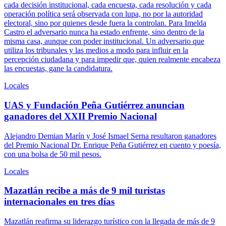
cada decisión institucional, cada encuesta, cada resolución y cada
operación política será observada con lupa, no por la autoridad
electoral, sino por quienes desde fuera la controlan. Para Imelda
Castro el adversario nunca ha estado enfrente, sino dentro de la
misma casa, aunque con poder institucional. Un adversario que
utiliza los tribunales y las medios a modo para influir en la
percepción ciudadana y para impedir que, quien realmente encabeza
las encuestas, gane la candidatura.
Locales
UAS y Fundación Peña Gutiérrez anuncian
ganadores del XXII Premio Nacional
Alejandro Demian Marín y José Ismael Serna resultaron ganadores
del Premio Nacional Dr. Enrique Peña Gutiérrez en cuento y poesía,
con una bolsa de 50 mil pesos.
Locales
Mazatlán recibe a más de 9 mil turistas
internacionales en tres días
Mazatlán reafirma su liderazgo turístico con la llegada de más de 9