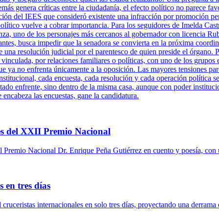
más genera críticas entre la ciudadanía, el efecto político no parece fa
ción del IEES que consideró existente una infracción por promoción per
político vuelve a cobrar importancia. Para los seguidores de Imelda Cast
za, uno de los personajes más cercanos al gobernador con licencia Ru
antes, busca impedir que la senadora se convierta en la próxima coordi
una resolución judicial por el parentesco de quien preside el órgano. P
 vinculada, por relaciones familiares o políticas, con uno de los grupos 
ue ya no enfrenta únicamente a la oposición. Las mayores tensiones pare
titucional, cada encuesta, cada resolución y cada operación política se
tado enfrente, sino dentro de la misma casa, aunque con poder instituci
e encabeza las encuestas, gane la candidatura.
s del XXII Premio Nacional
 Premio Nacional Dr. Enrique Peña Gutiérrez en cuento y poesía, con 
 en tres días
l cruceristas internacionales en solo tres días, proyectando una derrama