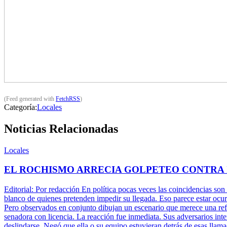
(Feed generated with
FetchRSS
)
Categoría:
Locales
Noticias Relacionadas
Locales
EL ROCHISMO ARRECIA GOLPETEO CONTRA
Editorial: Por redacción En política pocas veces las coincidencias son
blanco de quienes pretenden impedir su llegada. Eso parece estar ocu
Pero observados en conjunto dibujan un escenario que merece una refle
senadora con licencia. La reacción fue inmediata. Sus adversarios inte
deslindarse. Negó que ella o su equipo estuvieran detrás de esas llam