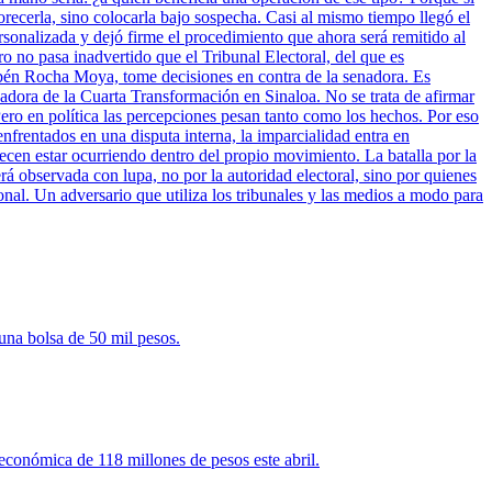
vorecerla, sino colocarla bajo sospecha. Casi al mismo tiempo llegó el
sonalizada y dejó firme el procedimiento que ahora será remitido al
ro no pasa inadvertido que el Tribunal Electoral, del que es
bén Rocha Moya, tome decisiones en contra de la senadora. Es
nadora de la Cuarta Transformación en Sinaloa. No se trata de afirmar
ero en política las percepciones pesan tanto como los hechos. Por eso
enfrentados en una disputa interna, la imparcialidad entra en
cen estar ocurriendo dentro del propio movimiento. La batalla por la
rá observada con lupa, no por la autoridad electoral, sino por quienes
onal. Un adversario que utiliza los tribunales y las medios a modo para
una bolsa de 50 mil pesos.
 económica de 118 millones de pesos este abril.