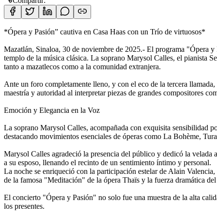
Compartir:
*Ópera y Pasión” cautiva en Casa Haas con un Trío de virtuosos*
Mazatlán, Sinaloa, 30 de noviembre de 2025.- El programa "Ópera y P
templo de la música clásica. La soprano Marysol Calles, el pianista Se
tanto a mazatlecos como a la comunidad extranjera.
Ante un foro completamente lleno, y con el eco de la tercera llamada,
maestría y autoridad al interpretar piezas de grandes compositores 
Emoción y Elegancia en la Voz
La soprano Marysol Calles, acompañada con exquisita sensibilidad por e
destacando movimientos esenciales de óperas como La Bohème, Tur
Marysol Calles agradeció la presencia del público y dedicó la velada
a su esposo, llenando el recinto de un sentimiento íntimo y personal.
La noche se enriqueció con la participación estelar de Alain Valencia,
de la famosa "Meditación" de la ópera Thaïs y la fuerza dramática del
El concierto "Ópera y Pasión" no solo fue una muestra de la alta calid
los presentes.