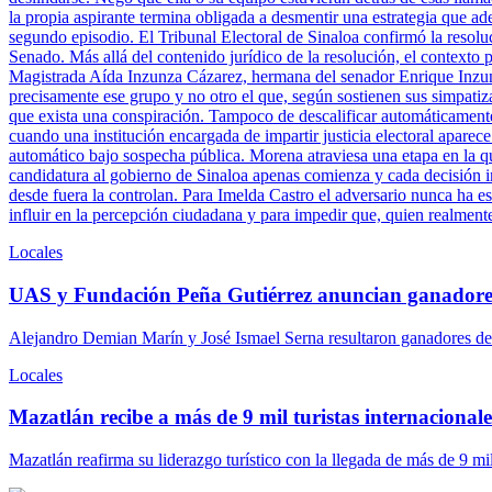
la propia aspirante termina obligada a desmentir una estrategia que ade
segundo episodio. El Tribunal Electoral de Sinaloa confirmó la resolu
Senado. Más allá del contenido jurídico de la resolución, el contexto 
Magistrada Aída Inzunza Cázarez, hermana del senador Enrique Inzun
precisamente ese grupo y no otro el que, según sostienen sus simpatiz
que exista una conspiración. Tampoco de descalificar automáticamente 
cuando una institución encargada de impartir justicia electoral aparece
automático bajo sospecha pública. Morena atraviesa una etapa en la q
candidatura al gobierno de Sinaloa apenas comienza y cada decisión ins
desde fuera la controlan. Para Imelda Castro el adversario nunca ha es
influir en la percepción ciudadana y para impedir que, quien realment
Locales
UAS y Fundación Peña Gutiérrez anuncian ganadore
Alejandro Demian Marín y José Ismael Serna resultaron ganadores del
Locales
Mazatlán recibe a más de 9 mil turistas internacionales
Mazatlán reafirma su liderazgo turístico con la llegada de más de 9 mi