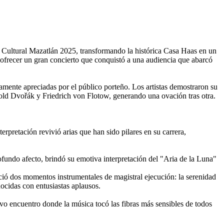
 Cultural Mazatlán 2025, transformando la histórica Casa Haas en un
a ofrecer un gran concierto que conquistó a una audiencia que abarcó
damente apreciadas por el público porteño. Los artistas demostraron su
old Dvořák y Friedrich von Flotow, generando una ovación tras otra.
rpretación revivió arias que han sido pilares en su carrera,
fundo afecto, brindó su emotiva interpretación del "Aria de la Luna"
reció dos momentos instrumentales de magistral ejecución: la serenidad
ocidas con entusiastas aplausos.
ivo encuentro donde la música tocó las fibras más sensibles de todos