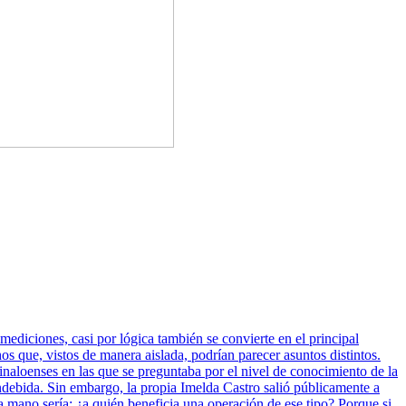
mediciones, casi por lógica también se convierte en el principal
 que, vistos de manera aislada, podrían parecer asuntos distintos.
inaloenses en las que se preguntaba por el nivel de conocimiento de la
indebida. Sin embargo, la propia Imelda Castro salió públicamente a
a mano sería: ¿a quién beneficia una operación de ese tipo? Porque si