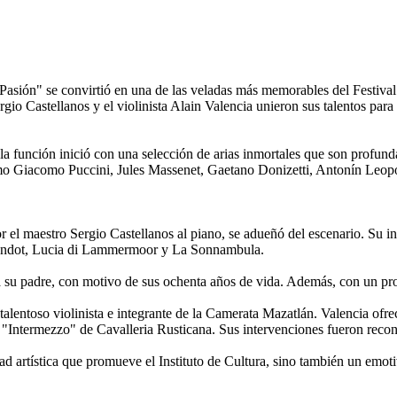
asión" se convirtió en una de las veladas más memorables del Festival
rgio Castellanos y el violinista Alain Valencia unieron sus talentos par
 la función inició con una selección de arias inmortales que son profun
como Giacomo Puccini, Jules Massenet, Gaetano Donizetti, Antonín Leop
l maestro Sergio Castellanos al piano, se adueñó del escenario. Su inte
andot, Lucia di Lammermoor y La Sonnambula.
 a su padre, con motivo de sus ochenta años de vida. Además, con un pro
 talentoso violinista e integrante de la Camerata Mazatlán. Valencia of
 "Intermezzo" de Cavalleria Rusticana. Sus intervenciones fueron recon
ad artística que promueve el Instituto de Cultura, sino también un emot