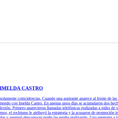
 IMELDA CASTRO
 solamente coincidencias. Cuando una aspirante aparece al frente de las 
rriendo con Imelda Castro. En apenas unos días se acumularon dos hechos
xión. Primero aparecieron llamadas telefónicas realizadas a miles de s
rnos, el rochismo le atribuyó la estrategia y la acusaron de promoción 
adas y aseguró desconocer quién las estaba realizando. Una pregunta a l