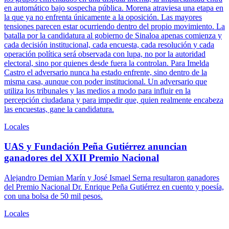
en automático bajo sospecha pública. Morena atraviesa una etapa en
la que ya no enfrenta únicamente a la oposición. Las mayores
tensiones parecen estar ocurriendo dentro del propio movimiento. La
batalla por la candidatura al gobierno de Sinaloa apenas comienza y
cada decisión institucional, cada encuesta, cada resolución y cada
operación política será observada con lupa, no por la autoridad
electoral, sino por quienes desde fuera la controlan. Para Imelda
Castro el adversario nunca ha estado enfrente, sino dentro de la
misma casa, aunque con poder institucional. Un adversario que
utiliza los tribunales y las medios a modo para influir en la
percepción ciudadana y para impedir que, quien realmente encabeza
las encuestas, gane la candidatura.
Locales
UAS y Fundación Peña Gutiérrez anuncian
ganadores del XXII Premio Nacional
Alejandro Demian Marín y José Ismael Serna resultaron ganadores
del Premio Nacional Dr. Enrique Peña Gutiérrez en cuento y poesía,
con una bolsa de 50 mil pesos.
Locales