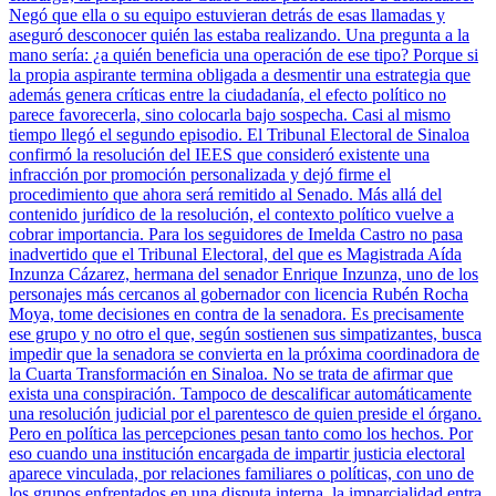
Negó que ella o su equipo estuvieran detrás de esas llamadas y
aseguró desconocer quién las estaba realizando. Una pregunta a la
mano sería: ¿a quién beneficia una operación de ese tipo? Porque si
la propia aspirante termina obligada a desmentir una estrategia que
además genera críticas entre la ciudadanía, el efecto político no
parece favorecerla, sino colocarla bajo sospecha. Casi al mismo
tiempo llegó el segundo episodio. El Tribunal Electoral de Sinaloa
confirmó la resolución del IEES que consideró existente una
infracción por promoción personalizada y dejó firme el
procedimiento que ahora será remitido al Senado. Más allá del
contenido jurídico de la resolución, el contexto político vuelve a
cobrar importancia. Para los seguidores de Imelda Castro no pasa
inadvertido que el Tribunal Electoral, del que es Magistrada Aída
Inzunza Cázarez, hermana del senador Enrique Inzunza, uno de los
personajes más cercanos al gobernador con licencia Rubén Rocha
Moya, tome decisiones en contra de la senadora. Es precisamente
ese grupo y no otro el que, según sostienen sus simpatizantes, busca
impedir que la senadora se convierta en la próxima coordinadora de
la Cuarta Transformación en Sinaloa. No se trata de afirmar que
exista una conspiración. Tampoco de descalificar automáticamente
una resolución judicial por el parentesco de quien preside el órgano.
Pero en política las percepciones pesan tanto como los hechos. Por
eso cuando una institución encargada de impartir justicia electoral
aparece vinculada, por relaciones familiares o políticas, con uno de
los grupos enfrentados en una disputa interna, la imparcialidad entra