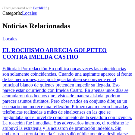
(Feed generated with
FetchRSS
)
Categoría:
Locales
Noticias Relacionadas
Locales
EL ROCHISMO ARRECIA GOLPETEO
CONTRA IMELDA CASTRO
Editorial: Por redacción En política pocas veces las coincidencias
son solamente coincidencias. Cuando una aspirante aparece al frente
de las mediciones, casi por lógica también se convierte en el
principal blanco de quienes pretenden impedir su llegada. Eso
parece estar ocurriendo con Imelda Castro. En apenas unos días se
acumularon dos hechos que, vistos de manera aislada, podrían
parecer asuntos distintos. Pero observados en conjunto dibujan un
escenario que merece una reflexión. Primero aparecieron llamadas
telefónicas realizadas a miles de sinaloenses en las que se
preguntaba por el nivel de conocimiento de la senadora con licencia.
La reacción fue inmediata. Sus adversarios internos, el rochismo le
atribuyó la estrategia y la acusaron de promoción indebida. Sin
embargo, la propia Imelda Castro salió públicamente a deslindarse.