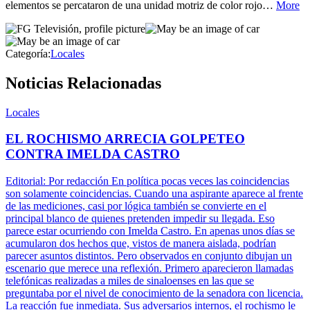
elementos se percataron de una unidad motriz de color rojo…
More
Categoría:
Locales
Noticias Relacionadas
Locales
EL ROCHISMO ARRECIA GOLPETEO
CONTRA IMELDA CASTRO
Editorial: Por redacción En política pocas veces las coincidencias
son solamente coincidencias. Cuando una aspirante aparece al frente
de las mediciones, casi por lógica también se convierte en el
principal blanco de quienes pretenden impedir su llegada. Eso
parece estar ocurriendo con Imelda Castro. En apenas unos días se
acumularon dos hechos que, vistos de manera aislada, podrían
parecer asuntos distintos. Pero observados en conjunto dibujan un
escenario que merece una reflexión. Primero aparecieron llamadas
telefónicas realizadas a miles de sinaloenses en las que se
preguntaba por el nivel de conocimiento de la senadora con licencia.
La reacción fue inmediata. Sus adversarios internos, el rochismo le