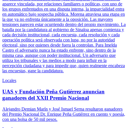
aparece vinculada, por relaciones familiares o políticas, con uno de
los grupos enfrentados en una disputa interna, la imparcialidad entra
en automático bajo sospecha pública. Morena atraviesa una etapa en
la que ya no enfrenta únicamente a la oposición. Las mayores
tensiones parecen estar ocurriendo dentro del propio movimiento. La
batalla por la candidatura al gobierno de Sinaloa apenas comienza y
cada decisión institucional, cada encuesta, cada resolución y cada
operación política será observada con lupa, no por la autoridad
electoral, sino por quienes desde fuera la controlan. Para Imelda
Castro el adversario nunca ha estado enfrente, sino dentro de la
misma casa, aunque con poder institucional. Un adversario que
utiliza los tribunales y las medios a modo para influir en la
percepción ciudadana y para impedir que, quien realmente encabeza
las encuestas, gane la candidatura.
Locales
UAS y Fundación Peña Gutiérrez anuncian
ganadores del XXII Premio Nacional
Alejandro Demian Marín y José Ismael Serna resultaron ganadores
del Premio Nacional Dr. Enrique Peña Gutiérrez en cuento y poesía,
con una bolsa de 50 mil pesos.