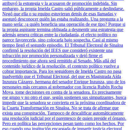
atribuyó la estrategia y la acusaron de promoción indebida. Sin
embargo, la propia Imelda Castro salió públicamente a deslindarse.
Negó que ella o su equipo estuvieran detrás de esas llamadas y
aseguró desconocer quién las estaba realizando. Una pregunta a la
mano sería: ¿a quién beneficia una operación de ese tipo? Porque si
la propia aspirante termina obligada a desmentir una estrategia que
además genera críticas entre la ciudadanía, el efecto político no
parece favorecerla, sino colocarla bajo sospecha. Casi al mismo
tiempo llegó el segundo episodio. El Tribunal Electoral de Sinaloa
confirmó la resolución del IEES que consideró existente una
infracción por promoción personalizada y dejó firme el
procedimiento que ahora será remitido al Senado. Más allá del
contenido jurídico de la resolución, el contexto político vuelve a
cobrar importancia. Para los seguidores de Imelda Castro no pasa
inadvertido que el Tribunal Electoral, del que es Magistrada Aída
Inzunza Cázarez, hermana del senador Enrique Inzunza, uno de los
personajes más cercanos al gobernador con licencia Rubén Rocha
Moya, tome decisiones en contra de la senadora. Es precisamente
ese grupo y no otro el que, según sostienen sus simpatizantes, busca
impedir que la senadora se convierta en la próxima coordinadora de
la Cuarta Transformación en Sinaloa. No se trata de afirmar que
exista una conspiración. Tampoco de descalificar automáticamente
una resolución judicial por el parentesco de quien preside el órgano.
Pero en política las percepciones pesan tanto como los hechos. Por
eso cuando una institución encargada de impartir justicia electoral