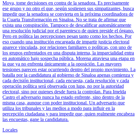
Moya, tome decisiones en contra de la senadora. Es precisamente
ese grupo y no otro el que, según sostienen sus simpatizantes, busca
impedir que la senadora se convierta en la próxima coordinadora de
la Cuarta Transformación en Sinaloa. No se trata de afirmar que
exista una conspiración. Tampoco de descalificar automáticamente
una resolución judicial por el parentesco de quien preside el órgano.
Pero en política las percepciones pesan tanto como los hechos. Por
eso cuando una institución encargada de impartir justicia electoral
aparece vinculada, por relaciones familiares o políticas, con uno de
los grupos enfrentados en una disputa interna, la imparcialidad entra
en automático bajo sospecha pública. Morena atraviesa una etapa en
la que ya no enfrenta únicamente a la oposición. Las mayores
tensiones parecen estar ocurriendo dentro del propio movimiento. La
batalla por la candidatura al gobierno de Sinaloa apenas comienza y
cada decisión institucional, cada encuesta, cada resolución y cada
operación política será observada con lupa, no por la autoridad
electoral, sino por quienes desde fuera la controlan. Para Imelda
Castro el adversario nunca ha estado enfrente, sino dentro de la
misma casa, aunque con poder institucional. Un adversario que
utiliza los tribunales y las medios a modo para influir en la
percepción ciudadana y para impedir que, quien realmente encabeza
las encuestas, gane la candidatura.
Locales