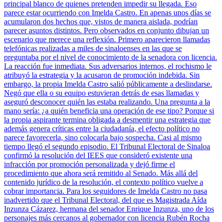
principal blanco de quienes pretenden impedir su llegada. Eso
parece estar ocurriendo con Imelda Castro. En apenas unos días se
acumularon dos hechos que, vistos de manera aislada, podrían
parecer asuntos distintos. Pero observados en conjunto dibujan un
escenario que merece una reflexión. Primero aparecieron llamadas
telefónicas realizadas a miles de sinaloenses en las que se
preguntaba por el nivel de conocimiento de la senadora con licencia.
La reacción fue inmediata. Sus adversarios internos, el rochismo le
atribuyó la estrategia y la acusaron de promoción indebida. Sin
embargo, la propia Imelda Castro salió públicamente a deslindarse.
Negó que ella o su equipo estuvieran detrás de esas llamadas y
aseguró desconocer quién las estaba realizando. Una pregunta a la
mano sería: ¿a quién beneficia una operación de ese tipo? Porque si
la propia aspirante termina obligada a desmentir una estrategia que
además genera críticas entre la ciudadanía, el efecto político no
parece favorecerla, sino colocarla bajo sospecha. Casi al mismo
tiempo llegó el segundo episodio. El Tribunal Electoral de Sinaloa
confirmó la resolución del IEES que consideró existente una
infracción por promoción personalizada y dejó firme el
procedimiento que ahora será remitido al Senado. Más allá del
contenido jurídico de la resolución, el contexto político vuelve a
cobrar importancia. Para los seguidores de Imelda Castro no pasa
inadvertido que el Tribunal Electoral, del que es Magistrada Aída
Inzunza Cázarez, hermana del senador Enrique Inzunza, uno de los
personajes más cercanos al gobernador con licencia Rubén Rocha