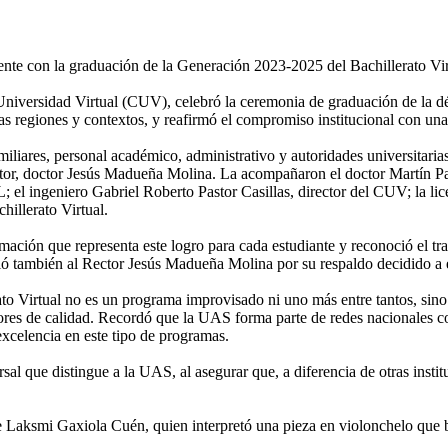
nte con la graduación de la Generación 2023-2025 del Bachillerato Vir
iversidad Virtual (CUV), celebró la ceremonia de graduación de la déc
as regiones y contextos, y reafirmó el compromiso institucional con una 
iliares, personal académico, administrativo y autoridades universitaria
ector, doctor Jesús Madueña Molina. La acompañaron el doctor Martín Pa
l ingeniero Gabriel Roberto Pastor Casillas, director del CUV; la li
illerato Virtual.
rmación que representa este logro para cada estudiante y reconoció el tr
ció también al Rector Jesús Madueña Molina por su respaldo decidido a 
ato Virtual no es un programa improvisado ni uno más entre tantos, sin
adores de calidad. Recordó que la UAS forma parte de redes nacionale
xcelencia en este tipo de programas.
rsal que distingue a la UAS, al asegurar que, a diferencia de otras inst
 Laksmi Gaxiola Cuén, quien interpretó una pieza en violonchelo que b