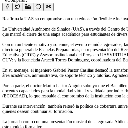
Compartir:
Reafirma la UAS su compromiso con una educación flexible e incluye
La Universidad Autónoma de Sinaloa (UAS), a través del Centro de Un
que marcó el cierre de una etapa académica para estudiantes de divers
Con un ambiente emotivo y solemne, el evento reunió a egresados, fam
directora general de Escuelas Preparatorias, en representación del R
Educativo (CIDE) y Asesor institucional del Proyecto UASVIRTUAL; e
CUV; y la licenciada Araceli Torres Domínguez, coordinadora del Bach
En su mensaje, el ingeniero Gabriel Pastor Casillas destacó la transfo
área académica, administrativa, de soporte técnico y tutorías. Agrade
Por su parte, el doctor Martín Pastor Angulo subrayó que el Bachiller
docentes capacitados para la modalidad virtual y validada por indic
(ECOESAD), lo que respalda el compromiso de la institución con la e
Durante su intervención, también reiteró la política de cobertura unive
quienes desean continuar su formación.
La jornada conto con una presentación musical de la egresada Abilene
este modelo formativo.