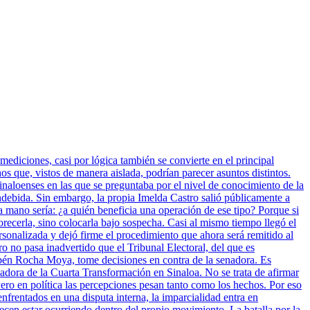
mediciones, casi por lógica también se convierte en el principal
 que, vistos de manera aislada, podrían parecer asuntos distintos.
inaloenses en las que se preguntaba por el nivel de conocimiento de la
indebida. Sin embargo, la propia Imelda Castro salió públicamente a
a mano sería: ¿a quién beneficia una operación de ese tipo? Porque si
vorecerla, sino colocarla bajo sospecha. Casi al mismo tiempo llegó el
sonalizada y dejó firme el procedimiento que ahora será remitido al
ro no pasa inadvertido que el Tribunal Electoral, del que es
bén Rocha Moya, tome decisiones en contra de la senadora. Es
nadora de la Cuarta Transformación en Sinaloa. No se trata de afirmar
ero en política las percepciones pesan tanto como los hechos. Por eso
enfrentados en una disputa interna, la imparcialidad entra en
cen estar ocurriendo dentro del propio movimiento. La batalla por la