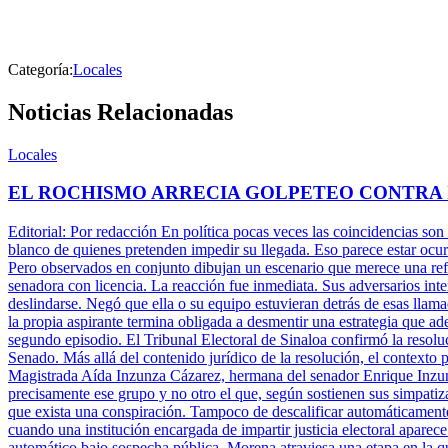
Categoría:
Locales
Noticias Relacionadas
Locales
EL ROCHISMO ARRECIA GOLPETEO CONTRA
Editorial: Por redacción En política pocas veces las coincidencias son
blanco de quienes pretenden impedir su llegada. Eso parece estar ocu
Pero observados en conjunto dibujan un escenario que merece una refle
senadora con licencia. La reacción fue inmediata. Sus adversarios inte
deslindarse. Negó que ella o su equipo estuvieran detrás de esas llam
la propia aspirante termina obligada a desmentir una estrategia que ade
segundo episodio. El Tribunal Electoral de Sinaloa confirmó la resolu
Senado. Más allá del contenido jurídico de la resolución, el contexto 
Magistrada Aída Inzunza Cázarez, hermana del senador Enrique Inzun
precisamente ese grupo y no otro el que, según sostienen sus simpatiz
que exista una conspiración. Tampoco de descalificar automáticamente 
cuando una institución encargada de impartir justicia electoral aparece
automático bajo sospecha pública. Morena atraviesa una etapa en la q