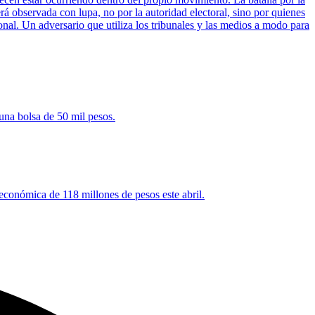
rá observada con lupa, no por la autoridad electoral, sino por quienes
onal. Un adversario que utiliza los tribunales y las medios a modo para
una bolsa de 50 mil pesos.
 económica de 118 millones de pesos este abril.