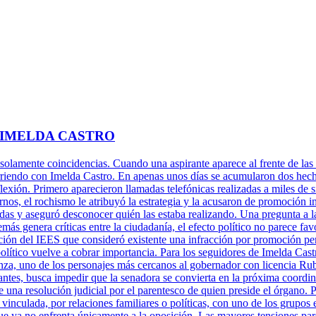
 IMELDA CASTRO
 solamente coincidencias. Cuando una aspirante aparece al frente de las 
rriendo con Imelda Castro. En apenas unos días se acumularon dos hechos
xión. Primero aparecieron llamadas telefónicas realizadas a miles de s
rnos, el rochismo le atribuyó la estrategia y la acusaron de promoción 
adas y aseguró desconocer quién las estaba realizando. Una pregunta a l
más genera críticas entre la ciudadanía, el efecto político no parece fa
ción del IEES que consideró existente una infracción por promoción per
político vuelve a cobrar importancia. Para los seguidores de Imelda Cast
za, uno de los personajes más cercanos al gobernador con licencia Ru
antes, busca impedir que la senadora se convierta en la próxima coordi
una resolución judicial por el parentesco de quien preside el órgano. P
 vinculada, por relaciones familiares o políticas, con uno de los grupos 
ue ya no enfrenta únicamente a la oposición. Las mayores tensiones pare