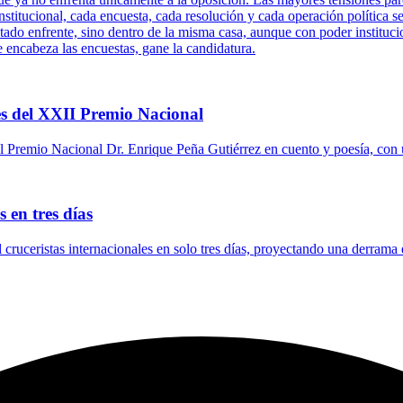
titucional, cada encuesta, cada resolución y cada operación política se
tado enfrente, sino dentro de la misma casa, aunque con poder instituci
e encabeza las encuestas, gane la candidatura.
s del XXII Premio Nacional
 Premio Nacional Dr. Enrique Peña Gutiérrez en cuento y poesía, con 
 en tres días
l cruceristas internacionales en solo tres días, proyectando una derrama