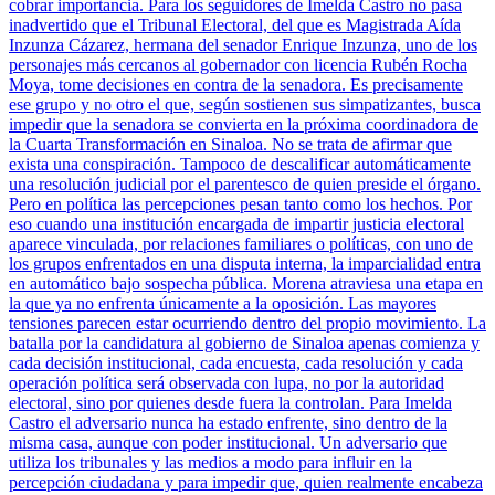
cobrar importancia. Para los seguidores de Imelda Castro no pasa
inadvertido que el Tribunal Electoral, del que es Magistrada Aída
Inzunza Cázarez, hermana del senador Enrique Inzunza, uno de los
personajes más cercanos al gobernador con licencia Rubén Rocha
Moya, tome decisiones en contra de la senadora. Es precisamente
ese grupo y no otro el que, según sostienen sus simpatizantes, busca
impedir que la senadora se convierta en la próxima coordinadora de
la Cuarta Transformación en Sinaloa. No se trata de afirmar que
exista una conspiración. Tampoco de descalificar automáticamente
una resolución judicial por el parentesco de quien preside el órgano.
Pero en política las percepciones pesan tanto como los hechos. Por
eso cuando una institución encargada de impartir justicia electoral
aparece vinculada, por relaciones familiares o políticas, con uno de
los grupos enfrentados en una disputa interna, la imparcialidad entra
en automático bajo sospecha pública. Morena atraviesa una etapa en
la que ya no enfrenta únicamente a la oposición. Las mayores
tensiones parecen estar ocurriendo dentro del propio movimiento. La
batalla por la candidatura al gobierno de Sinaloa apenas comienza y
cada decisión institucional, cada encuesta, cada resolución y cada
operación política será observada con lupa, no por la autoridad
electoral, sino por quienes desde fuera la controlan. Para Imelda
Castro el adversario nunca ha estado enfrente, sino dentro de la
misma casa, aunque con poder institucional. Un adversario que
utiliza los tribunales y las medios a modo para influir en la
percepción ciudadana y para impedir que, quien realmente encabeza