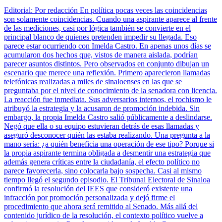
Editorial: Por redacción En política pocas veces las coincidencias
son solamente coincidencias. Cuando una aspirante aparece al frente
de las mediciones, casi por lógica también se convierte en el
principal blanco de quienes pretenden impedir su llegada. Eso
parece estar ocurriendo con Imelda Castro. En apenas unos días se
acumularon dos hechos que, vistos de manera aislada, podrían
parecer asuntos distintos. Pero observados en conjunto dibujan un
escenario que merece una reflexión. Primero aparecieron llamadas
telefónicas realizadas a miles de sinaloenses en las que se
preguntaba por el nivel de conocimiento de la senadora con licencia.
La reacción fue inmediata. Sus adversarios internos, el rochismo le
atribuyó la estrategia y la acusaron de promoción indebida. Sin
embargo, la propia Imelda Castro salió públicamente a deslindarse.
Negó que ella o su equipo estuvieran detrás de esas llamadas y
aseguró desconocer quién las estaba realizando. Una pregunta a la
mano sería: ¿a quién beneficia una operación de ese tipo? Porque si
la propia aspirante termina obligada a desmentir una estrategia que
además genera críticas entre la ciudadanía, el efecto político no
parece favorecerla, sino colocarla bajo sospecha. Casi al mismo
tiempo llegó el segundo episodio. El Tribunal Electoral de Sinaloa
confirmó la resolución del IEES que consideró existente una
infracción por promoción personalizada y dejó firme el
procedimiento que ahora será remitido al Senado. Más allá del
contenido jurídico de la resolución, el contexto político vuelve a