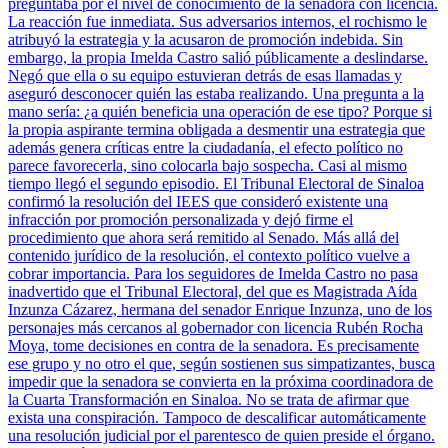
preguntaba por el nivel de conocimiento de la senadora con licencia.
La reacción fue inmediata. Sus adversarios internos, el rochismo le
atribuyó la estrategia y la acusaron de promoción indebida. Sin
embargo, la propia Imelda Castro salió públicamente a deslindarse.
Negó que ella o su equipo estuvieran detrás de esas llamadas y
aseguró desconocer quién las estaba realizando. Una pregunta a la
mano sería: ¿a quién beneficia una operación de ese tipo? Porque si
la propia aspirante termina obligada a desmentir una estrategia que
además genera críticas entre la ciudadanía, el efecto político no
parece favorecerla, sino colocarla bajo sospecha. Casi al mismo
tiempo llegó el segundo episodio. El Tribunal Electoral de Sinaloa
confirmó la resolución del IEES que consideró existente una
infracción por promoción personalizada y dejó firme el
procedimiento que ahora será remitido al Senado. Más allá del
contenido jurídico de la resolución, el contexto político vuelve a
cobrar importancia. Para los seguidores de Imelda Castro no pasa
inadvertido que el Tribunal Electoral, del que es Magistrada Aída
Inzunza Cázarez, hermana del senador Enrique Inzunza, uno de los
personajes más cercanos al gobernador con licencia Rubén Rocha
Moya, tome decisiones en contra de la senadora. Es precisamente
ese grupo y no otro el que, según sostienen sus simpatizantes, busca
impedir que la senadora se convierta en la próxima coordinadora de
la Cuarta Transformación en Sinaloa. No se trata de afirmar que
exista una conspiración. Tampoco de descalificar automáticamente
una resolución judicial por el parentesco de quien preside el órgano.