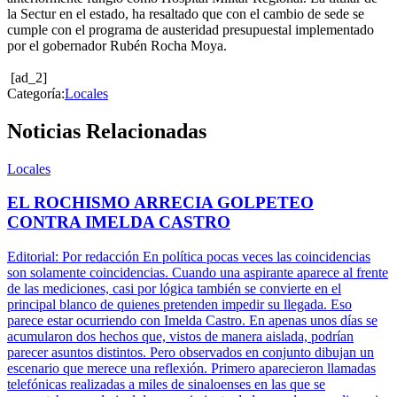
la Sectur en el estado, ha resaltado que con el cambio de sede se
cumple con el programa de austeridad presupuestal implementado
por el gobernador Rubén Rocha Moya.
[ad_2]
Categoría:
Locales
Noticias Relacionadas
Locales
EL ROCHISMO ARRECIA GOLPETEO
CONTRA IMELDA CASTRO
Editorial: Por redacción En política pocas veces las coincidencias
son solamente coincidencias. Cuando una aspirante aparece al frente
de las mediciones, casi por lógica también se convierte en el
principal blanco de quienes pretenden impedir su llegada. Eso
parece estar ocurriendo con Imelda Castro. En apenas unos días se
acumularon dos hechos que, vistos de manera aislada, podrían
parecer asuntos distintos. Pero observados en conjunto dibujan un
escenario que merece una reflexión. Primero aparecieron llamadas
telefónicas realizadas a miles de sinaloenses en las que se