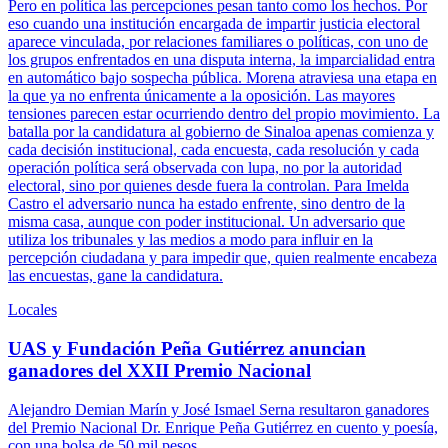
Pero en política las percepciones pesan tanto como los hechos. Por
eso cuando una institución encargada de impartir justicia electoral
aparece vinculada, por relaciones familiares o políticas, con uno de
los grupos enfrentados en una disputa interna, la imparcialidad entra
en automático bajo sospecha pública. Morena atraviesa una etapa en
la que ya no enfrenta únicamente a la oposición. Las mayores
tensiones parecen estar ocurriendo dentro del propio movimiento. La
batalla por la candidatura al gobierno de Sinaloa apenas comienza y
cada decisión institucional, cada encuesta, cada resolución y cada
operación política será observada con lupa, no por la autoridad
electoral, sino por quienes desde fuera la controlan. Para Imelda
Castro el adversario nunca ha estado enfrente, sino dentro de la
misma casa, aunque con poder institucional. Un adversario que
utiliza los tribunales y las medios a modo para influir en la
percepción ciudadana y para impedir que, quien realmente encabeza
las encuestas, gane la candidatura.
Locales
UAS y Fundación Peña Gutiérrez anuncian
ganadores del XXII Premio Nacional
Alejandro Demian Marín y José Ismael Serna resultaron ganadores
del Premio Nacional Dr. Enrique Peña Gutiérrez en cuento y poesía,
con una bolsa de 50 mil pesos.