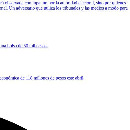
rá observada con lupa, no por la autoridad electoral, sino por quienes
onal. Un adversario que utiliza los tribunales y las medios a modo para
una bolsa de 50 mil pesos.
 económica de 118 millones de pesos este abril.