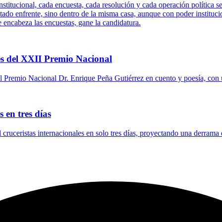
titucional, cada encuesta, cada resolución y cada operación política se
tado enfrente, sino dentro de la misma casa, aunque con poder instituci
e encabeza las encuestas, gane la candidatura.
s del XXII Premio Nacional
 Premio Nacional Dr. Enrique Peña Gutiérrez en cuento y poesía, con 
 en tres días
l cruceristas internacionales en solo tres días, proyectando una derrama