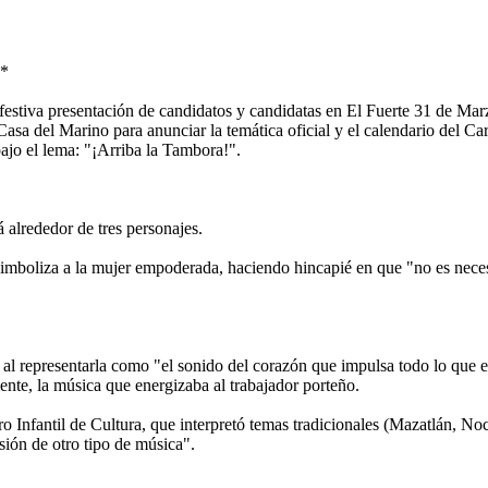
6*
estiva presentación de candidatos y candidatas en El Fuerte 31 de Mar
asa del Marino para anunciar la temática oficial y el calendario del C
bajo el lema: "¡Arriba la Tambora!".
alrededor de tres personajes.
oliza a la mujer empoderada, haciendo hincapié en que "no es necesari
 al representarla como "el sonido del corazón que impulsa todo lo que es
mente, la música que energizaba al trabajador porteño.
 Infantil de Cultura, que interpretó temas tradicionales (Mazatlán, Noc
sión de otro tipo de música".