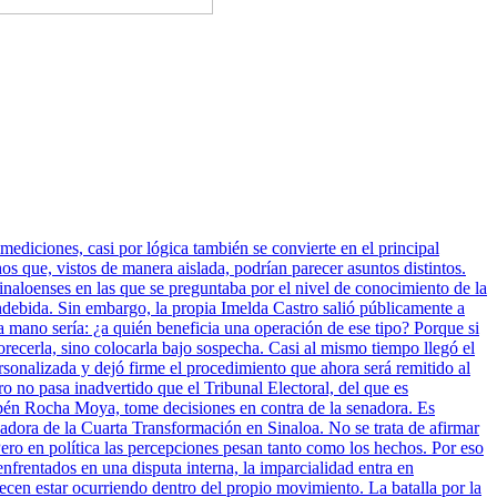
mediciones, casi por lógica también se convierte en el principal
 que, vistos de manera aislada, podrían parecer asuntos distintos.
inaloenses en las que se preguntaba por el nivel de conocimiento de la
indebida. Sin embargo, la propia Imelda Castro salió públicamente a
a mano sería: ¿a quién beneficia una operación de ese tipo? Porque si
vorecerla, sino colocarla bajo sospecha. Casi al mismo tiempo llegó el
sonalizada y dejó firme el procedimiento que ahora será remitido al
ro no pasa inadvertido que el Tribunal Electoral, del que es
bén Rocha Moya, tome decisiones en contra de la senadora. Es
nadora de la Cuarta Transformación en Sinaloa. No se trata de afirmar
ero en política las percepciones pesan tanto como los hechos. Por eso
enfrentados en una disputa interna, la imparcialidad entra en
cen estar ocurriendo dentro del propio movimiento. La batalla por la