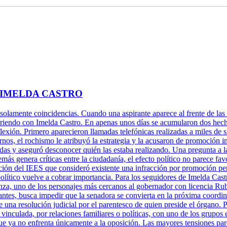
 IMELDA CASTRO
 solamente coincidencias. Cuando una aspirante aparece al frente de las 
rriendo con Imelda Castro. En apenas unos días se acumularon dos hechos
xión. Primero aparecieron llamadas telefónicas realizadas a miles de s
rnos, el rochismo le atribuyó la estrategia y la acusaron de promoción 
adas y aseguró desconocer quién las estaba realizando. Una pregunta a l
más genera críticas entre la ciudadanía, el efecto político no parece fa
ción del IEES que consideró existente una infracción por promoción per
político vuelve a cobrar importancia. Para los seguidores de Imelda Cast
za, uno de los personajes más cercanos al gobernador con licencia Ru
antes, busca impedir que la senadora se convierta en la próxima coordi
una resolución judicial por el parentesco de quien preside el órgano. P
 vinculada, por relaciones familiares o políticas, con uno de los grupos 
ue ya no enfrenta únicamente a la oposición. Las mayores tensiones pare