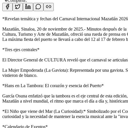
Compartir:
*Revelan temática y fechas del Carnaval Internacional Mazatlán 202
Mazatlán, Sinaloa, 20 de noviembre de 2025.- Minutos después de la f
Cultura, Turismo y Arte de Mazatlán, ofreció una rueda de prensa en C
La máxima fiesta del puerto se llevará a cabo del 12 al 17 de febrero 
*Tres ejes centrales*
El Director General de CULTURA reveló que el carnaval se articulará 
La Mujer Empoderada (La Gaviota): Representada por una gaviota. Simb
vistieron de blanco.
*Hans en La Tambora: El corazón y esencia del Puerto*
García Osuna enfatizó que la tambora es el eje central de esta edición,
Mazatlán a nivel mundial, el ritmo que marca el día a día y, histórica
*El Niño que viene del Mar (La Curiosidad):* Simbolizado por el Coro
curiosidad y la necesidad de mantener la esencia musical ante la "inva
*Calendario de Eventos*