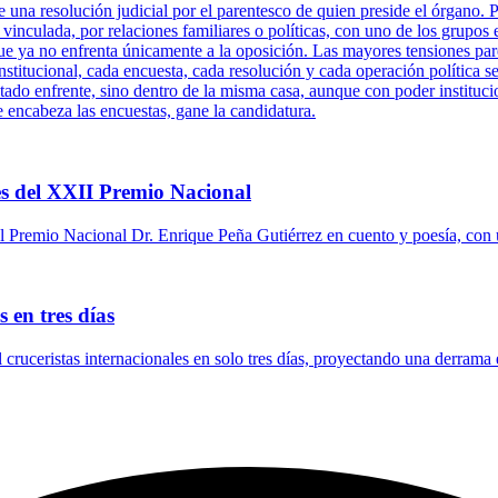
una resolución judicial por el parentesco de quien preside el órgano. P
 vinculada, por relaciones familiares o políticas, con uno de los grupos 
ue ya no enfrenta únicamente a la oposición. Las mayores tensiones pare
titucional, cada encuesta, cada resolución y cada operación política se
tado enfrente, sino dentro de la misma casa, aunque con poder instituci
e encabeza las encuestas, gane la candidatura.
s del XXII Premio Nacional
 Premio Nacional Dr. Enrique Peña Gutiérrez en cuento y poesía, con 
 en tres días
l cruceristas internacionales en solo tres días, proyectando una derrama