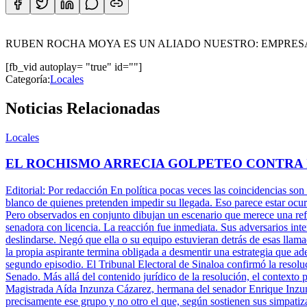
RUBEN ROCHA MOYA ES UN ALIADO NUESTRO: EMPRES
[fb_vid autoplay= "true" id=""]
Categoría:
Locales
Noticias Relacionadas
Locales
EL ROCHISMO ARRECIA GOLPETEO CONTRA
Editorial: Por redacción En política pocas veces las coincidencias son
blanco de quienes pretenden impedir su llegada. Eso parece estar ocu
Pero observados en conjunto dibujan un escenario que merece una refle
senadora con licencia. La reacción fue inmediata. Sus adversarios inte
deslindarse. Negó que ella o su equipo estuvieran detrás de esas llam
la propia aspirante termina obligada a desmentir una estrategia que ade
segundo episodio. El Tribunal Electoral de Sinaloa confirmó la resolu
Senado. Más allá del contenido jurídico de la resolución, el contexto 
Magistrada Aída Inzunza Cázarez, hermana del senador Enrique Inzun
precisamente ese grupo y no otro el que, según sostienen sus simpatiz