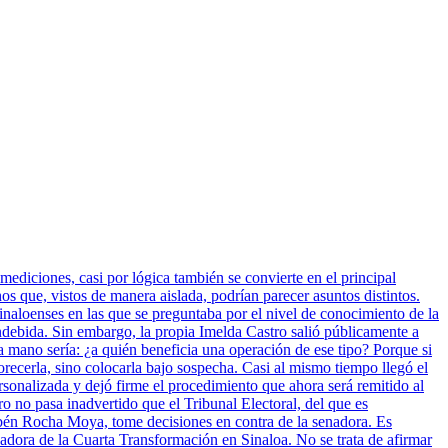
mediciones, casi por lógica también se convierte en el principal
 que, vistos de manera aislada, podrían parecer asuntos distintos.
inaloenses en las que se preguntaba por el nivel de conocimiento de la
indebida. Sin embargo, la propia Imelda Castro salió públicamente a
a mano sería: ¿a quién beneficia una operación de ese tipo? Porque si
vorecerla, sino colocarla bajo sospecha. Casi al mismo tiempo llegó el
sonalizada y dejó firme el procedimiento que ahora será remitido al
ro no pasa inadvertido que el Tribunal Electoral, del que es
bén Rocha Moya, tome decisiones en contra de la senadora. Es
nadora de la Cuarta Transformación en Sinaloa. No se trata de afirmar