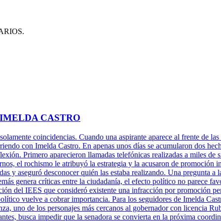
ARIOS.
 IMELDA CASTRO
 solamente coincidencias. Cuando una aspirante aparece al frente de las 
rriendo con Imelda Castro. En apenas unos días se acumularon dos hechos
xión. Primero aparecieron llamadas telefónicas realizadas a miles de s
rnos, el rochismo le atribuyó la estrategia y la acusaron de promoción 
adas y aseguró desconocer quién las estaba realizando. Una pregunta a l
más genera críticas entre la ciudadanía, el efecto político no parece fa
ción del IEES que consideró existente una infracción por promoción per
político vuelve a cobrar importancia. Para los seguidores de Imelda Cast
za, uno de los personajes más cercanos al gobernador con licencia Ru
antes, busca impedir que la senadora se convierta en la próxima coordi