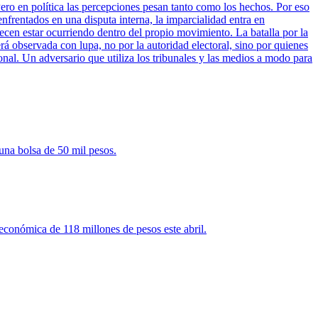
ero en política las percepciones pesan tanto como los hechos. Por eso
enfrentados en una disputa interna, la imparcialidad entra en
cen estar ocurriendo dentro del propio movimiento. La batalla por la
rá observada con lupa, no por la autoridad electoral, sino por quienes
onal. Un adversario que utiliza los tribunales y las medios a modo para
una bolsa de 50 mil pesos.
 económica de 118 millones de pesos este abril.