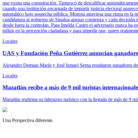
que exista una conspiración. Tampoco de descalificar automáticamente 
cuando una institución encargada de impartir justicia electoral aparece
automático bajo sospecha pública. Morena atraviesa una etapa en la q
candidatura al gobierno de Sinaloa apenas comienza y cada decisión ins
desde fuera la controlan. Para Imelda Castro el adversario nunca ha es
influir en la percepción ciudadana y para impedir que, quien realment
Locales
UAS y Fundación Peña Gutiérrez anuncian ganadore
Alejandro Demian Marín y José Ismael Serna resultaron ganadores del
Locales
Mazatlán recibe a más de 9 mil turistas internacionales
Mazatlán reafirma su liderazgo turístico con la llegada de más de 9 mi
Una Perspectiva diferente.