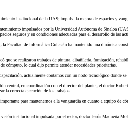
enimiento institucional de la UAS; impulsa la mejora de espacios y vang
antenimiento impulsados por la Universidad Autónoma de Sinaloa (UAS), 
acios seguros y en condiciones adecuadas para el desarrollo de las ac
, la Facultad de Informática Culiacán ha mantenido una dinámica constan
có que se realizaron trabajos de pintura, albañilería, fumigación, rehab
e cómputo, lo cual dijo permite atender necesidades prioritarias.
apacitación, actualmente contamos con un nodo tecnológico donde se rea
ción central, en coordinación con el director del plantel, el doctor Ro
 la correcta ejecución de los trabajos.
importante para mantenernos a la vanguardia en cuanto a equipo de cómp
 visión institucional impulsada por el rector, doctor Jesús Madueña Molin