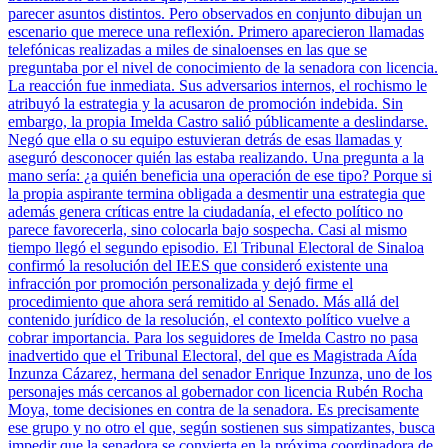
parecer asuntos distintos. Pero observados en conjunto dibujan un
escenario que merece una reflexión. Primero aparecieron llamadas
telefónicas realizadas a miles de sinaloenses en las que se
preguntaba por el nivel de conocimiento de la senadora con licencia.
La reacción fue inmediata. Sus adversarios internos, el rochismo le
atribuyó la estrategia y la acusaron de promoción indebida. Sin
embargo, la propia Imelda Castro salió públicamente a deslindarse.
Negó que ella o su equipo estuvieran detrás de esas llamadas y
aseguró desconocer quién las estaba realizando. Una pregunta a la
mano sería: ¿a quién beneficia una operación de ese tipo? Porque si
la propia aspirante termina obligada a desmentir una estrategia que
además genera críticas entre la ciudadanía, el efecto político no
parece favorecerla, sino colocarla bajo sospecha. Casi al mismo
tiempo llegó el segundo episodio. El Tribunal Electoral de Sinaloa
confirmó la resolución del IEES que consideró existente una
infracción por promoción personalizada y dejó firme el
procedimiento que ahora será remitido al Senado. Más allá del
contenido jurídico de la resolución, el contexto político vuelve a
cobrar importancia. Para los seguidores de Imelda Castro no pasa
inadvertido que el Tribunal Electoral, del que es Magistrada Aída
Inzunza Cázarez, hermana del senador Enrique Inzunza, uno de los
personajes más cercanos al gobernador con licencia Rubén Rocha
Moya, tome decisiones en contra de la senadora. Es precisamente
ese grupo y no otro el que, según sostienen sus simpatizantes, busca
impedir que la senadora se convierta en la próxima coordinadora de