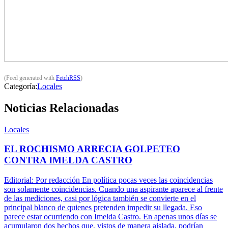
(Feed generated with
FetchRSS
)
Categoría:
Locales
Noticias Relacionadas
Locales
EL ROCHISMO ARRECIA GOLPETEO
CONTRA IMELDA CASTRO
Editorial: Por redacción En política pocas veces las coincidencias
son solamente coincidencias. Cuando una aspirante aparece al frente
de las mediciones, casi por lógica también se convierte en el
principal blanco de quienes pretenden impedir su llegada. Eso
parece estar ocurriendo con Imelda Castro. En apenas unos días se
acumularon dos hechos que, vistos de manera aislada, podrían