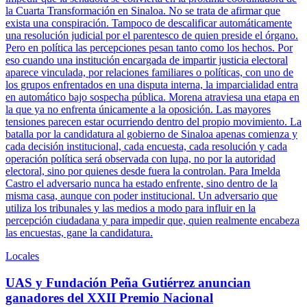
la Cuarta Transformación en Sinaloa. No se trata de afirmar que
exista una conspiración. Tampoco de descalificar automáticamente
una resolución judicial por el parentesco de quien preside el órgano.
Pero en política las percepciones pesan tanto como los hechos. Por
eso cuando una institución encargada de impartir justicia electoral
aparece vinculada, por relaciones familiares o políticas, con uno de
los grupos enfrentados en una disputa interna, la imparcialidad entra
en automático bajo sospecha pública. Morena atraviesa una etapa en
la que ya no enfrenta únicamente a la oposición. Las mayores
tensiones parecen estar ocurriendo dentro del propio movimiento. La
batalla por la candidatura al gobierno de Sinaloa apenas comienza y
cada decisión institucional, cada encuesta, cada resolución y cada
operación política será observada con lupa, no por la autoridad
electoral, sino por quienes desde fuera la controlan. Para Imelda
Castro el adversario nunca ha estado enfrente, sino dentro de la
misma casa, aunque con poder institucional. Un adversario que
utiliza los tribunales y las medios a modo para influir en la
percepción ciudadana y para impedir que, quien realmente encabeza
las encuestas, gane la candidatura.
Locales
UAS y Fundación Peña Gutiérrez anuncian
ganadores del XXII Premio Nacional