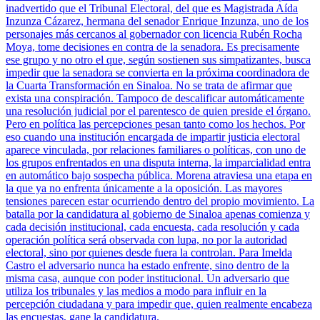
inadvertido que el Tribunal Electoral, del que es Magistrada Aída
Inzunza Cázarez, hermana del senador Enrique Inzunza, uno de los
personajes más cercanos al gobernador con licencia Rubén Rocha
Moya, tome decisiones en contra de la senadora. Es precisamente
ese grupo y no otro el que, según sostienen sus simpatizantes, busca
impedir que la senadora se convierta en la próxima coordinadora de
la Cuarta Transformación en Sinaloa. No se trata de afirmar que
exista una conspiración. Tampoco de descalificar automáticamente
una resolución judicial por el parentesco de quien preside el órgano.
Pero en política las percepciones pesan tanto como los hechos. Por
eso cuando una institución encargada de impartir justicia electoral
aparece vinculada, por relaciones familiares o políticas, con uno de
los grupos enfrentados en una disputa interna, la imparcialidad entra
en automático bajo sospecha pública. Morena atraviesa una etapa en
la que ya no enfrenta únicamente a la oposición. Las mayores
tensiones parecen estar ocurriendo dentro del propio movimiento. La
batalla por la candidatura al gobierno de Sinaloa apenas comienza y
cada decisión institucional, cada encuesta, cada resolución y cada
operación política será observada con lupa, no por la autoridad
electoral, sino por quienes desde fuera la controlan. Para Imelda
Castro el adversario nunca ha estado enfrente, sino dentro de la
misma casa, aunque con poder institucional. Un adversario que
utiliza los tribunales y las medios a modo para influir en la
percepción ciudadana y para impedir que, quien realmente encabeza
las encuestas, gane la candidatura.