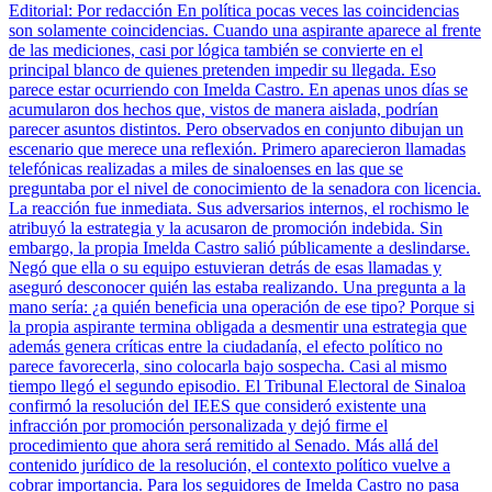
Editorial: Por redacción En política pocas veces las coincidencias
son solamente coincidencias. Cuando una aspirante aparece al frente
de las mediciones, casi por lógica también se convierte en el
principal blanco de quienes pretenden impedir su llegada. Eso
parece estar ocurriendo con Imelda Castro. En apenas unos días se
acumularon dos hechos que, vistos de manera aislada, podrían
parecer asuntos distintos. Pero observados en conjunto dibujan un
escenario que merece una reflexión. Primero aparecieron llamadas
telefónicas realizadas a miles de sinaloenses en las que se
preguntaba por el nivel de conocimiento de la senadora con licencia.
La reacción fue inmediata. Sus adversarios internos, el rochismo le
atribuyó la estrategia y la acusaron de promoción indebida. Sin
embargo, la propia Imelda Castro salió públicamente a deslindarse.
Negó que ella o su equipo estuvieran detrás de esas llamadas y
aseguró desconocer quién las estaba realizando. Una pregunta a la
mano sería: ¿a quién beneficia una operación de ese tipo? Porque si
la propia aspirante termina obligada a desmentir una estrategia que
además genera críticas entre la ciudadanía, el efecto político no
parece favorecerla, sino colocarla bajo sospecha. Casi al mismo
tiempo llegó el segundo episodio. El Tribunal Electoral de Sinaloa
confirmó la resolución del IEES que consideró existente una
infracción por promoción personalizada y dejó firme el
procedimiento que ahora será remitido al Senado. Más allá del
contenido jurídico de la resolución, el contexto político vuelve a
cobrar importancia. Para los seguidores de Imelda Castro no pasa