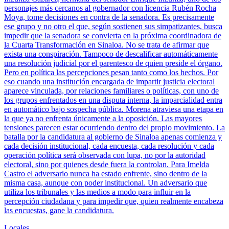
personajes más cercanos al gobernador con licencia Rubén Rocha
Moya, tome decisiones en contra de la senadora. Es precisamente
ese grupo y no otro el que, según sostienen sus simpatizantes, busca
impedir que la senadora se convierta en la próxima coordinadora de
la Cuarta Transformación en Sinaloa. No se trata de afirmar que
exista una conspiración. Tampoco de descalificar automáticamente
una resolución judicial por el parentesco de quien preside el órgano.
Pero en política las percepciones pesan tanto como los hechos. Por
eso cuando una institución encargada de impartir justicia electoral
aparece vinculada, por relaciones familiares o políticas, con uno de
los grupos enfrentados en una disputa interna, la imparcialidad entra
en automático bajo sospecha pública. Morena atraviesa una etapa en
la que ya no enfrenta únicamente a la oposición. Las mayores
tensiones parecen estar ocurriendo dentro del propio movimiento. La
batalla por la candidatura al gobierno de Sinaloa apenas comienza y
cada decisión institucional, cada encuesta, cada resolución y cada
operación política será observada con lupa, no por la autoridad
electoral, sino por quienes desde fuera la controlan. Para Imelda
Castro el adversario nunca ha estado enfrente, sino dentro de la
misma casa, aunque con poder institucional. Un adversario que
utiliza los tribunales y las medios a modo para influir en la
percepción ciudadana y para impedir que, quien realmente encabeza
las encuestas, gane la candidatura.
Locales