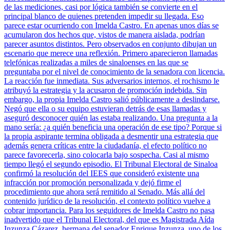
de las mediciones, casi por lógica también se convierte en el
principal blanco de quienes pretenden impedir su llegada. Eso
parece estar ocurriendo con Imelda Castro. En apenas unos días se
acumularon dos hechos que, vistos de manera aislada, podrían
parecer asuntos distintos. Pero observados en conjunto dibujan un
escenario que merece una reflexión. Primero aparecieron llamadas
telefónicas realizadas a miles de sinaloenses en las que se
preguntaba por el nivel de conocimiento de la senadora con licencia.
La reacción fue inmediata. Sus adversarios internos, el rochismo le
atribuyó la estrategia y la acusaron de promoción indebida. Sin
embargo, la propia Imelda Castro salió públicamente a deslindarse.
Negó que ella o su equipo estuvieran detrás de esas llamadas y
aseguró desconocer quién las estaba realizando. Una pregunta a la
mano sería: ¿a quién beneficia una operación de ese tipo? Porque si
la propia aspirante termina obligada a desmentir una estrategia que
además genera críticas entre la ciudadanía, el efecto político no
parece favorecerla, sino colocarla bajo sospecha. Casi al mismo
tiempo llegó el segundo episodio. El Tribunal Electoral de Sinaloa
confirmó la resolución del IEES que consideró existente una
infracción por promoción personalizada y dejó firme el
procedimiento que ahora será remitido al Senado. Más allá del
contenido jurídico de la resolución, el contexto político vuelve a
cobrar importancia. Para los seguidores de Imelda Castro no pasa
inadvertido que el Tribunal Electoral, del que es Magistrada Aída
Inzunza Cázarez, hermana del senador Enrique Inzunza, uno de los