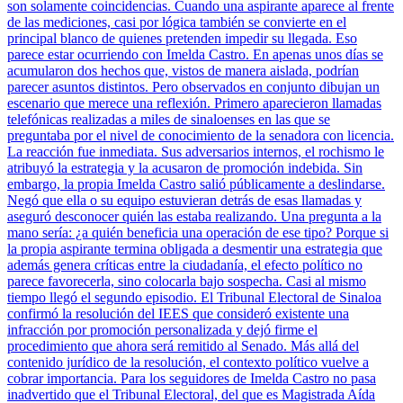
son solamente coincidencias. Cuando una aspirante aparece al frente
de las mediciones, casi por lógica también se convierte en el
principal blanco de quienes pretenden impedir su llegada. Eso
parece estar ocurriendo con Imelda Castro. En apenas unos días se
acumularon dos hechos que, vistos de manera aislada, podrían
parecer asuntos distintos. Pero observados en conjunto dibujan un
escenario que merece una reflexión. Primero aparecieron llamadas
telefónicas realizadas a miles de sinaloenses en las que se
preguntaba por el nivel de conocimiento de la senadora con licencia.
La reacción fue inmediata. Sus adversarios internos, el rochismo le
atribuyó la estrategia y la acusaron de promoción indebida. Sin
embargo, la propia Imelda Castro salió públicamente a deslindarse.
Negó que ella o su equipo estuvieran detrás de esas llamadas y
aseguró desconocer quién las estaba realizando. Una pregunta a la
mano sería: ¿a quién beneficia una operación de ese tipo? Porque si
la propia aspirante termina obligada a desmentir una estrategia que
además genera críticas entre la ciudadanía, el efecto político no
parece favorecerla, sino colocarla bajo sospecha. Casi al mismo
tiempo llegó el segundo episodio. El Tribunal Electoral de Sinaloa
confirmó la resolución del IEES que consideró existente una
infracción por promoción personalizada y dejó firme el
procedimiento que ahora será remitido al Senado. Más allá del
contenido jurídico de la resolución, el contexto político vuelve a
cobrar importancia. Para los seguidores de Imelda Castro no pasa
inadvertido que el Tribunal Electoral, del que es Magistrada Aída