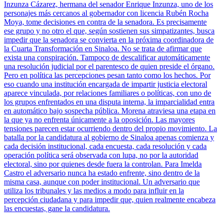
Inzunza Cázarez, hermana del senador Enrique Inzunza, uno de los
personajes más cercanos al gobernador con licencia Rubén Rocha
Moya, tome decisiones en contra de la senadora. Es precisamente
ese grupo y no otro el que, según sostienen sus simpatizantes, busca
impedir que la senadora se convierta en la próxima coordinadora de
la Cuarta Transformación en Sinaloa. No se trata de afirmar que
exista una conspiración. Tampoco de descalificar automáticamente
una resolución judicial por el parentesco de quien preside el órgano.
Pero en política las percepciones pesan tanto como los hechos. Por
eso cuando una institución encargada de impartir justicia electoral
aparece vinculada, por relaciones familiares o políticas, con uno de
los grupos enfrentados en una disputa interna, la imparcialidad entra
en automático bajo sospecha pública. Morena atraviesa una etapa en
la que ya no enfrenta únicamente a la oposición. Las mayores
tensiones parecen estar ocurriendo dentro del propio movimiento. La
batalla por la candidatura al gobierno de Sinaloa apenas comienza y
cada decisión institucional, cada encuesta, cada resolución y cada
operación política será observada con lupa, no por la autoridad
electoral, sino por quienes desde fuera la controlan. Para Imelda
Castro el adversario nunca ha estado enfrente, sino dentro de la
misma casa, aunque con poder institucional. Un adversario que
utiliza los tribunales y las medios a modo para influir en la
percepción ciudadana y para impedir que, quien realmente encabeza
las encuestas, gane la candidatura.