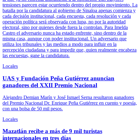
tensiones parecen estar ocurriendo dentro del propio movimiento. La
batalla por la candidatura al gobierno de Sinaloa apenas comienza y
cada decisión institucional, cada encuesta, cada resolución y cada
operación política será observada con lupa, no por la autoridad
electoral, sino por quienes desde fuera la controlan. Para Imelda
Castro el adversario nunca ha estado enfrente, sino dentro de la
misma casa, aunque con poder institucional. Un adversario que
utiliza los tribunales y las medios a modo para influir en la
percepción ciudadana y para impedir que, quien realmente encabeza
las encuestas, gane la candidatura.
Locales
UAS y Fundación Peña Gutiérrez anuncian
ganadores del XXII Premio Nacional
Alejandro Demian Marín y José Ismael Serna resultaron ganadores
del Premio Nacional Dr. Enrique Peña Gutiérrez en cuento y poesía,
con una bolsa de 50 mil pesos.
Locales
Mazatlán recibe a más de 9 mil turistas
internacionales en tres días