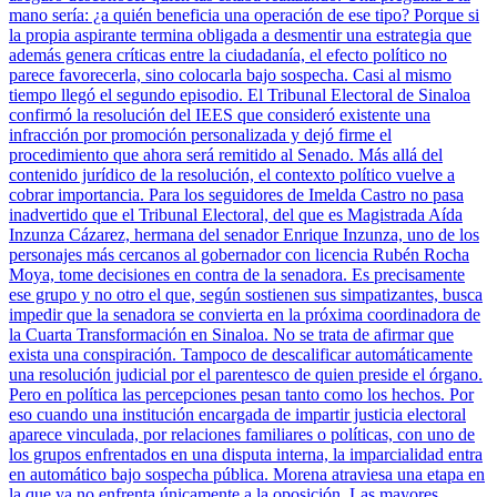
mano sería: ¿a quién beneficia una operación de ese tipo? Porque si
la propia aspirante termina obligada a desmentir una estrategia que
además genera críticas entre la ciudadanía, el efecto político no
parece favorecerla, sino colocarla bajo sospecha. Casi al mismo
tiempo llegó el segundo episodio. El Tribunal Electoral de Sinaloa
confirmó la resolución del IEES que consideró existente una
infracción por promoción personalizada y dejó firme el
procedimiento que ahora será remitido al Senado. Más allá del
contenido jurídico de la resolución, el contexto político vuelve a
cobrar importancia. Para los seguidores de Imelda Castro no pasa
inadvertido que el Tribunal Electoral, del que es Magistrada Aída
Inzunza Cázarez, hermana del senador Enrique Inzunza, uno de los
personajes más cercanos al gobernador con licencia Rubén Rocha
Moya, tome decisiones en contra de la senadora. Es precisamente
ese grupo y no otro el que, según sostienen sus simpatizantes, busca
impedir que la senadora se convierta en la próxima coordinadora de
la Cuarta Transformación en Sinaloa. No se trata de afirmar que
exista una conspiración. Tampoco de descalificar automáticamente
una resolución judicial por el parentesco de quien preside el órgano.
Pero en política las percepciones pesan tanto como los hechos. Por
eso cuando una institución encargada de impartir justicia electoral
aparece vinculada, por relaciones familiares o políticas, con uno de
los grupos enfrentados en una disputa interna, la imparcialidad entra
en automático bajo sospecha pública. Morena atraviesa una etapa en
la que ya no enfrenta únicamente a la oposición. Las mayores