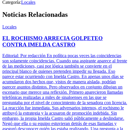
Categoría:
Locales
Noticias Relacionadas
Locales
EL ROCHISMO ARRECIA GOLPETEO
CONTRA IMELDA CASTRO
Editorial: Por redacción En política pocas veces las coincidencias
son solamente coincidencias. Cuando una aspirante aparece al frente
de las mediciones, casi por lógica también se convierte en el
principal blanco de quienes pretenden impedir su llegada. Eso
parece estar ocurriendo con Imelda Castro. En apenas unos días se
acumularon dos hechos que, vistos de manera aislada, podrían
parecer asuntos distintos. Pero observados en conjunto dibujan un
escenario que merece una reflexión. Primero aparecieron llamadas
telefónicas realizadas a miles de sinaloenses en las que se
preguntaba por el nivel de conocimiento de la senadora con licencia.
La reacción fue inmediata. Sus adversarios internos, el rochismo le
atribuyó la estrategia y la acusaron de promoción indebida. Sin
embargo, la propia Imelda Castro salió públicamente a deslindarse.
Negó que ella o su equipo estuvieran detrás de esas llamadas y
aseguró desconocer quién las estaba realizando. Una pregunta a la