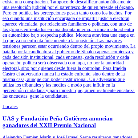
exista una conspiración. Tampoco de descalificar automáticamente
una resolución judicial por el parentesco de quien preside el órgano.
Pero en política las percepciones pesan tanto como los hechos. Por
eso cuando una institución encargada de impartir justicia electoral
aparece vinculada, por relaciones familiares o políticas, con uno de
los grupos enfrentados en una disputa interna, la imparcialidad entra
en automático bajo sospecha pública. Morena atraviesa una etapa en
la que ya no enfrenta únicamente a la oposición. Las mayores
tensiones parecen estar ocurriendo dentro del propio movimiento. La
batalla por la candidatura al gobierno de Sinaloa apenas comienza y
cada decisión institucional, cada encuesta, cada resolución y cada
operación política será observada con lupa, no por la autoridad
electoral, sino por quienes desde fuera la controlan. Para Imelda
Castro el adversario nunca ha estado enfrente, sino dentro de la
misma casa, aunque con poder institucional. Un adversario que
utiliza los tribunales y las medios a modo para influir en la
percepción ciudadana y para impedir que, quien realmente encabeza
las encuestas, gane la candidatura.
Locales
UAS y Fundación Peña Gutiérrez anuncian
ganadores del XXII Premio Nacional
Alejandro Demian Marín y José Ismael Serna resultaron ganadores