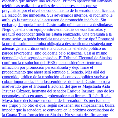
escenario que merece una reflexión. Primero aparecieron llamadas
telefónicas realizadas a miles de sinaloenses en las que se
preguntaba por el nivel de conocimiento de la senadora con licencia.
La reacción fue inmediata. Sus adversarios internos, el rochismo le
atribuyó la estrategia y la acusaron de promoción indebida. Sin
embargo, la propia Imelda Castro salió públicamente a deslindarse.
Negó que ella o su equipo estuvieran detrás de esas llamadas y
aseguró desconocer quién las estaba realizando. Una pregunta a la
mano sería: ¿a quién beneficia una operación de ese tipo? Porque si
la propia aspirante termina obligada a desmentir una estrategia que
además genera críticas entre la ciudadanía, el efecto político no
parece favorecerla, sino colocarla bajo sospecha. Casi al mismo
tiempo llegó el segundo episodio. El Tribunal Electoral de Sinaloa
confirmó la resolución del IEES que consideró existente una
infracción por promoción personalizada y dejó firme el
procedimiento que ahora será remitido al Senado. Más allá del
contenido jurídico de la resolución, el contexto político vuelve a
cobrar importancia. Para los seguidores de Imelda Castro no pasa
inadvertido que el Tribunal Electoral, del que es Magistrada Aída
Inzunza Cázarez, hermana del senador Enrique Inzunza, uno de los
personajes más cercanos al gobernador con licencia Rubén Rocha
Moya, tome decisiones en contra de la senadora. Es precisamente
ese grupo y no otro el que, según sostienen sus simpatizantes, busca
impedir que la senadora se convierta en la próxima coordinadora de
la Cuarta Transformación en Sinaloa. No se trata de afirmar que