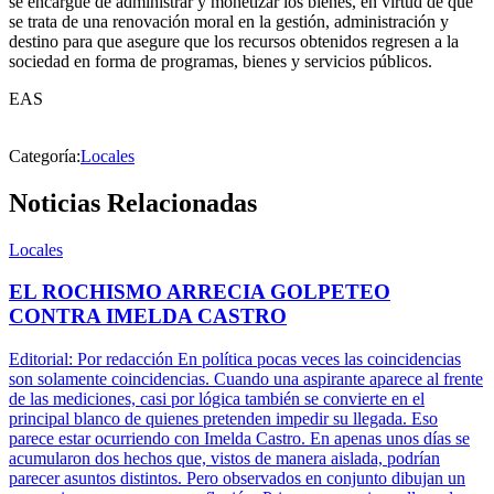
se encargue de administrar y monetizar los bienes, en virtud de que
se trata de una renovación moral en la gestión, administración y
destino para que asegure que los recursos obtenidos regresen a la
sociedad en forma de programas, bienes y servicios públicos.
EAS
Categoría:
Locales
Noticias Relacionadas
Locales
EL ROCHISMO ARRECIA GOLPETEO
CONTRA IMELDA CASTRO
Editorial: Por redacción En política pocas veces las coincidencias
son solamente coincidencias. Cuando una aspirante aparece al frente
de las mediciones, casi por lógica también se convierte en el
principal blanco de quienes pretenden impedir su llegada. Eso
parece estar ocurriendo con Imelda Castro. En apenas unos días se
acumularon dos hechos que, vistos de manera aislada, podrían
parecer asuntos distintos. Pero observados en conjunto dibujan un