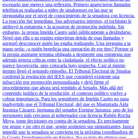
escenario que merece una reflexión. Primero aparecieron llamadas
telefónicas realizadas a miles de sinaloenses en las que se
preguntaba por el nivel de conocimiento de la senadora con licencia.
La reacción fue inmediata. Sus adversarios internos, el rochismo le
atribuyó la estrategia y la acusaron de promoción indebida. Sin
embargo, la propia Imelda Castro salió públicamente a deslindarse.
Negó que ella o su equipo estuvieran detrás de esas llamadas y
aseguró desconocer quién las estaba realizando. Una pregunta a la
mano sería: ¿a quién beneficia una operación de ese tipo? Porque si
la propia aspirante termina obligada a desmentir una estrategia que
además genera críticas entre la ciudadanía, el efecto político no
parece favorecerla, sino colocarla bajo sospecha. Casi al mismo
tiempo llegó el segundo episodio. El Tribunal Electoral de Sinaloa
confirmó la resolución del IEES que consideró existente una
infracción por promoción personalizada y dejó firme el
procedimiento que ahora será remitido al Senado. Más allá del
contenido jurídico de la resolución, el contexto político vuelve a
cobrar importancia. Para los seguidores de Imelda Castro no pasa
inadvertido que el Tribunal Electoral, del que es Magistrada Aída
Inzunza Cázarez, hermana del senador Enrique Inzunza, uno de los
personajes más cercanos al gobernador con licencia Rubén Rocha
Moya, tome decisiones en contra de la senadora. Es precisamente
ese grupo y no otro el que, según sostienen sus simpatizantes, busca
impedir que la senadora se convierta en la próxima coordinadora de
la Cuarta Transformación en Sinaloa. No se trata de afirmar que