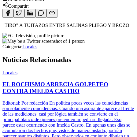
Compartir:
"TIRO" A TUITAZOS ENTRE SALINAS PLIEGO Y BROZO
Categoría:
Locales
Noticias Relacionadas
Locales
EL ROCHISMO ARRECIA GOLPETEO
CONTRA IMELDA CASTRO
Editorial: Por redacción En política pocas veces las coincidencias
son solamente coincidencias. Cuando una aspirante aparece al frente
de las mediciones, casi por lógica también se convierte en el
principal blanco de quienes pretenden impedir su llegada. Eso
parece estar ocurriendo con Imelda Castro. En apenas unos días se
acumularon dos hechos que, vistos de manera aislada, podrían
parecer asuntos distintos. Pero observados en conjunto dibujan un