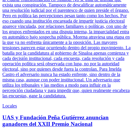
exista una conspiración. Tampoco de descalificar automáticamente
una resolución judicial por el parentesco de quien preside el órgano.
Pero en política las percepciones pesan tanto como los hechos. Por
eso cuando una institución encargada de impartir justicia electoral
aparece vinculada, por relaciones familiares o políticas, con uno de
los grupos enfrentados en una disputa interna, la imparcialidad entra
en automático bajo sospecha pública. Morena atraviesa una etapa en
la que ya no enfrenta únicamente a la oposición. Las mayores
tensiones parecen estar ocurriendo dentro del propio movimiento. La
batalla por la candidatura al gobierno de Sinaloa apenas comienza y
cada decisión institucional, cada encuesta, cada resolución y cada
operación política será observada con lupa, no por la autoridad
electoral, sino por quienes desde fuera la controlan. Para Imelda
Castro el adversario nunca ha estado enfrente, sino dentro de la
misma casa, aunque con poder institucional. Un adversario que
utiliza los tribunales y las medios a modo para influir en la
percepción ciudadana y para impedir que, quien realmente encabeza
las encuestas, gane la candidatura.
Locales
UAS y Fundación Peña Gutiérrez anuncian
ganadores del XXII Premio Nacional