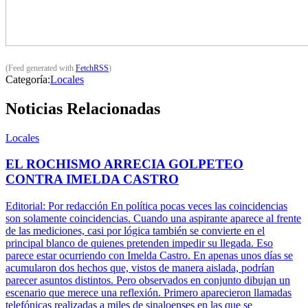
(Feed generated with
FetchRSS
)
Categoría:
Locales
Noticias Relacionadas
Locales
EL ROCHISMO ARRECIA GOLPETEO
CONTRA IMELDA CASTRO
Editorial: Por redacción En política pocas veces las coincidencias
son solamente coincidencias. Cuando una aspirante aparece al frente
de las mediciones, casi por lógica también se convierte en el
principal blanco de quienes pretenden impedir su llegada. Eso
parece estar ocurriendo con Imelda Castro. En apenas unos días se
acumularon dos hechos que, vistos de manera aislada, podrían
parecer asuntos distintos. Pero observados en conjunto dibujan un
escenario que merece una reflexión. Primero aparecieron llamadas
telefónicas realizadas a miles de sinaloenses en las que se