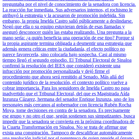
preguntaba por el nivel de conocimiento de la senadora con licencia.
La reacción fue inmediata. Sus adversarios internos, el rochismo le
atribuyó la estrategia y la acusaron de promoción indebida. Sin
embargo, la propia Imelda Castro salió públicamente a deslindarse.
Negó que ella o su equipo estuvieran detrás de esas llamadas y
aseguró desconocer quién las estaba realizando. Una pregunta a la
mano sería: ¿a quién beneficia una operación de ese tipo? Porque si
la propia aspirante termina obligada a desmentir una estrategia que
además genera críticas entre la ciudadanía, el efecto político no
parece favorecerla, sino colocarla bajo sospecha. Casi al mismo
tiempo llegó el segundo episodio. El Tribunal Electoral de Sinaloa
confirmó la resolución del IEES que consideró existente una
infracción por promoción personalizada y dejó firme el
procedimiento que ahora será remitido al Senado. Más allá del
contenido jurídico de la resolución, el contexto político vuelve a
cobrar importancia. Para los seguidores de Imelda Castro no pasa
inadvertido que el Tribunal Electoral, del que es Magistrada Aída
Inzunza Cázarez, hermana del senador Enrique Inzunza, uno de los
personajes más cercanos al gobernador con licencia Rubén Rocha
Moya, tome decisiones en contra de la senadora. Es precisamente
ese grupo y no otro el que, según sostienen sus simpatizantes, busca
impedir que la senadora se convierta en la próxima coordinadora de
la Cuarta Transformación en Sinaloa. No se trata de afirmar que
exista una conspiración. Tampoco de descalificar automáticamente
una resolución judicial por el parentesco de quien preside el órgano.