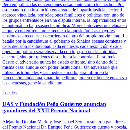
Pero en política las percepciones pesan tanto como los hechos. Por
eso cuando una institución encargada de impartir justicia electoral
aparece vinculada, por relaciones familiares o políticas, con uno de
los grupos enfrentados en una disputa interna, la imparcialidad entra
en automático bajo sospecha pública. Morena atraviesa una etapa en
la que ya no enfrenta únicamente a la oposición. Las mayores
tensiones parecen estar ocurriendo dentro del propio movimiento. La
batalla por la candidatura al gobierno de Sinaloa apenas comienza y
cada decisión institucional, cada encuesta, cada resolución y cada
operación política será observada con lupa, no por la autoridad
electoral, sino por quienes desde fuera la controlan. Para Imelda
Castro el adversario nunca ha estado enfrente, sino dentro de la
misma casa, aunque con poder institucional. Un adversario que
utiliza los tribunales y las medios a modo para influir en la
percepción ciudadana y para impedir que, quien realmente encabeza
las encuestas, gane la candidatura.
Locales
UAS y Fundación Peña Gutiérrez anuncian
ganadores del XXII Premio Nacional
Alejandro Demian Marín y José Ismael Serna resultaron ganadores
del Premio Nacional Dr. Enrique Peña Gutiérrez en cuento y poesía,