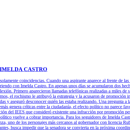
 IMELDA CASTRO
 solamente coincidencias. Cuando una aspirante aparece al frente de las 
rriendo con Imelda Castro. En apenas unos días se acumularon dos hechos
xión. Primero aparecieron llamadas telefónicas realizadas a miles de s
rnos, el rochismo le atribuyó la estrategia y la acusaron de promoción 
adas y aseguró desconocer quién las estaba realizando. Una pregunta a l
más genera críticas entre la ciudadanía, el efecto político no parece fa
ción del IEES que consideró existente una infracción por promoción per
político vuelve a cobrar importancia. Para los seguidores de Imelda Cast
za, uno de los personajes más cercanos al gobernador con licencia Ru
antes, busca impedir que la senadora se convierta en la próxima coordi