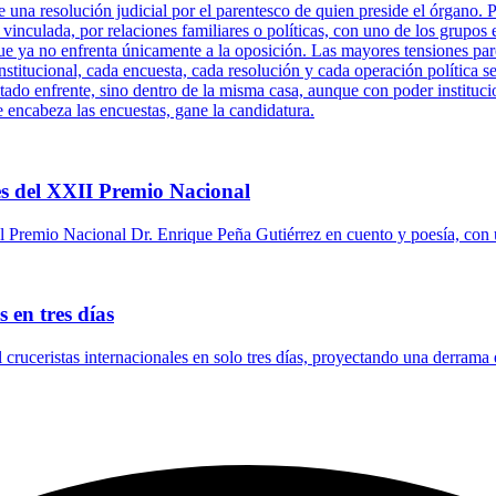
una resolución judicial por el parentesco de quien preside el órgano. P
 vinculada, por relaciones familiares o políticas, con uno de los grupos 
ue ya no enfrenta únicamente a la oposición. Las mayores tensiones pare
titucional, cada encuesta, cada resolución y cada operación política se
tado enfrente, sino dentro de la misma casa, aunque con poder instituci
e encabeza las encuestas, gane la candidatura.
s del XXII Premio Nacional
 Premio Nacional Dr. Enrique Peña Gutiérrez en cuento y poesía, con 
 en tres días
l cruceristas internacionales en solo tres días, proyectando una derrama