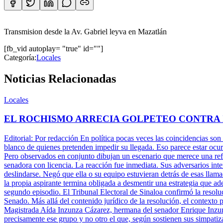
Transmision desde la Av. Gabriel leyva en Mazatlán
[fb_vid autoplay= "true" id=""]
Categoría:
Locales
Noticias Relacionadas
Locales
EL ROCHISMO ARRECIA GOLPETEO CONTRA
Editorial: Por redacción En política pocas veces las coincidencias son
blanco de quienes pretenden impedir su llegada. Eso parece estar ocu
Pero observados en conjunto dibujan un escenario que merece una refle
senadora con licencia. La reacción fue inmediata. Sus adversarios inte
deslindarse. Negó que ella o su equipo estuvieran detrás de esas llam
la propia aspirante termina obligada a desmentir una estrategia que ade
segundo episodio. El Tribunal Electoral de Sinaloa confirmó la resolu
Senado. Más allá del contenido jurídico de la resolución, el contexto 
Magistrada Aída Inzunza Cázarez, hermana del senador Enrique Inzun
precisamente ese grupo y no otro el que, según sostienen sus simpatiz