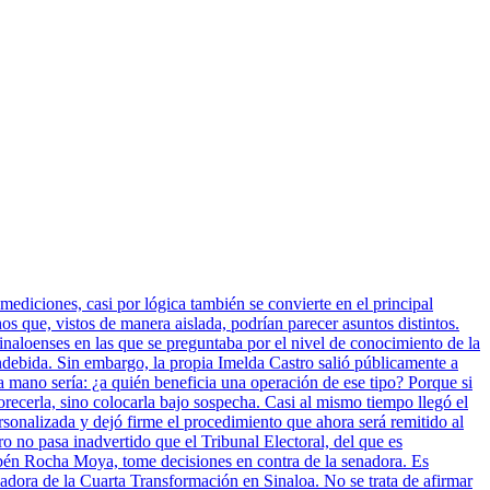
mediciones, casi por lógica también se convierte en el principal
 que, vistos de manera aislada, podrían parecer asuntos distintos.
inaloenses en las que se preguntaba por el nivel de conocimiento de la
indebida. Sin embargo, la propia Imelda Castro salió públicamente a
a mano sería: ¿a quién beneficia una operación de ese tipo? Porque si
vorecerla, sino colocarla bajo sospecha. Casi al mismo tiempo llegó el
sonalizada y dejó firme el procedimiento que ahora será remitido al
ro no pasa inadvertido que el Tribunal Electoral, del que es
bén Rocha Moya, tome decisiones en contra de la senadora. Es
nadora de la Cuarta Transformación en Sinaloa. No se trata de afirmar