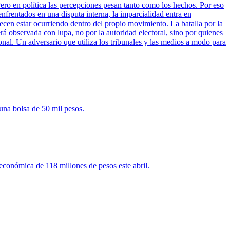
ero en política las percepciones pesan tanto como los hechos. Por eso
enfrentados en una disputa interna, la imparcialidad entra en
cen estar ocurriendo dentro del propio movimiento. La batalla por la
rá observada con lupa, no por la autoridad electoral, sino por quienes
onal. Un adversario que utiliza los tribunales y las medios a modo para
una bolsa de 50 mil pesos.
 económica de 118 millones de pesos este abril.