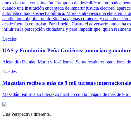
que exista una conspiración. Tampoco de descalificar automáticamente 
cuando una institución encargada de impartir justicia electoral aparece
automático bajo sospecha pública. Morena atraviesa una etapa en la q
candidatura al gobierno de Sinaloa apenas comienza y cada decisión ins
desde fuera la controlan. Para Imelda Castro el adversario nunca ha es
influir en la percepción ciudadana y para impedir que, quien realment
Locales
UAS y Fundación Peña Gutiérrez anuncian ganadore
Alejandro Demian Marín y José Ismael Serna resultaron ganadores del
Locales
Mazatlán recibe a más de 9 mil turistas internacionales
Mazatlán reafirma su liderazgo turístico con la llegada de más de 9 mi
Una Perspectiva diferente.