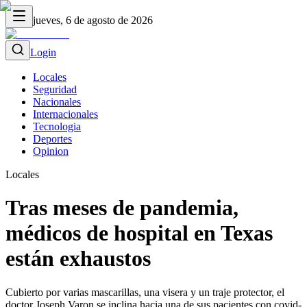
jueves, 6 de agosto de 2026
Login
Locales
Seguridad
Nacionales
Internacionales
Tecnologia
Deportes
Opinion
Locales
Tras meses de pandemia,
médicos de hospital en Texas
están exhaustos
Cubierto por varias mascarillas, una visera y un traje protector, el
doctor Joseph Varon se inclina hacia una de sus pacientes con covid-