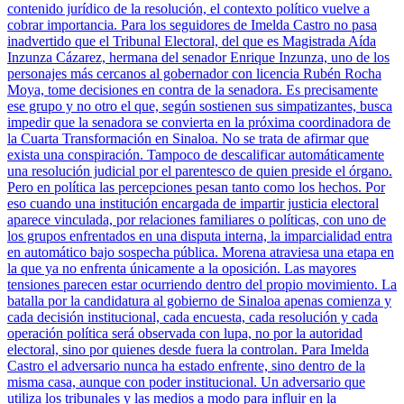
contenido jurídico de la resolución, el contexto político vuelve a
cobrar importancia. Para los seguidores de Imelda Castro no pasa
inadvertido que el Tribunal Electoral, del que es Magistrada Aída
Inzunza Cázarez, hermana del senador Enrique Inzunza, uno de los
personajes más cercanos al gobernador con licencia Rubén Rocha
Moya, tome decisiones en contra de la senadora. Es precisamente
ese grupo y no otro el que, según sostienen sus simpatizantes, busca
impedir que la senadora se convierta en la próxima coordinadora de
la Cuarta Transformación en Sinaloa. No se trata de afirmar que
exista una conspiración. Tampoco de descalificar automáticamente
una resolución judicial por el parentesco de quien preside el órgano.
Pero en política las percepciones pesan tanto como los hechos. Por
eso cuando una institución encargada de impartir justicia electoral
aparece vinculada, por relaciones familiares o políticas, con uno de
los grupos enfrentados en una disputa interna, la imparcialidad entra
en automático bajo sospecha pública. Morena atraviesa una etapa en
la que ya no enfrenta únicamente a la oposición. Las mayores
tensiones parecen estar ocurriendo dentro del propio movimiento. La
batalla por la candidatura al gobierno de Sinaloa apenas comienza y
cada decisión institucional, cada encuesta, cada resolución y cada
operación política será observada con lupa, no por la autoridad
electoral, sino por quienes desde fuera la controlan. Para Imelda
Castro el adversario nunca ha estado enfrente, sino dentro de la
misma casa, aunque con poder institucional. Un adversario que
utiliza los tribunales y las medios a modo para influir en la