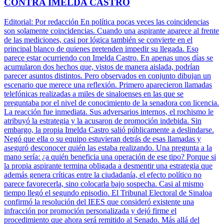
CONTRA IMELDA CASTRO
Editorial: Por redacción En política pocas veces las coincidencias
son solamente coincidencias. Cuando una aspirante aparece al frente
de las mediciones, casi por lógica también se convierte en el
principal blanco de quienes pretenden impedir su llegada. Eso
parece estar ocurriendo con Imelda Castro. En apenas unos días se
acumularon dos hechos que, vistos de manera aislada, podrían
parecer asuntos distintos. Pero observados en conjunto dibujan un
escenario que merece una reflexión. Primero aparecieron llamadas
telefónicas realizadas a miles de sinaloenses en las que se
preguntaba por el nivel de conocimiento de la senadora con licencia.
La reacción fue inmediata. Sus adversarios internos, el rochismo le
atribuyó la estrategia y la acusaron de promoción indebida. Sin
embargo, la propia Imelda Castro salió públicamente a deslindarse.
Negó que ella o su equipo estuvieran detrás de esas llamadas y
aseguró desconocer quién las estaba realizando. Una pregunta a la
mano sería: ¿a quién beneficia una operación de ese tipo? Porque si
la propia aspirante termina obligada a desmentir una estrategia que
además genera críticas entre la ciudadanía, el efecto político no
parece favorecerla, sino colocarla bajo sospecha. Casi al mismo
tiempo llegó el segundo episodio. El Tribunal Electoral de Sinaloa
confirmó la resolución del IEES que consideró existente una
infracción por promoción personalizada y dejó firme el
procedimiento que ahora será remitido al Senado. Más allá del