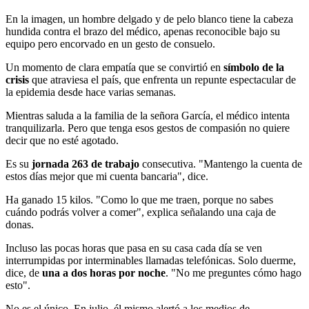
En la imagen, un hombre delgado y de pelo blanco tiene la cabeza
hundida contra el brazo del médico, apenas reconocible bajo su
equipo pero encorvado en un gesto de consuelo.
Un momento de clara empatía que se convirtió en
símbolo de la
crisis
que atraviesa el país, que enfrenta un repunte espectacular de
la epidemia desde hace varias semanas.
Mientras saluda a la familia de la señora García, el médico intenta
tranquilizarla. Pero que tenga esos gestos de compasión no quiere
decir que no esté agotado.
Es su
jornada 263 de trabajo
consecutiva. "Mantengo la cuenta de
estos días mejor que mi cuenta bancaria", dice.
Ha ganado 15 kilos. "Como lo que me traen, porque no sabes
cuándo podrás volver a comer", explica señalando una caja de
donas.
Incluso las pocas horas que pasa en su casa cada día se ven
interrumpidas por interminables llamadas telefónicas. Solo duerme,
dice, de
una a dos horas por noche
. "No me preguntes cómo hago
esto".
No es el único. En julio, él mismo alertó a los medios de