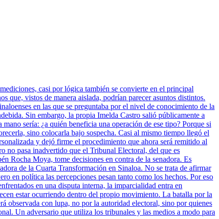
mediciones, casi por lógica también se convierte en el principal
 que, vistos de manera aislada, podrían parecer asuntos distintos.
inaloenses en las que se preguntaba por el nivel de conocimiento de la
indebida. Sin embargo, la propia Imelda Castro salió públicamente a
a mano sería: ¿a quién beneficia una operación de ese tipo? Porque si
vorecerla, sino colocarla bajo sospecha. Casi al mismo tiempo llegó el
sonalizada y dejó firme el procedimiento que ahora será remitido al
ro no pasa inadvertido que el Tribunal Electoral, del que es
bén Rocha Moya, tome decisiones en contra de la senadora. Es
nadora de la Cuarta Transformación en Sinaloa. No se trata de afirmar
ero en política las percepciones pesan tanto como los hechos. Por eso
enfrentados en una disputa interna, la imparcialidad entra en
cen estar ocurriendo dentro del propio movimiento. La batalla por la
rá observada con lupa, no por la autoridad electoral, sino por quienes
onal. Un adversario que utiliza los tribunales y las medios a modo para