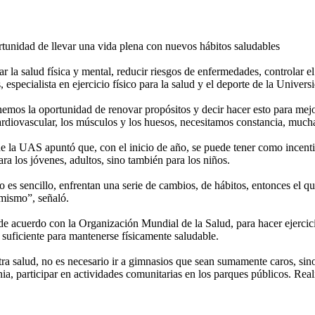
unidad de llevar una vida plena con nuevos hábitos saludables
r la salud física y mental, reducir riesgos de enfermedades, controlar 
, especialista en ejercicio físico para la salud y el deporte de la Univ
mos la oportunidad de renovar propósitos y decir hacer esto para mejor
cardiovascular, los músculos y los huesos, necesitamos constancia, mucha
la UAS apuntó que, con el inicio de año, se puede tener como incentiv
ra los jóvenes, adultos, sino también para los niños.
o es sencillo, enfrentan una serie de cambios, de hábitos, entonces el qu
mismo”, señaló.
de acuerdo con la Organización Mundial de la Salud, para hacer ejercic
suficiente para mantenerse físicamente saludable.
ra salud, no es necesario ir a gimnasios que sean sumamente caros, sino i
onia, participar en actividades comunitarias en los parques públicos. Rea