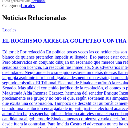
(Feed generated with
FetchRSS
)
Categoría:
Locales
Noticias Relacionadas
Locales
EL ROCHISMO ARRECIA GOLPETEO CONTRA
Editorial: Por redacción En política pocas veces las coincidencias son
blanco de quienes pretenden impedir su llegada. Eso parece estar ocu
Pero observados en conjunto dibujan un escenario que merece una refle
senadora con licencia. La reacción fue inmediata. Sus adversarios inte
deslindarse. Negó que ella o su equipo estuvieran detrás de esas llam
la propia aspirante termina obligada a desmentir una estrategia que ade
segundo episodio. El Tribunal Electoral de Sinaloa confirmó la resolu
Senado. Más allá del contenido jurídico de la resolución, el contexto 
Magistrada Aída Inzunza Cázarez, hermana del senador Enrique Inzun
precisamente ese grupo y no otro el que, según sostienen sus simpatiz
que exista una conspiración. Tampoco de descalificar automáticamente 
cuando una institución encargada de impartir justicia electoral aparece
automático bajo sospecha pública. Morena atraviesa una etapa en la q
candidatura al gobierno de Sinaloa apenas comienza y cada decisión ins
desde fuera la controlan. Para Imelda Castro el adversario nunca ha es