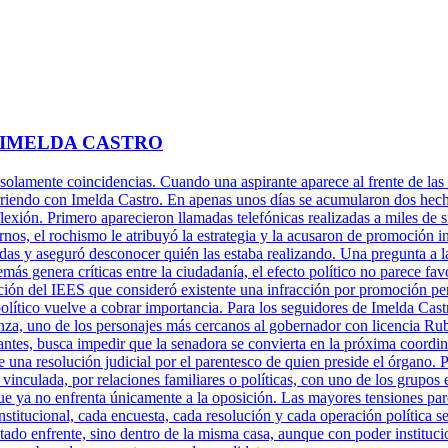
 IMELDA CASTRO
 solamente coincidencias. Cuando una aspirante aparece al frente de las 
rriendo con Imelda Castro. En apenas unos días se acumularon dos hechos
xión. Primero aparecieron llamadas telefónicas realizadas a miles de s
rnos, el rochismo le atribuyó la estrategia y la acusaron de promoción 
adas y aseguró desconocer quién las estaba realizando. Una pregunta a l
más genera críticas entre la ciudadanía, el efecto político no parece fa
ción del IEES que consideró existente una infracción por promoción per
político vuelve a cobrar importancia. Para los seguidores de Imelda Cast
za, uno de los personajes más cercanos al gobernador con licencia Ru
antes, busca impedir que la senadora se convierta en la próxima coordi
una resolución judicial por el parentesco de quien preside el órgano. P
 vinculada, por relaciones familiares o políticas, con uno de los grupos 
ue ya no enfrenta únicamente a la oposición. Las mayores tensiones pare
titucional, cada encuesta, cada resolución y cada operación política se
tado enfrente, sino dentro de la misma casa, aunque con poder instituci