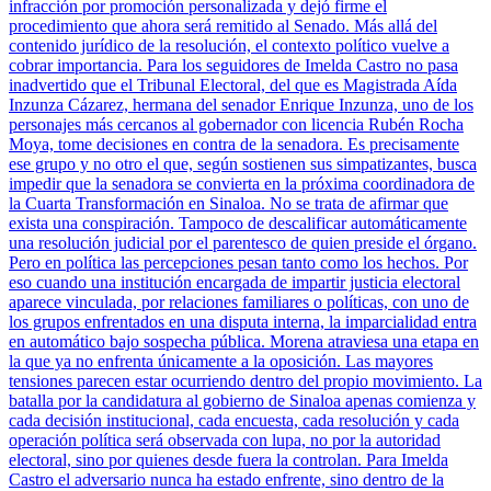
infracción por promoción personalizada y dejó firme el
procedimiento que ahora será remitido al Senado. Más allá del
contenido jurídico de la resolución, el contexto político vuelve a
cobrar importancia. Para los seguidores de Imelda Castro no pasa
inadvertido que el Tribunal Electoral, del que es Magistrada Aída
Inzunza Cázarez, hermana del senador Enrique Inzunza, uno de los
personajes más cercanos al gobernador con licencia Rubén Rocha
Moya, tome decisiones en contra de la senadora. Es precisamente
ese grupo y no otro el que, según sostienen sus simpatizantes, busca
impedir que la senadora se convierta en la próxima coordinadora de
la Cuarta Transformación en Sinaloa. No se trata de afirmar que
exista una conspiración. Tampoco de descalificar automáticamente
una resolución judicial por el parentesco de quien preside el órgano.
Pero en política las percepciones pesan tanto como los hechos. Por
eso cuando una institución encargada de impartir justicia electoral
aparece vinculada, por relaciones familiares o políticas, con uno de
los grupos enfrentados en una disputa interna, la imparcialidad entra
en automático bajo sospecha pública. Morena atraviesa una etapa en
la que ya no enfrenta únicamente a la oposición. Las mayores
tensiones parecen estar ocurriendo dentro del propio movimiento. La
batalla por la candidatura al gobierno de Sinaloa apenas comienza y
cada decisión institucional, cada encuesta, cada resolución y cada
operación política será observada con lupa, no por la autoridad
electoral, sino por quienes desde fuera la controlan. Para Imelda
Castro el adversario nunca ha estado enfrente, sino dentro de la