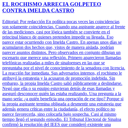
EL ROCHISMO ARRECIA GOLPETEO
CONTRA IMELDA CASTRO
Editorial: Por redacción En política pocas veces las coincidencias
son solamente coincidencias. Cuando una aspirante aparece al frente
de las mediciones, casi por lógica también se convierte en el
principal blanco de quienes pretenden impedir su llegada. Eso
parece estar ocurriendo con Imelda Castro. En apenas unos días se
acumularon dos hechos que, vistos de manera aislada, podrían
parecer asuntos distintos. Pero observados en conjunto dibujan un
escenario que merece una reflexión. Primero aparecieron llamadas
telefónicas realizadas a miles de sinaloenses en las que se
preguntaba por el nivel de conocimiento de la senadora con licencia.
La reacción fue inmediata. Sus adversarios internos, el rochismo le
atribuyó la estrategia y la acusaron de promoción indebida. Sin
embargo, la propia Imelda Castro salió públicamente a deslindarse.
Negó que ella o su equipo estuvieran detrás de esas llamadas y
aseguró desconocer quién las estaba realizando. Una pregunta a la
mano sería: ¿a quién beneficia una operación de ese tipo? Porque si
la propia aspirante termina obligada a desmentir una estrategia que
además genera críticas entre la ciudadanía, el efecto político no
parece favorecerla, sino colocarla bajo sospecha. Casi al mismo
tiempo llegó el segundo episodio. El Tribunal Electoral de Sinaloa
confirmó la resolución del IEES que consideró existente una