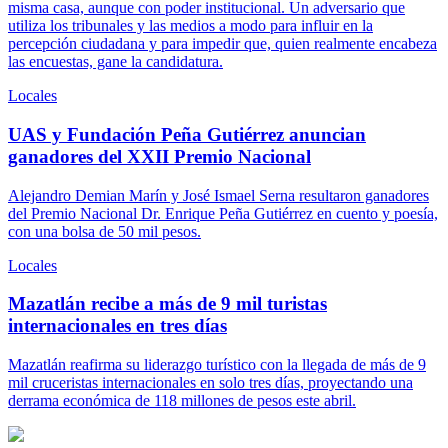
misma casa, aunque con poder institucional. Un adversario que
utiliza los tribunales y las medios a modo para influir en la
percepción ciudadana y para impedir que, quien realmente encabeza
las encuestas, gane la candidatura.
Locales
UAS y Fundación Peña Gutiérrez anuncian
ganadores del XXII Premio Nacional
Alejandro Demian Marín y José Ismael Serna resultaron ganadores
del Premio Nacional Dr. Enrique Peña Gutiérrez en cuento y poesía,
con una bolsa de 50 mil pesos.
Locales
Mazatlán recibe a más de 9 mil turistas
internacionales en tres días
Mazatlán reafirma su liderazgo turístico con la llegada de más de 9
mil cruceristas internacionales en solo tres días, proyectando una
derrama económica de 118 millones de pesos este abril.