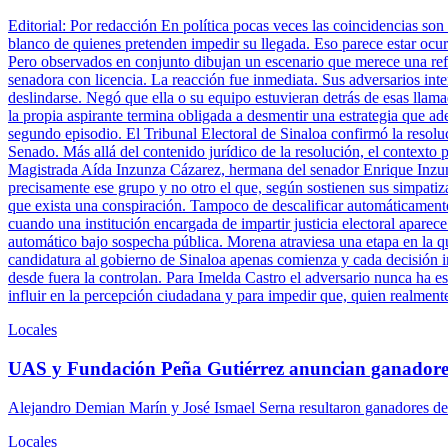
Editorial: Por redacción En política pocas veces las coincidencias son
blanco de quienes pretenden impedir su llegada. Eso parece estar ocu
Pero observados en conjunto dibujan un escenario que merece una refle
senadora con licencia. La reacción fue inmediata. Sus adversarios inte
deslindarse. Negó que ella o su equipo estuvieran detrás de esas llam
la propia aspirante termina obligada a desmentir una estrategia que ade
segundo episodio. El Tribunal Electoral de Sinaloa confirmó la resolu
Senado. Más allá del contenido jurídico de la resolución, el contexto 
Magistrada Aída Inzunza Cázarez, hermana del senador Enrique Inzun
precisamente ese grupo y no otro el que, según sostienen sus simpatiz
que exista una conspiración. Tampoco de descalificar automáticamente 
cuando una institución encargada de impartir justicia electoral aparece
automático bajo sospecha pública. Morena atraviesa una etapa en la q
candidatura al gobierno de Sinaloa apenas comienza y cada decisión ins
desde fuera la controlan. Para Imelda Castro el adversario nunca ha es
influir en la percepción ciudadana y para impedir que, quien realment
Locales
UAS y Fundación Peña Gutiérrez anuncian ganadore
Alejandro Demian Marín y José Ismael Serna resultaron ganadores del
Locales