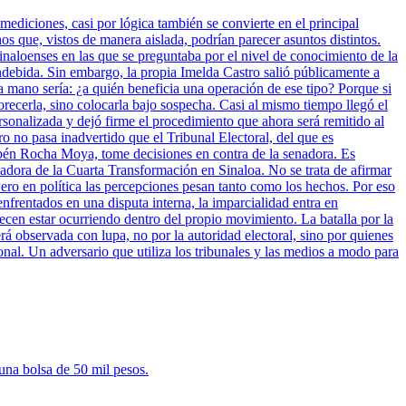
mediciones, casi por lógica también se convierte en el principal
 que, vistos de manera aislada, podrían parecer asuntos distintos.
inaloenses en las que se preguntaba por el nivel de conocimiento de la
indebida. Sin embargo, la propia Imelda Castro salió públicamente a
a mano sería: ¿a quién beneficia una operación de ese tipo? Porque si
vorecerla, sino colocarla bajo sospecha. Casi al mismo tiempo llegó el
sonalizada y dejó firme el procedimiento que ahora será remitido al
ro no pasa inadvertido que el Tribunal Electoral, del que es
bén Rocha Moya, tome decisiones en contra de la senadora. Es
nadora de la Cuarta Transformación en Sinaloa. No se trata de afirmar
ero en política las percepciones pesan tanto como los hechos. Por eso
enfrentados en una disputa interna, la imparcialidad entra en
cen estar ocurriendo dentro del propio movimiento. La batalla por la
rá observada con lupa, no por la autoridad electoral, sino por quienes
onal. Un adversario que utiliza los tribunales y las medios a modo para
una bolsa de 50 mil pesos.