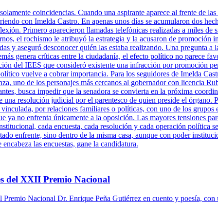
 solamente coincidencias. Cuando una aspirante aparece al frente de las 
rriendo con Imelda Castro. En apenas unos días se acumularon dos hechos
xión. Primero aparecieron llamadas telefónicas realizadas a miles de s
rnos, el rochismo le atribuyó la estrategia y la acusaron de promoción 
adas y aseguró desconocer quién las estaba realizando. Una pregunta a l
más genera críticas entre la ciudadanía, el efecto político no parece fa
ción del IEES que consideró existente una infracción por promoción per
político vuelve a cobrar importancia. Para los seguidores de Imelda Cast
za, uno de los personajes más cercanos al gobernador con licencia Ru
antes, busca impedir que la senadora se convierta en la próxima coordi
una resolución judicial por el parentesco de quien preside el órgano. P
 vinculada, por relaciones familiares o políticas, con uno de los grupos 
ue ya no enfrenta únicamente a la oposición. Las mayores tensiones pare
titucional, cada encuesta, cada resolución y cada operación política se
tado enfrente, sino dentro de la misma casa, aunque con poder instituci
e encabeza las encuestas, gane la candidatura.
s del XXII Premio Nacional
 Premio Nacional Dr. Enrique Peña Gutiérrez en cuento y poesía, con 