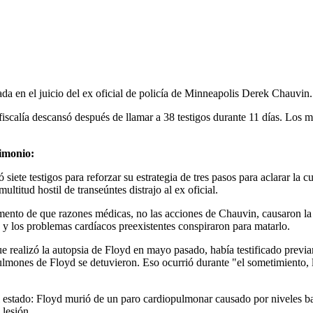
da en el juicio del ex oficial de policía de Minneapolis Derek Chauvin.
fiscalía descansó después de llamar a 38 testigos durante 11 días. Los m
timonio:
 siete testigos para reforzar su estrategia de tres pasos para aclarar la
ltitud hostil de transeúntes distrajo al ex oficial.
mento de que razones médicas, no las acciones de Chauvin, causaron la 
s y los problemas cardíacos preexistentes conspiraron para matarlo.
 realizó la autopsia de Floyd en mayo pasado, había testificado previa
lmones de Floyd se detuvieron. Eso ocurrió durante "el sometimiento, la
el estado: Floyd murió de un paro cardiopulmonar causado por niveles ba
 lesión.