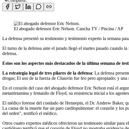
Compartir:
El abogado defensor Eric Nelson. Cancha TV / Piscina / AP
La defensa presentó su testimonio y testimonio experto la semana pasa
El turno de la defensa ante el jurado llegó el martes pasado cuando la 
defensa.
Estos son los aspectos más destacados de la última semana de tes
La estrategia legal de tres pilares de la defensa
: La defensa presentó
drogas; El uso de la fuerza de Chauvin fue feo pero apropiado; y una mu
En el corazón del caso del abogado defensor Eric Nelson está el argu
metanfetamina y fentanilo de Floyd, su resistencia inicial a los agente
El médico forense del condado de Hennepin, el Dr. Andrew Baker, que
La causa de la muerte fue un paro cardiopulmonar: el corazón y los pu
del orden", testificó el médico.
Otros cuatro expertos médicos ofrecieron un testimonio similar para 
cardiólogo testificó que el corazón de Floyd no mostraba evidencia de