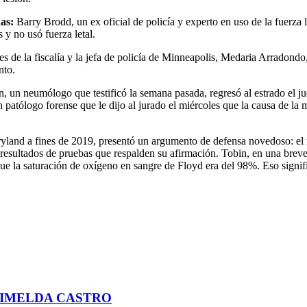
das:
Barry Brodd, un ex oficial de policía y experto en uso de la fuerza 
 y no usó fuerza letal.
es de la fiscalía y la jefa de policía de Minneapolis, Medaria Arradond
nto.
n, un neumólogo que testificó la semana pasada, regresó al estrado el j
un patólogo forense que le dijo al jurado el miércoles que la causa de l
ryland a fines de 2019, presentó un argumento de defensa novedoso: el
resultados de pruebas que respalden su afirmación. Tobin, en una breve 
 que la saturación de oxígeno en sangre de Floyd era del 98%. Eso sig
 IMELDA CASTRO