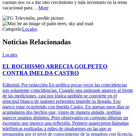
cuentas nos va a dar otro crecimiento y más inventario en la renta
vacacional para…
More
Categoría:
Locales
Noticias Relacionadas
Locales
EL ROCHISMO ARRECIA GOLPETEO
CONTRA IMELDA CASTRO
Editorial: Por redacción En política pocas veces las coincidencias
son solamente coincidencias. Cuando una aspirante aparece al frente
de las mediciones, casi por lógica también se convierte en el
principal blanco de quienes pretenden impedir su llegada. Eso
parece estar ocurriendo con Imelda Castro. En apenas unos días se
acumularon dos hechos que, vistos de manera aislada, podrían
parecer asuntos distintos. Pero observados en conjunto dibujan un
escenario que merece una reflexión. Primero aparecieron llamadas
telefónicas realizadas a miles de sinaloenses en las que se
preguntaba por el nivel de conocimiento de la senadora con licencia.