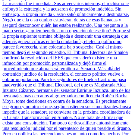
La reacción fue inmediata. Sus adversarios internos, el rochismo le
atribuyó la estrategia y la acusaron de promoción indebida. Sin
embargo, la propia Imelda Castro salió públicamente a deslindarse.
Negó que ella o su equipo estuvieran detrás de esas llamadas y
aseguró desconocer quién las estaba realizando. Una pregunta a la
mano sería: ¿a quién beneficia una operación de ese tipo? Porque si
la propia aspirante termina obligada a desmentir una estrategia que
además genera críticas entre la ciudadanía, el efecto político no
parece favorecerla, sino colocarla bajo sospecha. Casi al mismo
tiempo llegó el segundo episodio. El Tribunal Electoral de Sinaloa
confirmó la resolución del IEES que consideró existente una
infracción por promoción personalizada y dejó firme el
procedimiento que ahora será remitido al Senado. Más allá del
contenido jurídico de la resolución, el contexto político vuelve a
cobrar importancia. Para los seguidores de Imelda Castro no pasa
inadvertido que el Tribunal Electoral, del que es Magistrada Aída
Inzunza Cázarez, hermana del senador Enrique Inzunza, uno de los
personajes más cercanos al gobernador con licencia Rubén Rocha
Moya, tome decisiones en contra de la senadora. Es precisamente
ese grupo y no otro el que, según sostienen sus simpatizantes, busca
impedir que la senadora se convierta en la próxima coordinadora de
la Cuarta Transformación en Sinaloa. No se trata de afirmar que
exista una conspiración. Tampoco de descalificar automáticamente
una resolución judicial por el parentesco de quien preside el órgano.
Pero en política las percepciones pesan tanto como los hechos. Por