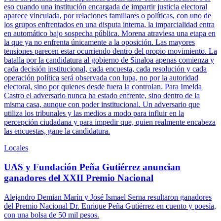
eso cuando una institución encargada de impartir justicia electoral
aparece vinculada, por relaciones familiares o políticas, con uno de
los grupos enfrentados en una disputa interna, la imparcialidad entra
en automático bajo sospecha pública. Morena atraviesa una etapa en
la que ya no enfrenta únicamente a la oposición. Las mayores
tensiones parecen estar ocurriendo dentro del propio movimiento. La
batalla por la candidatura al gobierno de Sinaloa apenas comienza y
cada decisión institucional, cada encuesta, cada resolución y cada
operación política será observada con lupa, no por la autoridad
electoral, sino por quienes desde fuera la controlan. Para Imelda
Castro el adversario nunca ha estado enfrente, sino dentro de la
misma casa, aunque con poder institucional. Un adversario que
utiliza los tribunales y las medios a modo para influir en la
percepción ciudadana y para impedir que, quien realmente encabeza
las encuestas, gane la candidatura.
Locales
UAS y Fundación Peña Gutiérrez anuncian
ganadores del XXII Premio Nacional
Alejandro Demian Marín y José Ismael Serna resultaron ganadores
del Premio Nacional Dr. Enrique Peña Gutiérrez en cuento y poesía,
con una bolsa de 50 mil pesos.