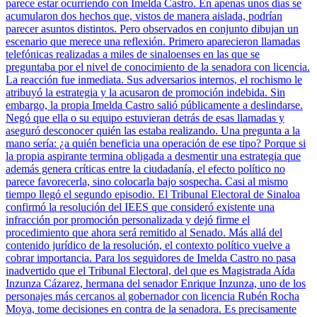
parece estar ocurriendo con Imelda Castro. En apenas unos días se
acumularon dos hechos que, vistos de manera aislada, podrían
parecer asuntos distintos. Pero observados en conjunto dibujan un
escenario que merece una reflexión. Primero aparecieron llamadas
telefónicas realizadas a miles de sinaloenses en las que se
preguntaba por el nivel de conocimiento de la senadora con licencia.
La reacción fue inmediata. Sus adversarios internos, el rochismo le
atribuyó la estrategia y la acusaron de promoción indebida. Sin
embargo, la propia Imelda Castro salió públicamente a deslindarse.
Negó que ella o su equipo estuvieran detrás de esas llamadas y
aseguró desconocer quién las estaba realizando. Una pregunta a la
mano sería: ¿a quién beneficia una operación de ese tipo? Porque si
la propia aspirante termina obligada a desmentir una estrategia que
además genera críticas entre la ciudadanía, el efecto político no
parece favorecerla, sino colocarla bajo sospecha. Casi al mismo
tiempo llegó el segundo episodio. El Tribunal Electoral de Sinaloa
confirmó la resolución del IEES que consideró existente una
infracción por promoción personalizada y dejó firme el
procedimiento que ahora será remitido al Senado. Más allá del
contenido jurídico de la resolución, el contexto político vuelve a
cobrar importancia. Para los seguidores de Imelda Castro no pasa
inadvertido que el Tribunal Electoral, del que es Magistrada Aída
Inzunza Cázarez, hermana del senador Enrique Inzunza, uno de los
personajes más cercanos al gobernador con licencia Rubén Rocha
Moya, tome decisiones en contra de la senadora. Es precisamente