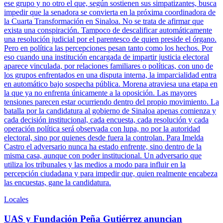
ese grupo y no otro el que, según sostienen sus simpatizantes, busca
impedir que la senadora se convierta en la próxima coordinadora de
la Cuarta Transformación en Sinaloa. No se trata de afirmar que
exista una conspiración. Tampoco de descalificar automáticamente
una resolución judicial por el parentesco de quien preside el órgano.
Pero en política las percepciones pesan tanto como los hechos. Por
eso cuando una institución encargada de impartir justicia electoral
aparece vinculada, por relaciones familiares o políticas, con uno de
los grupos enfrentados en una disputa interna, la imparcialidad entra
en automático bajo sospecha pública. Morena atraviesa una etapa en
la que ya no enfrenta únicamente a la oposición. Las mayores
tensiones parecen estar ocurriendo dentro del propio movimiento. La
batalla por la candidatura al gobierno de Sinaloa apenas comienza y
cada decisión institucional, cada encuesta, cada resolución y cada
operación política será observada con lupa, no por la autoridad
electoral, sino por quienes desde fuera la controlan. Para Imelda
Castro el adversario nunca ha estado enfrente, sino dentro de la
misma casa, aunque con poder institucional. Un adversario que
utiliza los tribunales y las medios a modo para influir en la
percepción ciudadana y para impedir que, quien realmente encabeza
las encuestas, gane la candidatura.
Locales
UAS y Fundación Peña Gutiérrez anuncian