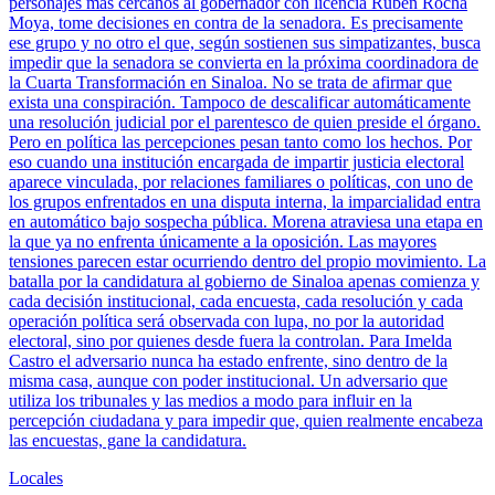
personajes más cercanos al gobernador con licencia Rubén Rocha
Moya, tome decisiones en contra de la senadora. Es precisamente
ese grupo y no otro el que, según sostienen sus simpatizantes, busca
impedir que la senadora se convierta en la próxima coordinadora de
la Cuarta Transformación en Sinaloa. No se trata de afirmar que
exista una conspiración. Tampoco de descalificar automáticamente
una resolución judicial por el parentesco de quien preside el órgano.
Pero en política las percepciones pesan tanto como los hechos. Por
eso cuando una institución encargada de impartir justicia electoral
aparece vinculada, por relaciones familiares o políticas, con uno de
los grupos enfrentados en una disputa interna, la imparcialidad entra
en automático bajo sospecha pública. Morena atraviesa una etapa en
la que ya no enfrenta únicamente a la oposición. Las mayores
tensiones parecen estar ocurriendo dentro del propio movimiento. La
batalla por la candidatura al gobierno de Sinaloa apenas comienza y
cada decisión institucional, cada encuesta, cada resolución y cada
operación política será observada con lupa, no por la autoridad
electoral, sino por quienes desde fuera la controlan. Para Imelda
Castro el adversario nunca ha estado enfrente, sino dentro de la
misma casa, aunque con poder institucional. Un adversario que
utiliza los tribunales y las medios a modo para influir en la
percepción ciudadana y para impedir que, quien realmente encabeza
las encuestas, gane la candidatura.
Locales