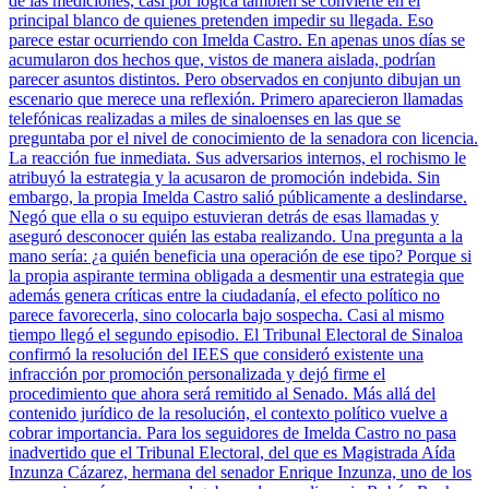
de las mediciones, casi por lógica también se convierte en el
principal blanco de quienes pretenden impedir su llegada. Eso
parece estar ocurriendo con Imelda Castro. En apenas unos días se
acumularon dos hechos que, vistos de manera aislada, podrían
parecer asuntos distintos. Pero observados en conjunto dibujan un
escenario que merece una reflexión. Primero aparecieron llamadas
telefónicas realizadas a miles de sinaloenses en las que se
preguntaba por el nivel de conocimiento de la senadora con licencia.
La reacción fue inmediata. Sus adversarios internos, el rochismo le
atribuyó la estrategia y la acusaron de promoción indebida. Sin
embargo, la propia Imelda Castro salió públicamente a deslindarse.
Negó que ella o su equipo estuvieran detrás de esas llamadas y
aseguró desconocer quién las estaba realizando. Una pregunta a la
mano sería: ¿a quién beneficia una operación de ese tipo? Porque si
la propia aspirante termina obligada a desmentir una estrategia que
además genera críticas entre la ciudadanía, el efecto político no
parece favorecerla, sino colocarla bajo sospecha. Casi al mismo
tiempo llegó el segundo episodio. El Tribunal Electoral de Sinaloa
confirmó la resolución del IEES que consideró existente una
infracción por promoción personalizada y dejó firme el
procedimiento que ahora será remitido al Senado. Más allá del
contenido jurídico de la resolución, el contexto político vuelve a
cobrar importancia. Para los seguidores de Imelda Castro no pasa
inadvertido que el Tribunal Electoral, del que es Magistrada Aída
Inzunza Cázarez, hermana del senador Enrique Inzunza, uno de los