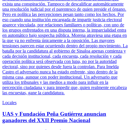
exista una conspiración. Tampoco de descalificar automáticamente
una resolución judicial por el parentesco de quien preside el órgano.
Pero en política las percepciones pesan tanto como los hechos. Por
eso cuando una institución encargada de impartir justicia electoral
aparece vinculada, por relaciones familiares o políticas, con uno de
los grupos enfrentados en una disputa interna, la imparcialidad entra
en automático bajo sospecha pública. Morena atraviesa una etapa en
la que ya no enfrenta únicamente a la oposición. Las mayores
tensiones parecen estar ocurriendo dentro del propio movimiento. La
batalla por la candidatura al gobierno de Sinaloa apenas comienza y
cada decisión institucional, cada encuesta, cada resolución y cada
operación política será observada con lupa, no por la autoridad
electoral, sino por quienes desde fuera la controlan. Para Imelda
Castro el adversario nunca ha estado enfrente, sino dentro de la
misma casa, aunque con poder institucional. Un adversario que
utiliza los tribunales y las medios a modo para influir en la
percepción ciudadana y para impedir que, quien realmente encabeza
las encuestas, gane la candidatura.
Locales
UAS y Fundación Peña Gutiérrez anuncian
ganadores del XXII Premio Nacional