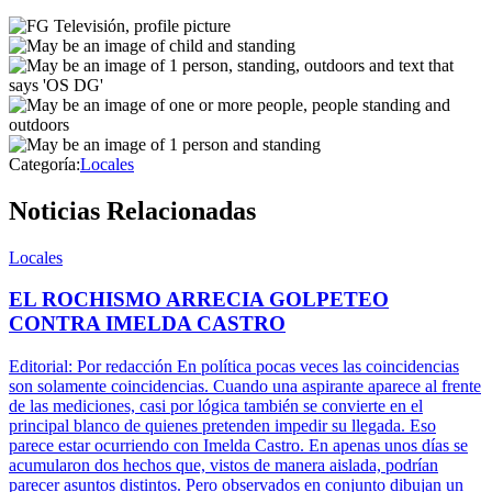
Categoría:
Locales
Noticias Relacionadas
Locales
EL ROCHISMO ARRECIA GOLPETEO
CONTRA IMELDA CASTRO
Editorial: Por redacción En política pocas veces las coincidencias
son solamente coincidencias. Cuando una aspirante aparece al frente
de las mediciones, casi por lógica también se convierte en el
principal blanco de quienes pretenden impedir su llegada. Eso
parece estar ocurriendo con Imelda Castro. En apenas unos días se
acumularon dos hechos que, vistos de manera aislada, podrían
parecer asuntos distintos. Pero observados en conjunto dibujan un