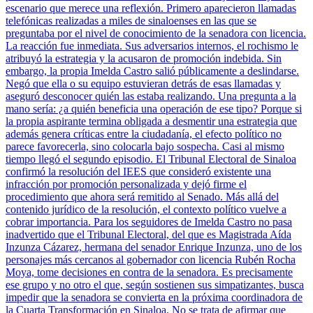
escenario que merece una reflexión. Primero aparecieron llamadas
telefónicas realizadas a miles de sinaloenses en las que se
preguntaba por el nivel de conocimiento de la senadora con licencia.
La reacción fue inmediata. Sus adversarios internos, el rochismo le
atribuyó la estrategia y la acusaron de promoción indebida. Sin
embargo, la propia Imelda Castro salió públicamente a deslindarse.
Negó que ella o su equipo estuvieran detrás de esas llamadas y
aseguró desconocer quién las estaba realizando. Una pregunta a la
mano sería: ¿a quién beneficia una operación de ese tipo? Porque si
la propia aspirante termina obligada a desmentir una estrategia que
además genera críticas entre la ciudadanía, el efecto político no
parece favorecerla, sino colocarla bajo sospecha. Casi al mismo
tiempo llegó el segundo episodio. El Tribunal Electoral de Sinaloa
confirmó la resolución del IEES que consideró existente una
infracción por promoción personalizada y dejó firme el
procedimiento que ahora será remitido al Senado. Más allá del
contenido jurídico de la resolución, el contexto político vuelve a
cobrar importancia. Para los seguidores de Imelda Castro no pasa
inadvertido que el Tribunal Electoral, del que es Magistrada Aída
Inzunza Cázarez, hermana del senador Enrique Inzunza, uno de los
personajes más cercanos al gobernador con licencia Rubén Rocha
Moya, tome decisiones en contra de la senadora. Es precisamente
ese grupo y no otro el que, según sostienen sus simpatizantes, busca
impedir que la senadora se convierta en la próxima coordinadora de
la Cuarta Transformación en Sinaloa. No se trata de afirmar que